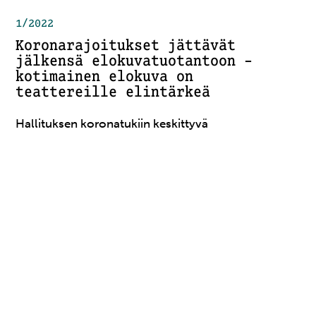
1/2022
Koronarajoitukset jättävät
jälkensä elokuvatuotantoon –
kotimainen elokuva on
teattereille elintärkeä
Hallituksen koronatukiin keskittyvä
lisätalousarvioesitys jättää elokuvalevitysyhtiöt ja
elokuvatuotantoyhtiöt koronatukien ulkopuolelle.
Filmikamarin mukaan koronan jäljiltä alalla
puhutaan yli sadan miljoonan tappioista ja uusi
esitys vaikeuttaa yritysten selviytymistä entisestään.