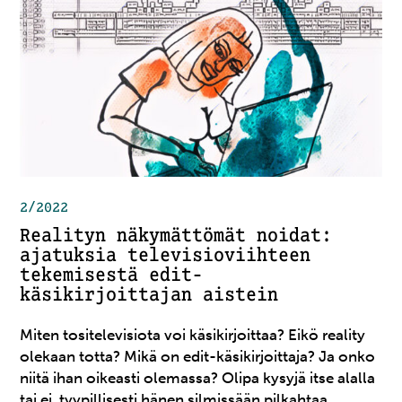
2/2022
Realityn näkymättömät noidat:
ajatuksia televisioviihteen
tekemisestä edit-
käsikirjoittajan aistein
Miten tositelevisiota voi käsikirjoittaa? Eikö reality
olekaan totta? Mikä on edit-käsikirjoittaja? Ja onko
niitä ihan oikeasti olemassa? Olipa kysyjä itse alalla
tai ei, tyypillisesti hänen silmissään pilkahtaa