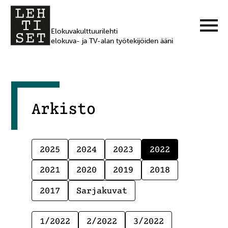
Elokuvakulttuurilehti
elokuva- ja TV-alan työtekijöiden ääni
Arkisto
2025
2024
2023
2022
2021
2020
2019
2018
2017
Sarjakuvat
1/2022
2/2022
3/2022