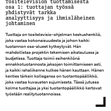
Tositelevision tuottamisesta
osa 1: tuottajan työssä
yhdistyvät tarkka
analyyttisyys ja ihmisläheinen
johtaminen
Tuottaja on tositelevisio-ohjelman keskushenkilö,
joka vastaa kokonaisuudesta ja johon kaikki
tuotannon osa-alueet kytkeytyvät. Hän
mahdollistaa projektin tekemisen aikataulussa ja
budjetissa. Tuottaja toimii esihenkilönä
ennakkotuotannosta jaksojen toimittamiseen asti,
ja kaikki rahaliikenne kulkee hänen kauttaan. Hänen
kenties tärkein kollegansa on tuotantopäällikkö,
joka vastaa kuvausten sujumisesta. Tässä jutussa
kolme tuottajaa ja yksi tuotantopäällikkö kertovat
työstään realitytuotannoissa.