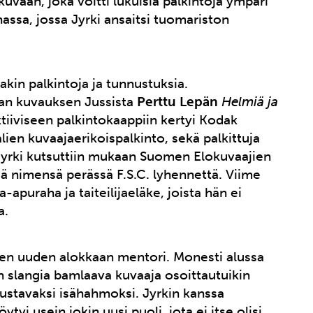
kuvaan, joka voitti lukuisia palkintoja ympäri
ssa, jossa Jyrki ansaitsi tuomariston
takin palkintoja ja tunnustuksia.
an kuvauksen Jussista
Perttu Lepän
Helmiä ja
ktiiviseen palkintokaappiin kertyi Kodak
en kuvaajaerikoispalkinto, sekä palkittuja
 Jyrki kutsuttiin mukaan Suomen Elokuvaajien
ää nimensä perässä F.S.C. lyhennettä. Viime
a-apuraha ja taiteilijaeläke, joista hän ei
a.
leen uuden alokkaan mentori. Monesti alussa
in slangia bamlaava kuvaaja osoittautuikin
stavaksi isähahmoksi. Jyrkin kanssa
ytyi usein jokin uusi puoli, jota ei itse olisi