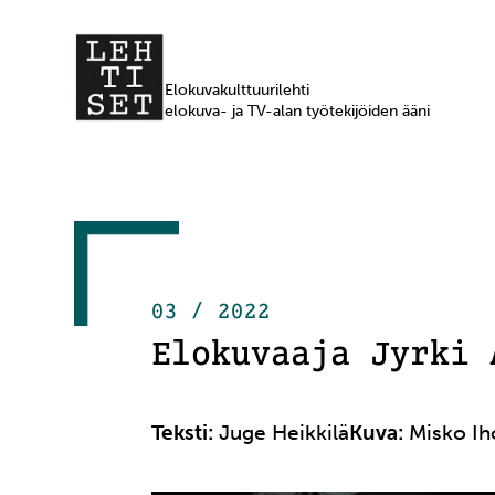
Elokuvakulttuurilehti
elokuva- ja TV-alan työtekijöiden ääni
03 / 2022
Elokuvaaja Jyrki 
Teksti:
Juge Heikkilä
Kuva:
Misko Ih