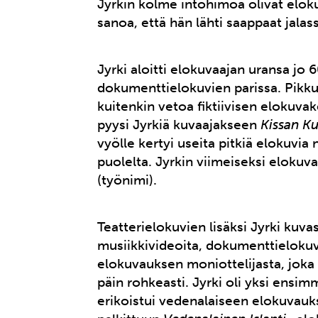
Jyrkin kolme intohimoa olivat elok
sanoa, että hän lähti saappaat jalas
Jyrki aloitti elokuvaajan uransa jo 
dokumenttielokuvien parissa. Pikkuhi
kuitenkin vetoa fiktiivisen elokuvak
pyysi Jyrkiä kuvaajakseen
Kissan K
vyölle kertyi useita pitkiä elokuvia
puolelta. Jyrkin viimeiseksi elokuva
(työnimi).
Teatterielokuvien lisäksi Jyrki kuva
musiikkivideoita, dokumenttielokuvi
elokuvauksen moniottelijasta, joka e
päin rohkeasti. Jyrki oli yksi ensim
erikoistui vedenalaiseen elokuvau