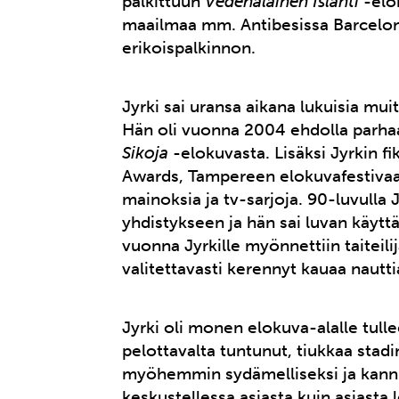
palkittuun
Vedenalainen Islanti
-elo
maailmaa mm. Antibesissa Barcelona
erikoispalkinnon.
Jyrki sai uransa aikana lukuisia mui
Hän oli vuonna 2004 ehdolla parha
Sikoja
-elokuvasta. Lisäksi Jyrkin fi
Awards, Tampereen elokuvafestivaali
mainoksia ja tv-sarjoja. 90-luvulla
yhdistykseen ja hän sai luvan käytt
vuonna Jyrkille myönnettiin taiteilij
valitettavasti kerennyt kauaa nautti
Jyrki oli monen elokuva-alalle tul
pelottavalta tuntunut, tiukkaa stad
myöhemmin sydämelliseksi ja kannu
keskustellessa asiasta kuin asiasta lö