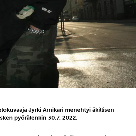
lokuvaaja Jyrki Arnikari menehtyi äkillisen
sken pyörälenkin 30.7. 2022.