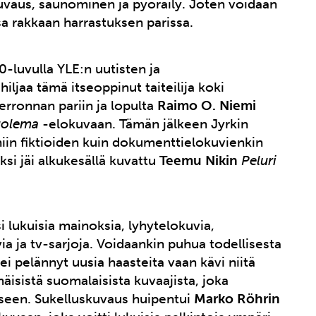
uvaus, saunominen ja pyöräily. Joten voidaan
sa rakkaan harrastuksen parissa.
60-luvulla YLE:n uutisten ja
ljaa tämä itseoppinut taiteilija koki
erronnan pariin ja lopulta
Raimo O. Niemi
uolema
-elokuvaan. Tämän jälkeen Jyrkin
 niin fiktioiden kuin dokumenttielokuvienkin
ksi jäi alkukesällä kuvattu
Teemu Nikin
Peluri
si lukuisia mainoksia, lyhytelokuvia,
a ja tv-sarjoja. Voidaankin puhua todellisesta
i pelännyt uusia haasteita vaan kävi niitä
mäisistä suomalaisista kuvaajista, joka
kseen. Sukelluskuvaus huipentui
Marko Röhrin