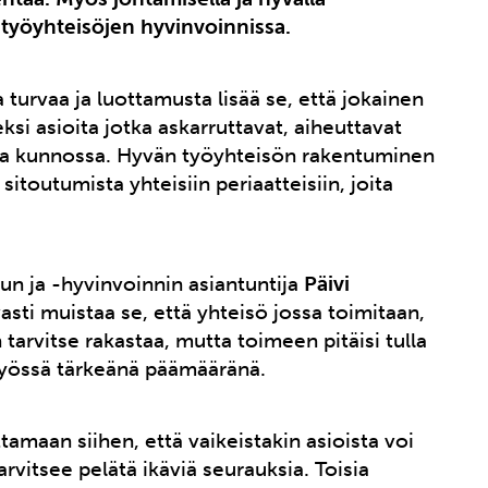
 työyhteisöjen hyvinvoinnissa.
turvaa ja luottamusta lisää se, että jokainen
si asioita jotka askarruttavat, aiheuttavat
alla kunnossa. Hyvän työyhteisön rakentuminen
sitoutumista yhteisiin periaatteisiin, joita
un ja -hyvinvoinnin asiantuntija
Päivi
sti muistaa se, että yhteisö jossa toimitaan,
 tarvitse rakastaa, mutta toimeen pitäisi tulla
työssä tärkeänä päämääränä.
amaan siihen, että vaikeistakin asioista voi
arvitsee pelätä ikäviä seurauksia. Toisia