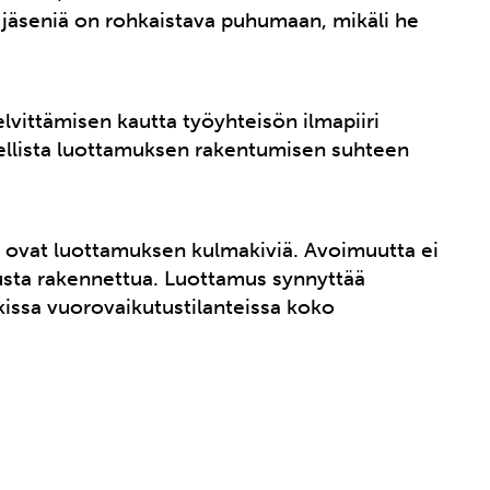
 jäseniä on rohkaistava puhumaan, mikäli he
lvittämisen kautta työyhteisön ilmapiiri
eellista luottamuksen rakentumisen suhteen
ovat luottamuksen kulmakiviä. Avoimuutta ei
amusta rakennettua. Luottamus synnyttää
kissa vuorovaikutustilanteissa koko