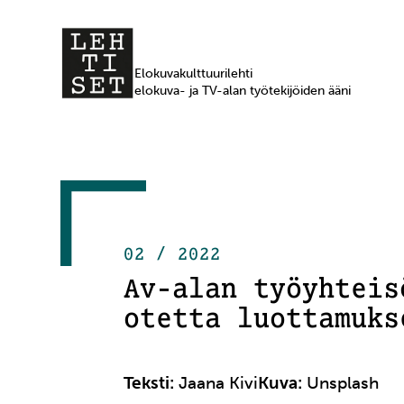
Elokuvakulttuurilehti
elokuva- ja TV-alan työtekijöiden ääni
02 / 2022
Av-alan työyhteis
otetta luottamuks
Teksti:
Jaana Kivi
Kuva:
Unsplash