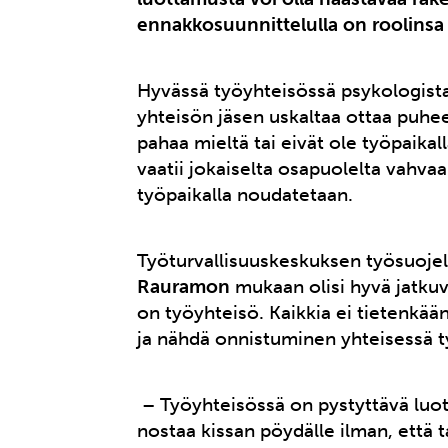
ennakkosuunnittelulla on roolinsa
Hyvässä työyhteisössä psykologista 
yhteisön jäsen uskaltaa ottaa puheek
pahaa mieltä tai eivät ole työpaik
vaatii jokaiselta osapuolelta vahvaa 
työpaikalla noudatetaan.
Työturvallisuuskeskuksen työsuojel
Rauramon
mukaan olisi hyvä jatkuva
on työyhteisö. Kaikkia ei tietenkään
ja nähdä onnistuminen yhteisessä 
– Työyhteisössä on pystyttävä luott
nostaa kissan pöydälle ilman, että t