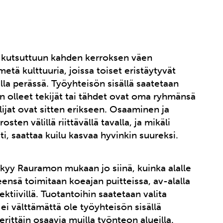
in kutsuttuun kahden kerroksen väen
metä kulttuuria, joissa toiset eristäytyvät
ulla perässä. Työyhteisön sisällä saatetaan
än olleet tekijät tai tähdet ovat oma ryhmänsä
lijat ovat sitten erikseen. Osaaminen ja
ten välillä riittävällä tavalla, ja mikäli
, saattaa kuilu kasvaa hyvinkin suureksi.
kyy Rauramon mukaan jo siinä, kuinka alalle
eensä toimitaan koeajan puitteissa, av-alalla
iivillä. Tuotantoihin saatetaan valita
ei välttämättä ole työyhteisön sisällä
 erittäin osaavia muilla työnteon alueilla.