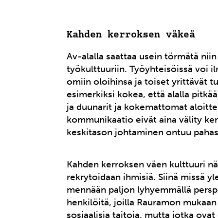
Kahden kerroksen väkeä
Av-alalla saattaa usein törmätä ni
työkulttuuriin. Työyhteisöissä voi il
omiin oloihinsa ja toiset yrittävät t
esimerkiksi kokea, että alalla pitkä
ja duunarit ja kokemattomat aloitte
kommunikaatio eivät aina välity kerros
keskitason johtaminen ontuu pahasti
Kahden kerroksen väen kulttuuri nä
rekrytoidaan ihmisiä. Siinä missä yl
mennään paljon lyhyemmällä perspekt
henkilöitä, joilla Rauramon mukaan 
sosiaalisia taitoja, mutta jotka ovat