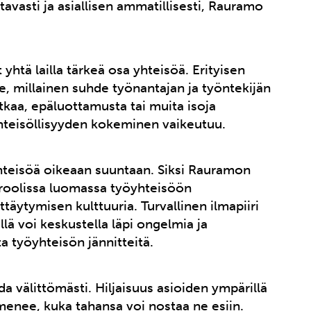
avasti ja asiallisen ammatillisesti, Rauramo
 yhtä lailla tärkeä osa yhteisöä. Erityisen
, millainen suhde työnantajan ja työntekijän
itkaa, epäluottamusta tai muita isoja
yhteisöllisyyden kokeminen vaikeutuu.
yhteisöä oikeaan suuntaan. Siksi Rauramon
 roolissa luomassa työyhteisöön
äytymisen kulttuuria. Turvallinen ilmapiiri
llä voi keskustella läpi ongelmia ja
a työyhteisön jännitteitä.
a välittömästi. Hiljaisuus asioiden ympärillä
menee, kuka tahansa voi nostaa ne esiin.