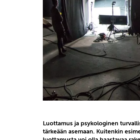
Luottamus ja psykologinen turvall
tärkeään asemaan. Kuitenkin esimerk
luottamusta voi olla haastavaa rake