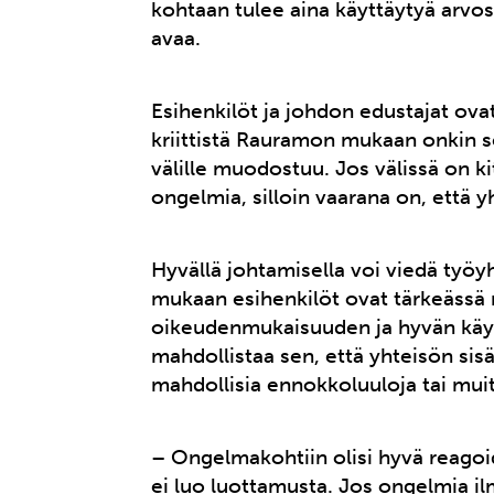
kohtaan tulee aina käyttäytyä arvost
avaa.
Esihenkilöt ja johdon edustajat ovat
kriittistä Rauramon mukaan onkin se
välille muodostuu. Jos välissä on k
ongelmia, silloin vaarana on, että 
Hyvällä johtamisella voi viedä työ
mukaan esihenkilöt ovat tärkeässä
oikeudenmukaisuuden ja hyvän käytt
mahdollistaa sen, että yhteisön sisä
mahdollisia ennokkoluuloja tai muit
– Ongelmakohtiin olisi hyvä reagoid
ei luo luottamusta. Jos ongelmia il