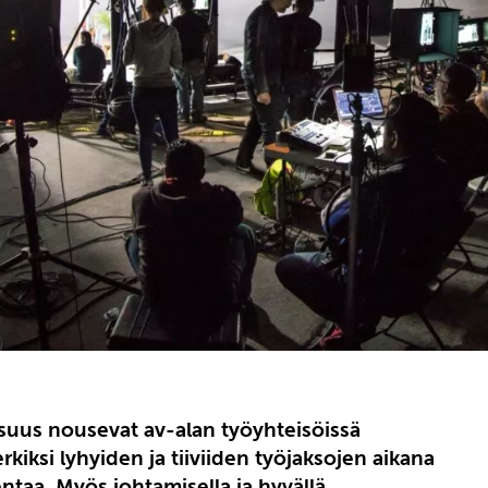
isuus nousevat av-alan työyhteisöissä
iksi lyhyiden ja tiiviiden työjaksojen aikana
ntaa. Myös johtamisella ja hyvällä