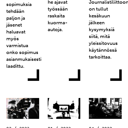
he ajavat
Journalistiliittoo
sopimuksia
työssään
on tullut
tehdään
raskaita
kesäkuun
paljon ja
kuorma-
jälkeen
jäsenet
autoja.
kysymyksiä
haluavat
siitä, mitä
myös
yleissitovuus
varmistua
käytännössä
onko sopimus
tarkoittaa.
asianmukaisesti
laadittu.