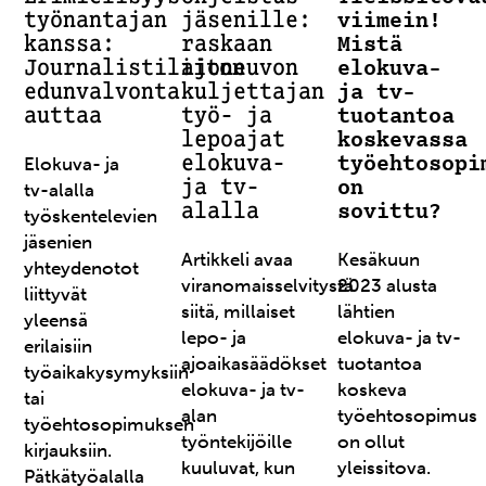
työnantajan
jäsenille:
viimein!
kanssa:
raskaan
Mistä
Journalistiliiton
ajoneuvon
elokuva-
edunvalvonta
kuljettajan
ja tv-
auttaa
työ- ja
tuotantoa
lepoajat
koskevassa
elokuva-
Elokuva- ja
työehtosopi
ja tv-
on
tv-alalla
alalla
sovittu?
työskentelevien
jäsenien
Artikkeli avaa
Kesäkuun
yhteydenotot
viranomaisselvitystä
2023 alusta
liittyvät
siitä, millaiset
lähtien
yleensä
lepo- ja
elokuva- ja tv-
erilaisiin
ajoaikasäädökset
tuotantoa
työaikakysymyksiin
elokuva- ja tv-
koskeva
tai
alan
työehtosopimus
työehtosopimuksen
työntekijöille
on ollut
kirjauksiin.
kuuluvat, kun
yleissitova.
Pätkätyöalalla