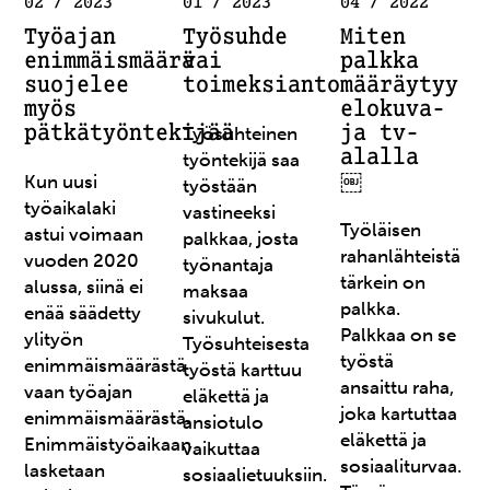
02 / 2023
01 / 2023
04 / 2022
Työajan
Työsuhde
Miten
enimmäismäärä
vai
palkka
suojelee
toimeksianto
määräytyy
myös
elokuva-
pätkätyöntekijää
ja tv-
Työsuhteinen
alalla
työntekijä saa
￼
Kun uusi
työstään
työaikalaki
vastineeksi
Työläisen
astui voimaan
palkkaa, josta
rahanlähteistä
vuoden 2020
työnantaja
tärkein on
alussa, siinä ei
maksaa
palkka.
enää säädetty
sivukulut.
Palkkaa on se
ylityön
Työsuhteisesta
työstä
enimmäismäärästä
työstä karttuu
ansaittu raha,
vaan työajan
eläkettä ja
joka kartuttaa
enimmäismäärästä.
ansiotulo
eläkettä ja
Enimmäistyöaikaan
vaikuttaa
sosiaaliturvaa.
lasketaan
sosiaalietuuksiin.