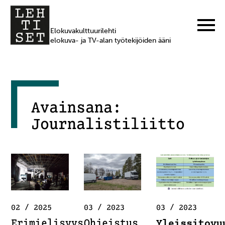
Elokuvakulttuurilehti
elokuva- ja TV-alan työtekijöiden ääni
Avainsana:
Journalistiliitto
02 / 2025
03 / 2023
03 / 2023
Erimielisyys
Ohjeistus
Yleissitovu