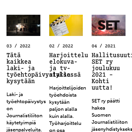
03 / 2022
02 / 2022
04 / 2021
Tätä
Harjoittelu
Hallitusuut
kaikkea
elokuva-
SET ry
laki- ja
ja tv-
joulukuu
työehtopäivystyksessä
alalla
2021 –
kysytään
Kohti
uutta!
Harjoittelijoiden
Laki- ja
työehdoista
SET ry päätti
työehtopäivystys
kysytään
hakea
on
paljon alalla
Suomen
Journalistiliiton
kuin alalla.
Journalistiliiton
käytetyimpiä
Työharjoittelu
jäsenyhdistykseks
jäsenpalveluita.
on osa