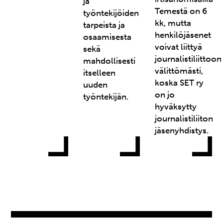
ja
Temestä on 6
työntekijöiden
kk, mutta
tarpeista ja
henkilöjäsenet
osaamisesta
voivat liittyä
sekä
journalistiliittoon
mahdollisesti
välittömästi,
itselleen
koska SET ry
uuden
on jo
työntekijän.
hyväksytty
journalistiliiton
jäsenyhdistys.