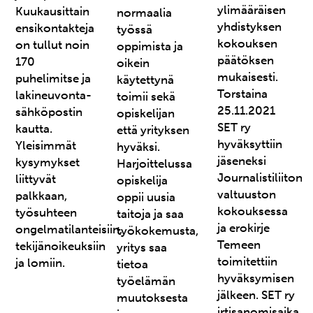
ylimääräisen
Kuukausittain
normaalia
yhdistyksen
ensikontakteja
työssä
kokouksen
on tullut noin
oppimista ja
päätöksen
170
oikein
mukaisesti.
puhelimitse ja
käytettynä
Torstaina
lakineuvonta-
toimii sekä
25.11.2021
sähköpostin
opiskelijan
SET ry
kautta.
että yrityksen
hyväksyttiin
Yleisimmät
hyväksi.
jäseneksi
kysymykset
Harjoittelussa
Journalistiliiton
liittyvät
opiskelija
valtuuston
palkkaan,
oppii uusia
kokouksessa
työsuhteen
taitoja ja saa
ja erokirje
ongelmatilanteisiin,
työkokemusta,
Temeen
tekijänoikeuksiin
yritys saa
toimitettiin
ja lomiin.
tietoa
hyväksymisen
työelämän
jälkeen. SET ry
muutoksesta
irtisanomisaika