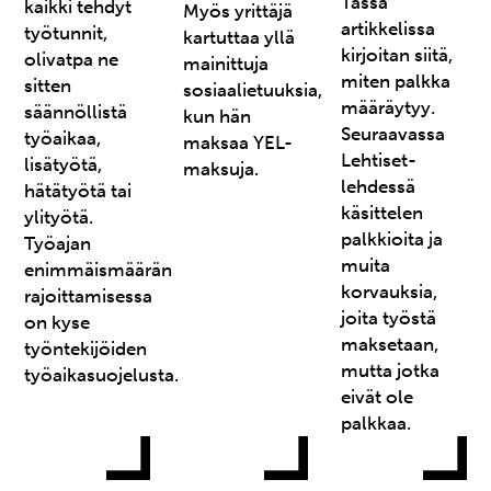
Tässä
kaikki tehdyt
Myös yrittäjä
artikkelissa
työtunnit,
kartuttaa yllä
kirjoitan siitä,
olivatpa ne
mainittuja
miten palkka
sitten
sosiaalietuuksia,
määräytyy.
säännöllistä
kun hän
Seuraavassa
työaikaa,
maksaa YEL-
Lehtiset-
lisätyötä,
maksuja.
lehdessä
hätätyötä tai
käsittelen
ylityötä.
palkkioita ja
Työajan
muita
enimmäismäärän
korvauksia,
rajoittamisessa
joita työstä
on kyse
maksetaan,
työntekijöiden
mutta jotka
työaikasuojelusta.
eivät ole
palkkaa.