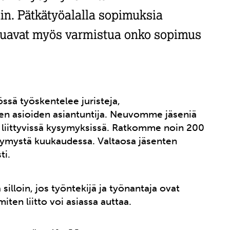
in. Pätkätyöalalla sopimuksia
aluavat myös varmistua onko sopimus
össä työskentelee juristeja,
sten asioiden asiantuntija. Neuvomme jäseniä
n liittyvissä kysymyksissä. Ratkomme noin 200
kysymystä kuukaudessa. Valtaosa jäsenten
ti.
silloin, jos työntekijä ja työnantaja ovat
iten liitto voi asiassa auttaa.