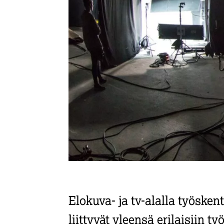
Elokuva- ja tv-alalla työsken
liittyvät yleensä erilaisiin t