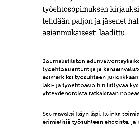
työehtosopimuksen kirjauksi
tehdään paljon ja jäsenet h
asianmukaisesti laadittu.
Journalistiliiton edunvalvontayksik
työehtoasiantuntija ja kansainväli
esimerkiksi työsuhteen juridiikkaa
laki- ja työehtoasioihin liittyvää 
yhteydenotoista ratkaistaan nopeas
Seuraavaksi käyn läpi, kuinka toimia 
erimielisiä työsuhteen ehdoista, ja m