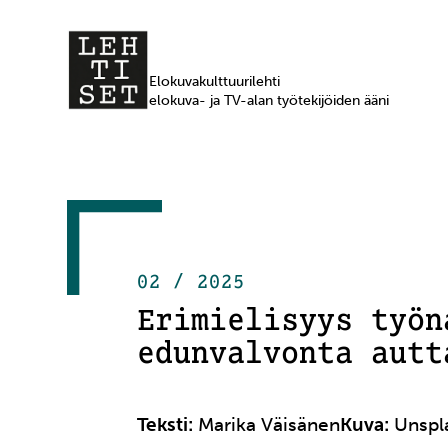
Elokuvakulttuurilehti
elokuva- ja TV-alan työtekijöiden ääni
02 / 2025
Erimielisyys työn
edunvalvonta autt
Teksti:
Marika Väisänen
Kuva:
Unspl