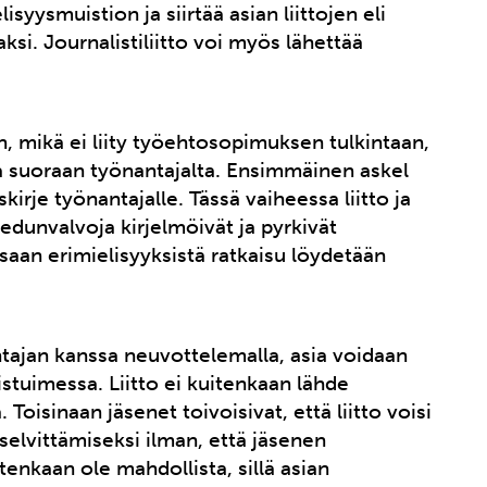
isyysmuistion ja siirtää asian liittojen eli
aksi. Journalistiliitto voi myös lähettää
n, mikä ei liity työehtosopimuksen tulkintaan,
iaa suoraan työnantajalta. Ensimmäinen askel
irje työnantajalle. Tässä vaiheessa liitto ja
edunvalvoja kirjelmöivät ja pyrkivät
saan erimielisyyksistä ratkaisu löydetään
ntajan kanssa neuvottelemalla, asia voidaan
istuimessa. Liitto ei kuitenkaan lähde
 Toisinaan jäsenet toivoisivat, että liitto voisi
selvittämiseksi ilman, että jäsenen
itenkaan ole mahdollista, sillä asian