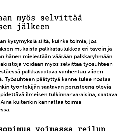
aan myös selvittää
sen jälkeen
ran kysymyksiä siitä, kuinka toimia, jos
ksen mukaista palkkataulukkoa eri tavoin ja
ijän hänen mielestään väärään palkkaryhmään
kakiistoja voidaan myös selvittää työsuhteen
estäessä palkkasaatava vanhentuu viiden
ä. Työsuhteen päätyttyä kanne tulee nostaa
kin työntekijän saatavan perusteena olevia
dettävä ilmeisen tulkinnanvaraisina, saatava
Aina kuitenkin kannattaa toimia
ssa.
sopimus voimassa reilun