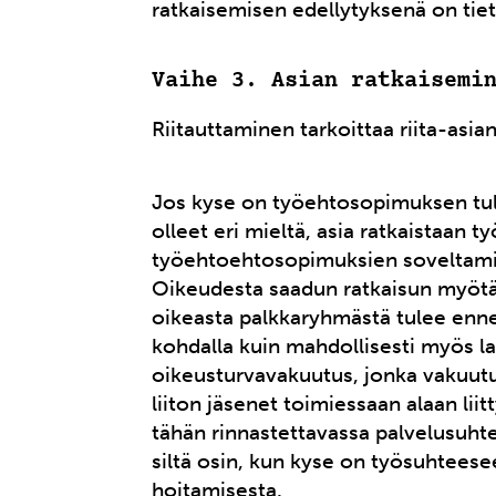
ratkaisemisen edellytyksenä on tiet
Vaihe 3. Asian ratkaisemi
Riitauttaminen tarkoittaa riita-asi
Jos kyse on työehtosopimuksen tulkin
olleet eri mieltä, asia ratkaistaan 
työehtoehtosopimuksien soveltamista
Oikeudesta saadun ratkaisun myötä
oikeasta palkkaryhmästä tulee ennen
kohdalla kuin mahdollisesti myös la
oikeusturvavakuutus, jonka vakuut
liiton jäsenet toimiessaan alaan lii
tähän rinnastettavassa palvelusuht
siltä osin, kun kyse on työsuhtees
hoitamisesta.