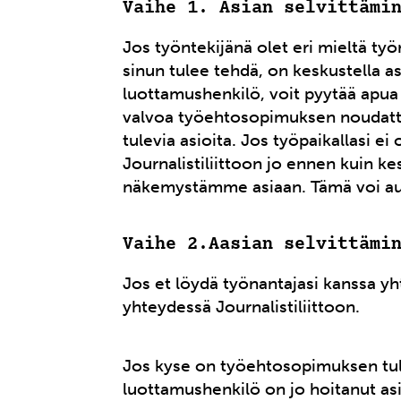
Vaihe 1. Asian selvittämi
Jos työntekijänä olet eri mieltä ty
sinun tulee tehdä, on keskustella as
luottamushenkilö, voit pyytää apu
valvoa työehtosopimuksen noudattam
tulevia asioita. Jos työpaikallasi e
Journalistiliittoon jo ennen kuin k
näkemystämme asiaan. Tämä voi aut
Vaihe 2.Aasian selvittämi
Jos et löydä työnantajasi kanssa yh
yhteydessä Journalistiliittoon.
Jos kyse on työehtosopimuksen tulk
luottamushenkilö on jo hoitanut as