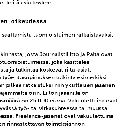
o, keitä asia koskee.
nen oikeudessa
an saattamista tuomioistuimen ratkaistavaksi.
nasta, josta Journalistiliitto ja Palta ovat
työtuomioistuimessa, joka käsittelee
 ja tulkintaa koskevat riita-asiat.
 työehtosopimuksen tulkinta esimerkiksi
 pitkää ratkaistuksi niin yksittäisen jäsenen
ajemmalta osin. Liiton jäsenillä on
usmäärä on 25 000 euroa. Vakuutettuina ovat
ttyvässä työ- tai virkasuhteessa tai muussa
eessa. Freelance-jäsenet ovat vakuutettuina
een rinnastettavan toimeksiannon