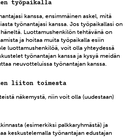
nen työpaikalla
önantajasi kanssa, ensimmäinen askel, mitä
iasta työnantajasi kanssa. Jos työpaikallasi on
a häneltä. Luottamushenkilön tehtävänä on
ista ja hoitaa muita työpaikalla esiin
i ole luottamushenkilöä, voit olla yhteydessä
eskustelet työnantajan kanssa ja kysyä meidän
taa neuvotteluissa työnantajan kanssa.
nen liiton toimesta
teistä näkemystä, niin voit olla (uudestaan)
innasta (esimerkiksi palkkaryhmästä) ja
iaa keskustelemalla työnantajan edustajan