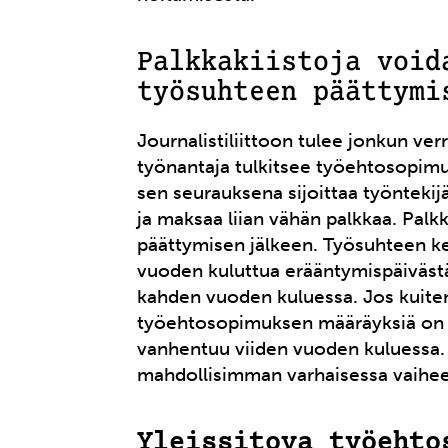
Palkkakiistoja void
työsuhteen päättymi
Journalistiliittoon tulee jonkun ver
työnantaja tulkitsee työehtosopimu
sen seurauksena sijoittaa työntek
ja maksaa liian vähän palkkaa. Palk
päättymisen jälkeen. Työsuhteen k
vuoden kuluttua erääntymispäiväst
kahden vuoden kuluessa. Jos kuiten
työehtosopimuksen määräyksiä on pi
vanhentuu viiden vuoden kuluessa. 
mahdollisimman varhaisessa vaihee
Yleissitova työehto