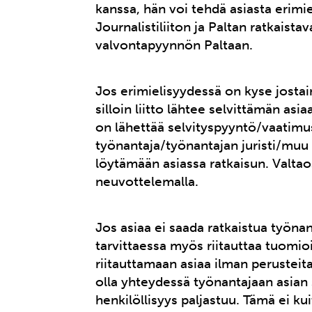
kanssa, hän voi tehdä asiasta erimiel
Journalistiliiton ja Paltan ratkaistav
valvontapyynnön Paltaan.
Jos erimielisyydessä on kyse jostai
silloin liitto lähtee selvittämän as
on lähettää selvityspyyntö/vaatimusk
työnantaja/työnantajan juristi/muu 
löytämään asiassa ratkaisun. Valtao
neuvottelemalla.
Jos asiaa ei saada ratkaistua työna
tarvittaessa myös riitauttaa tuomio
riitauttamaan asiaa ilman perusteita.
olla yhteydessä työnantajaan asian 
henkilöllisyys paljastuu. Tämä ei ku