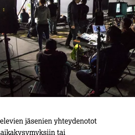
televien jäsenien yhteydenotot
yöaikakysymyksiin tai