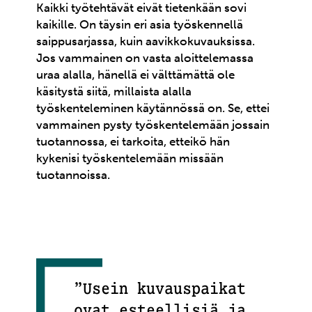
Kaikki työtehtävät eivät tietenkään sovi
kaikille. On täysin eri asia työskennellä
saippusarjassa, kuin aavikkokuvauksissa.
Jos vammainen on vasta aloittelemassa
uraa alalla, hänellä ei välttämättä ole
käsitystä siitä, millaista alalla
työskenteleminen käytännössä on. Se, ettei
vammainen pysty työskentelemään jossain
tuotannossa, ei tarkoita, etteikö hän
kykenisi työskentelemään missään
tuotannoissa.
”Usein kuvauspaikat
ovat esteellisiä ja