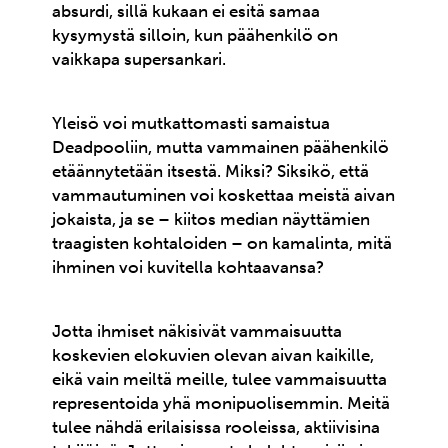
absurdi, sillä kukaan ei esitä samaa
kysymystä silloin, kun päähenkilö on
vaikkapa supersankari.
Yleisö voi mutkattomasti samaistua
Deadpooliin, mutta vammainen päähenkilö
etäännytetään itsestä. Miksi? Siksikö, että
vammautuminen voi koskettaa meistä aivan
jokaista, ja se – kiitos median näyttämien
traagisten kohtaloiden – on kamalinta, mitä
ihminen voi kuvitella kohtaavansa?
Jotta ihmiset näkisivät vammaisuutta
koskevien elokuvien olevan aivan kaikille,
eikä vain meiltä meille, tulee vammaisuutta
representoida yhä monipuolisemmin. Meitä
tulee nähdä erilaisissa rooleissa, aktiivisina