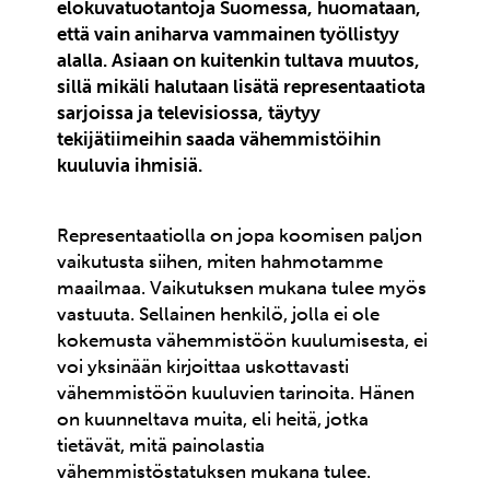
elokuvatuotantoja Suomessa, huomataan,
että vain aniharva vammainen työllistyy
alalla. Asiaan on kuitenkin tultava muutos,
sillä mikäli halutaan lisätä representaatiota
sarjoissa ja televisiossa, täytyy
tekijätiimeihin saada vähemmistöihin
kuuluvia ihmisiä.
Representaatiolla on jopa koomisen paljon
vaikutusta siihen, miten hahmotamme
maailmaa. Vaikutuksen mukana tulee myös
vastuuta. Sellainen henkilö, jolla ei ole
kokemusta vähemmistöön kuulumisesta, ei
voi yksinään kirjoittaa uskottavasti
vähemmistöön kuuluvien tarinoita. Hänen
on kuunneltava muita, eli heitä, jotka
tietävät, mitä painolastia
vähemmistöstatuksen mukana tulee.