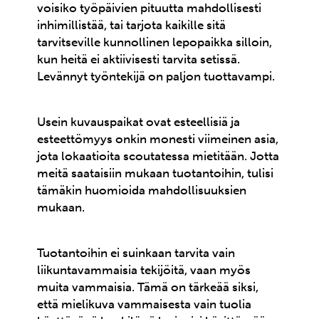
voisiko työpäivien pituutta mahdollisesti
inhimillistää, tai tarjota kaikille sitä
tarvitseville kunnollinen lepopaikka silloin,
kun heitä ei aktiivisesti tarvita setissä.
Levännyt työntekijä on paljon tuottavampi.
Usein kuvauspaikat ovat esteellisiä ja
esteettömyys onkin monesti viimeinen asia,
jota lokaatioita scoutatessa mietitään. Jotta
meitä saataisiin mukaan tuotantoihin, tulisi
tämäkin huomioida mahdollisuuksien
mukaan.
Tuotantoihin ei suinkaan tarvita vain
liikuntavammaisia tekijöitä, vaan myös
muita vammaisia. Tämä on tärkeää siksi,
että mielikuva vammaisesta vain tuolia