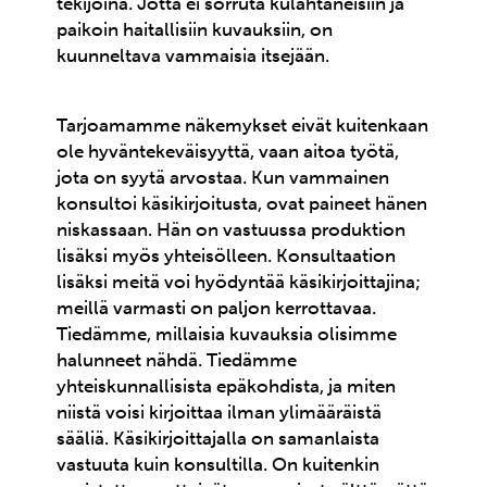
tekijöinä. Jotta ei sorruta kulahtaneisiin ja
paikoin haitallisiin kuvauksiin, on
kuunneltava vammaisia itsejään.
Tarjoamamme näkemykset eivät kuitenkaan
ole hyväntekeväisyyttä, vaan aitoa työtä,
jota on syytä arvostaa. Kun vammainen
konsultoi käsikirjoitusta, ovat paineet hänen
niskassaan. Hän on vastuussa produktion
lisäksi myös yhteisölleen. Konsultaation
lisäksi meitä voi hyödyntää käsikirjoittajina;
meillä varmasti on paljon kerrottavaa.
Tiedämme, millaisia kuvauksia olisimme
halunneet nähdä. Tiedämme
yhteiskunnallisista epäkohdista, ja miten
niistä voisi kirjoittaa ilman ylimääräistä
sääliä. Käsikirjoittajalla on samanlaista
vastuuta kuin konsultilla. On kuitenkin