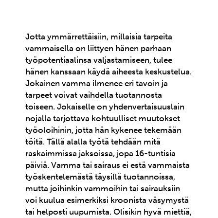
Jotta ymmärrettäisiin, millaisia tarpeita
vammaisella on liittyen hänen parhaan
työpotentiaalinsa valjastamiseen, tulee
hänen kanssaan käydä aiheesta keskustelua.
Jokainen vamma ilmenee eri tavoin ja
tarpeet voivat vaihdella tuotannosta
toiseen. Jokaiselle on yhdenvertaisuuslain
nojalla tarjottava kohtuulliset muutokset
työoloihinin, jotta hän kykenee tekemään
töitä. Tällä alalla työtä tehdään mitä
raskaimmissa jaksoissa, jopa 16-tuntisia
päiviä. Vamma tai sairaus ei estä vammaista
työskentelemästä täysillä tuotannoissa,
mutta joihinkin vammoihin tai sairauksiin
voi kuulua esimerkiksi kroonista väsymystä
tai helposti uupumista. Olisikin hyvä miettiä,