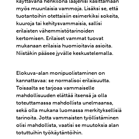
käyttävänä henkilönä laajenisi käsittämään
myös muunlaisia vammoja. Lisäksi se, että
tuotantoihin otettaisiin esimerkiksi sokeita,
kuuroja tai kehitysvammaisia, sallisi
erilaisten vähemmistötarinoiden
kertomisen. Erilaiset vammat tuovat
mukanaan erilaisia huomioitavia asioita.
Niistäkin pääsee jyvälle keskustelemalla.
Elokuva-alan monipuolistaminen on
kannattavaa: se normalisoi erilaisuutta.
Toisaalta se tarjoaa vammaiselle
mahdollisuuden elättää itsensä ja olla
toteuttamassa mahdollista unelmaansa,
sekä olla mukana luomassa merkityksellisiä
tarinoita. Jotta vammaisten työllistäminen
olisi mahdollista, vaatisi se muutoksia alan
totuttuihin työkäytäntöihin.