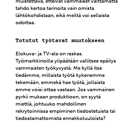
muistettava, etteivät vammaiset välttämättä
tahdo kertoa tarinoita vain omista
lähtökohdistaan, eikä meiltä voi sellaista
odottaa.
Totutut työtavat muutokseen
Elokuva- ja TV-ala on raskas.
Työmarkkinoilla ylipäätään vallitsee epäilys
vammaisten työkyvystä. Me kyllä itse
tiedämme, millaista työtä kykenemme
tekemään, emmekä hae työtä, jollaista
emme voisi ottaa vastaan. Jos vammainen
pyrkii mukaan produktioon, on syytä
miettiä, johtuuko mahdollinen
rekrytoinnissa empiminen tiedostetuista tai
tiedostamattomista ennakkoluuloista?