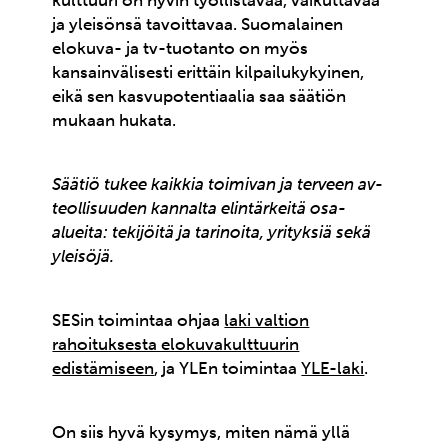
kulttuuri on hyvin työllistävää, vaikuttavaa
ja yleisönsä tavoittavaa. Suomalainen
elokuva- ja tv-tuotanto on myös
kansainvälisesti erittäin kilpailukykyinen,
eikä sen kasvupotentiaalia saa säätiön
mukaan hukata.
Säätiö tukee kaikkia toimivan ja terveen av-
teollisuuden kannalta elintärkeitä osa-
alueita: tekijöitä ja tarinoita, yrityksiä sekä
yleisöjä.
SESin toimintaa ohjaa
laki valtion
rahoituksesta elokuvakulttuurin
edistämiseen
, ja YLEn toimintaa
YLE-laki
.
On siis hyvä kysymys, miten nämä yllä