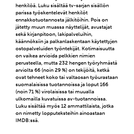
henkilöä. Luku sisältää tv-sarjan sisällön
parissa työskentelevät henkilöt
ennakkotuotannosta jälkitöihin. Pois on
jätetty muun muassa näyttelijät, avustajat
sekä kirjanpitoon, lakipalveluihin,
käännöksiin ja palkanlaskentaan käytettyjen
ostopalveluiden työntekijät. Kotimaisuutta
on vaikea arvioida pelkkien nimien
perusteella, mutta 232 hengen työryhmästä
arviolta 66 (noin 29 %) on tekijöitä, ketkä
ovat tehneet koko tai valtaosan työurastaan
suomalaisissa tuotannoissa ja loput 166
(noin 71 %) virolaisissa tai muualla
ulkomailla kuvatuissa av-tuotannoissa.
Luku sisältää myös 12 ammattilaista, jotka
on nimetty lopputeksteihin ainoastaan
IMDB:ssä.