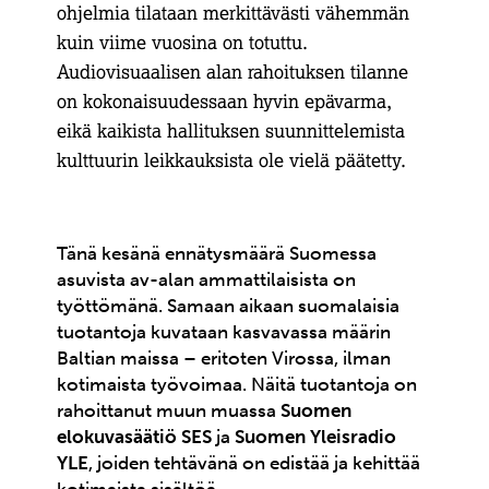
ohjelmia tilataan merkittävästi vähemmän
kuin viime vuosina on totuttu.
Audiovisuaalisen alan rahoituksen tilanne
on kokonaisuudessaan hyvin epävarma,
eikä kaikista hallituksen suunnittelemista
kulttuurin leikkauksista ole vielä päätetty.
Tänä kesänä ennätysmäärä Suomessa
asuvista av-alan ammattilaisista on
työttömänä. Samaan aikaan suomalaisia
tuotantoja kuvataan kasvavassa määrin
Baltian maissa – eritoten Virossa, ilman
kotimaista työvoimaa. Näitä tuotantoja on
rahoittanut muun muassa
Suomen
elokuvasäätiö SES
ja
Suomen Yleisradio
YLE
, joiden tehtävänä on edistää ja kehittää