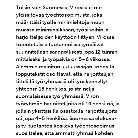
Toisin kuin Suomessa, Virossa ei ole
yleissitovaa työehtosopimusta, joka
määrittäisi työlle minimiehtoja muun
muassa minimipalkkaan, työaikoihin ja
harjoittelijoiden käyttöön liittyen. Virossa
toteutetuissa tuotannoissa työpäivät
suunnitellaan säännöllisesti jopa 12 tunnin
mittaiseksi ja työpäiviä on 5–6 viikossa.
Aiemmin mainitun uutuussarjan kohdalla
lopputekstit osoittavat, että harjoittelijan
tittelillä työryhmässä oli työskennellyt
yhteensä 18 henkilöä, joista neljä
suomalaisessa työryhmässä. Viron
työryhmän harjoittelijoita oli 14 henkilöä, ja
jollain yksittäisillä osastoilla harjoittelijoita
oli jopa 4–5 henkilöä. Suomessa elokuva-
ja tv-tuotantoa koskeva työehtosopimus
suosittelee, että ammattiryhmää kohden