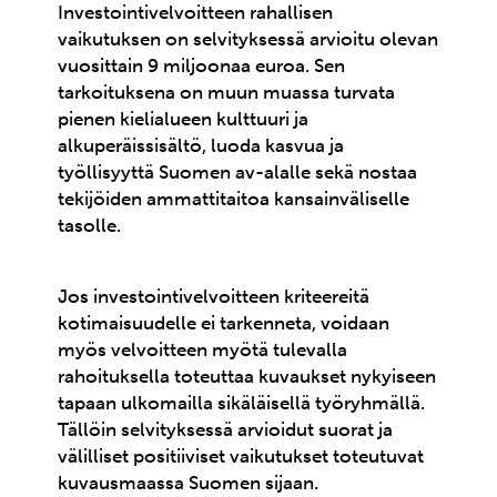
Investointivelvoitteen rahallisen
vaikutuksen on selvityksessä arvioitu olevan
vuosittain 9 miljoonaa euroa. Sen
tarkoituksena on muun muassa turvata
pienen kielialueen kulttuuri ja
alkuperäissisältö, luoda kasvua ja
työllisyyttä Suomen av-alalle sekä nostaa
tekijöiden ammattitaitoa kansainväliselle
tasolle.
Jos investointivelvoitteen kriteereitä
kotimaisuudelle ei tarkenneta, voidaan
myös velvoitteen myötä tulevalla
rahoituksella toteuttaa kuvaukset nykyiseen
tapaan ulkomailla sikäläisellä työryhmällä.
Tällöin selvityksessä arvioidut suorat ja
välilliset positiiviset vaikutukset toteutuvat
kuvausmaassa Suomen sijaan.