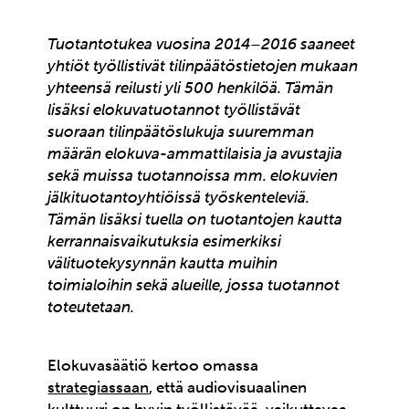
Tuotantotukea vuosina 2014–2016 saaneet
yhtiöt työllistivät tilinpäätöstietojen mukaan
yhteensä reilusti yli 500 henkilöä. Tämän
lisäksi elokuvatuotannot työllistävät
suoraan tilinpäätöslukuja suuremman
määrän elokuva-ammattilaisia ja avustajia
sekä muissa tuotannoissa mm. elokuvien
jälkituotantoyhtiöissä työskenteleviä.
Tämän lisäksi tuella on tuotantojen kautta
kerrannaisvaikutuksia esimerkiksi
välituotekysynnän kautta muihin
toimialoihin sekä alueille, jossa tuotannot
toteutetaan.
Elokuvasäätiö kertoo omassa
strategiassaan
, että audiovisuaalinen