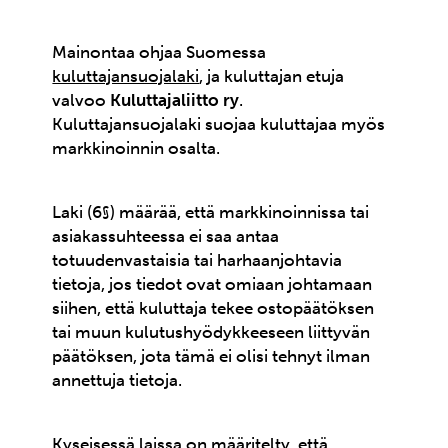
Mainontaa ohjaa Suomessa
kuluttajansuojalaki
, ja kuluttajan etuja
valvoo
Kuluttajaliitto ry
.
Kuluttajansuojalaki suojaa kuluttajaa myös
markkinoinnin osalta.
Laki (6§) määrää, että markkinoinnissa tai
asiakassuhteessa ei saa antaa
totuudenvastaisia tai harhaanjohtavia
tietoja, jos tiedot ovat omiaan johtamaan
siihen, että kuluttaja tekee ostopäätöksen
tai muun kulutushyödykkeeseen liittyvän
päätöksen, jota tämä ei olisi tehnyt ilman
annettuja tietoja.
Kyseisessä laissa on määritelty, että