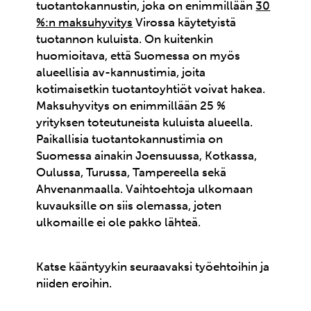
tuotantokannustin, joka on enimmillään
30
%:n maksuhyvitys
Virossa käytetyistä
tuotannon kuluista. On kuitenkin
huomioitava, että Suomessa on myös
alueellisia av-kannustimia, joita
kotimaisetkin tuotantoyhtiöt voivat hakea.
Maksuhyvitys on enimmillään 25 %
yrityksen toteutuneista kuluista alueella.
Paikallisia tuotantokannustimia on
Suomessa ainakin Joensuussa, Kotkassa,
Oulussa, Turussa, Tampereella sekä
Ahvenanmaalla. Vaihtoehtoja ulkomaan
kuvauksille on siis olemassa, joten
ulkomaille ei ole pakko lähteä.
Katse kääntyykin seuraavaksi työehtoihin ja
niiden eroihin.