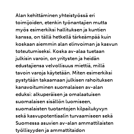
Alan kehittäminen yhteistyössä eri
toimijoiden, etenkin työnantajien mutta
myös esimerkiksi hallituksen ja kuntien
kanssa, on tällä hetkellä tärkeämpää kuin
koskaan aiemmin alan elinvoiman ja kasvun
toteutumiseksi. Koska av-alaa tuetaan
julkisin varoin, on yritysten ja heidän
edustajiensa velvollisuus miettiä, millä
tavoin varoja käytetään. Miten esimerkiksi
pystytään takaamaan julkisen rahoituksen
kanavoituminen suomalaisen av-alan
eduksi: alkuperäisen ja omalaatuisen
suomalaisen sisällön luomiseen,
suomalaisten tuotantojen kilpailukyvyn
sekä kasvupotentiaalin turvaamiseen sekä
Suomessa asuvien av-alan ammattilaisten
työllisyyden ja ammattitaidon