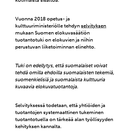
kotimaista sisältöä.
Vuonna 2018 opetus- ja
kulttuuriministeriölle tehdyn
selvityksen
mukaan Suomen elokuvasäätiön
tuotantotuki on elokuvien ja niihin
perustuvan liiketoiminnan elinehto.
Tuki on edellytys, että suomalaiset voivat
tehdä omilla ehdoilla suomalaisten tekemiä,
suomenkielisiä ja suomalaista kulttuuria
kuvaavia elokuvatuotantoja.
Selvityksessä todetaan, että yhtiöiden ja
tuotantojen systemaattinen tukeminen
tuotantotuella on tärkeää alan työllisyyden
kehityksen kannalta.