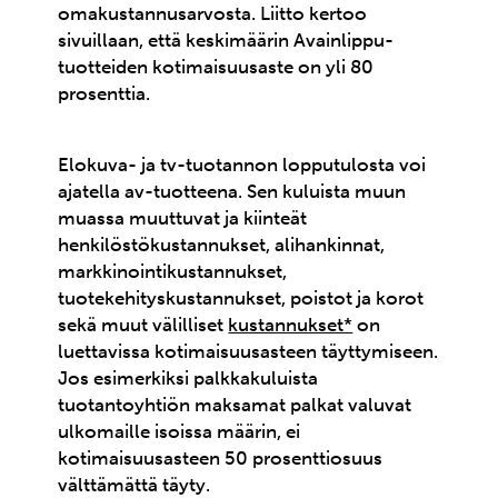
omakustannusarvosta. Liitto kertoo
sivuillaan, että keskimäärin Avainlippu-
tuotteiden kotimaisuusaste on yli 80
prosenttia.
Elokuva- ja tv-tuotannon lopputulosta voi
ajatella av-tuotteena. Sen kuluista muun
muassa muuttuvat ja kiinteät
henkilöstökustannukset, alihankinnat,
markkinointikustannukset,
tuotekehityskustannukset, poistot ja korot
sekä muut välilliset
kustannukset*
on
luettavissa kotimaisuusasteen täyttymiseen.
Jos esimerkiksi palkkakuluista
tuotantoyhtiön maksamat palkat valuvat
ulkomaille isoissa määrin, ei
kotimaisuusasteen 50 prosenttiosuus
välttämättä täyty.