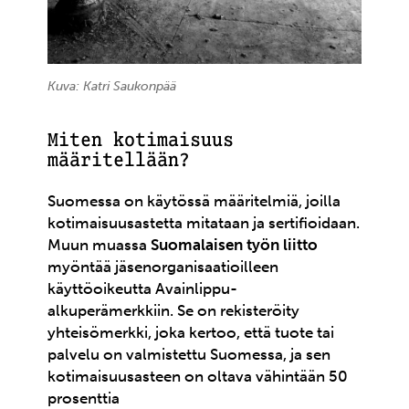
Kuva: Katri Saukonpää
Miten kotimaisuus
määritellään?
Suomessa on käytössä määritelmiä, joilla
kotimaisuusastetta mitataan ja sertifioidaan.
Muun muassa
Suomalaisen työn liitto
myöntää jäsenorganisaatioilleen
käyttöoikeutta Avainlippu-
alkuperämerkkiin. Se on rekisteröity
yhteisömerkki, joka kertoo, että tuote tai
palvelu on valmistettu Suomessa, ja sen
kotimaisuusasteen on oltava vähintään 50
prosenttia