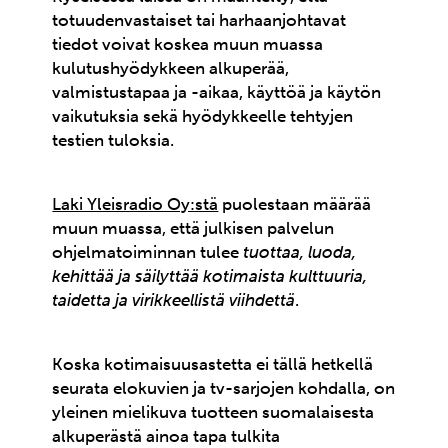
totuudenvastaiset tai harhaanjohtavat
tiedot voivat koskea muun muassa
kulutushyödykkeen alkuperää,
valmistustapaa ja -aikaa, käyttöä ja käytön
vaikutuksia sekä hyödykkeelle tehtyjen
testien tuloksia.
Laki Yleisradio Oy:stä
puolestaan määrää
muun muassa, että julkisen palvelun
ohjelmatoiminnan tulee
tuottaa, luoda,
kehittää ja säilyttää kotimaista kulttuuria,
taidetta ja virikkeellistä viihdettä
.
Koska kotimaisuusastetta ei tällä hetkellä
seurata elokuvien ja tv-sarjojen kohdalla, on
yleinen mielikuva tuotteen suomalaisesta
alkuperästä ainoa tapa tulkita