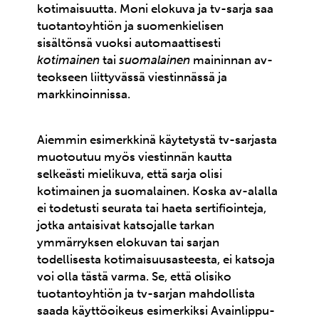
kotimaisuutta. Moni elokuva ja tv-sarja saa
tuotantoyhtiön ja suomenkielisen
sisältönsä vuoksi automaattisesti
kotimainen
tai
suomalainen
maininnan av-
teokseen liittyvässä viestinnässä ja
markkinoinnissa.
Aiemmin esimerkkinä käytetystä tv-sarjasta
muotoutuu myös viestinnän kautta
selkeästi mielikuva, että sarja olisi
kotimainen ja suomalainen. Koska av-alalla
ei todetusti seurata tai haeta sertifiointeja,
jotka antaisivat katsojalle tarkan
ymmärryksen elokuvan tai sarjan
todellisesta kotimaisuusasteesta, ei katsoja
voi olla tästä varma. Se, että olisiko
tuotantoyhtiön ja tv-sarjan mahdollista
saada käyttöoikeus esimerkiksi Avainlippu-