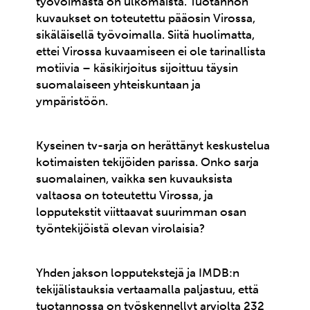
työvoimasta on ulkomaista. Tuotannon
kuvaukset on toteutettu pääosin Virossa,
sikäläisellä työvoimalla. Siitä huolimatta,
ettei Virossa kuvaamiseen ei ole tarinallista
motiivia – käsikirjoitus sijoittuu täysin
suomalaiseen yhteiskuntaan ja
ympäristöön.
Kyseinen tv-sarja on herättänyt keskustelua
kotimaisten tekijöiden parissa. Onko sarja
suomalainen, vaikka sen kuvauksista
valtaosa on toteutettu Virossa, ja
lopputekstit viittaavat suurimman osan
työntekijöistä olevan virolaisia?
Yhden jakson lopputekstejä ja IMDB:n
tekijälistauksia vertaamalla paljastuu, että
tuotannossa on työskennellyt arviolta 232