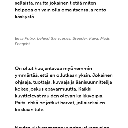
sellaista, mutta jokainen tietää miten
helppoa on vain olla oma itsensä ja rento –
käskystä.
Eeva Putro, behind the scenes, Breeder. Kuva: Mads
Eneqvist
On ollut huojentavaa myöhemmin
ymmärtää, että en ollutkaan yksin. Jokainen
ohjaaja, tuottaja, kuvaaja ja äänisuunnittelija
kokee joskus epävarmuutta. Kaikki
kuvittelevat muiden olevan kaikkivoipia.
Paitsi ehkä ne jotkut harvat, jollaiseksi en
koskaan tule.
Näiden yli kymmenen vuoden jälkeen olen