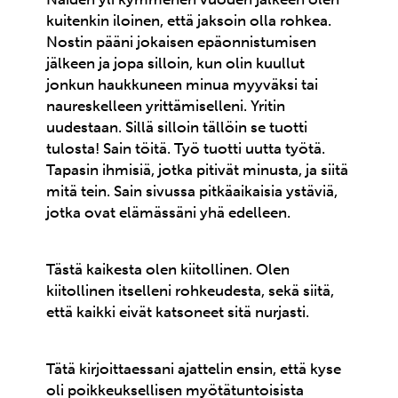
kuitenkin iloinen, että jaksoin olla rohkea.
Nostin pääni jokaisen epäonnistumisen
jälkeen ja jopa silloin, kun olin kuullut
jonkun haukkuneen minua myyväksi tai
naureskelleen yrittämiselleni. Yritin
uudestaan. Sillä silloin tällöin se tuotti
tulosta! Sain töitä. Työ tuotti uutta työtä.
Tapasin ihmisiä, jotka pitivät minusta, ja siitä
mitä tein. Sain sivussa pitkäaikaisia ystäviä,
jotka ovat elämässäni yhä edelleen.
Tästä kaikesta olen kiitollinen. Olen
kiitollinen itselleni rohkeudesta, sekä siitä,
että kaikki eivät katsoneet sitä nurjasti.
Tätä kirjoittaessani ajattelin ensin, että kyse
oli poikkeuksellisen myötätuntoisista