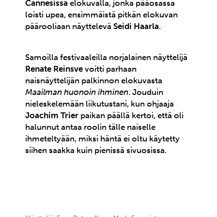
Cannesissa
elokuvalla, jonka pääosassa
loisti upea, ensimmäistä pitkän elokuvan
päärooliaan näyttelevä
Seidi Haarla
.
Samoilla festivaaleilla norjalainen näyttelijä
Renate Reinsve
voitti parhaan
naisnäyttelijän palkinnon elokuvasta
Maailman huonoin ihminen
. Jouduin
nieleskelemään liikutustani, kun ohjaaja
Joachim Trier
paikan päällä kertoi, että oli
halunnut antaa roolin tälle naiselle
ihmeteltyään, miksi häntä ei oltu käytetty
siihen saakka kuin pienissä sivuosissa.