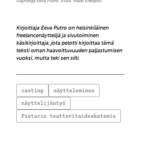
Näyttelijä Eeva Putro. Kuva: Mads Eneqvist
Kirjoittaja Eeva Putro on helsinkiläinen
freelancenäyttelijä ja sivutoiminen
käsikirjoittaja, jota pelotti kirjoittaa tämä
teksti oman haavoittuvuuden paljastumisen
vuoksi, mutta teki sen silti.
casting
näytteleminen
näyttelijäntyö
Pietarin teatteritaideakatemia