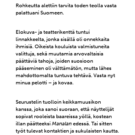
Rohkeutta alettiin tarvita toden teolla vasta
palattuani Suomeen.
Elokuva- ja teatterikenttä tuntui
linnakkeelta, jonka sisällä oli onnekkaita
ihmisiä. Oikeista kouluista valmistuneita
valittuja, sekä muutamia arvovaltaisia
päättäviä tahoja, joiden suosioon
pääseminen oli välttämätön, mutta lähes
mahdottomalta tuntuva tehtävä. Vasta nyt
minua pelotti – ja kovaa.
Seurustelin tuolloin keikkamuusikon
kanssa, joka sanoi suoraan, että näyttelijät
sopivat rooleista baareissa yöllä, kostean
illan päätteeksi
Manalan
edessä. Tai sitten
työt tulevat kontaktien ja sukulaisten kautta.