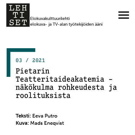
Elokuvakulttuurilehti
elokuva- ja TV-alan työtekijöiden ääni
03 / 2021
Pietarin
Teatteritaideakatemia –
näkökulma rohkeudesta ja
roolituksista
Teksti:
Eeva Putro
Kuva:
Mads Eneqvist