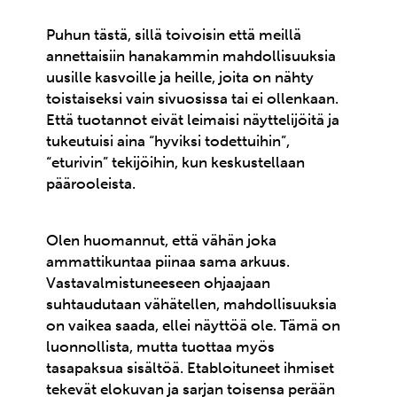
Puhun tästä, sillä toivoisin että meillä
annettaisiin hanakammin mahdollisuuksia
uusille kasvoille ja heille, joita on nähty
toistaiseksi vain sivuosissa tai ei ollenkaan.
Että tuotannot eivät leimaisi näyttelijöitä ja
tukeutuisi aina “hyviksi todettuihin”,
“eturivin” tekijöihin, kun keskustellaan
päärooleista.
Olen huomannut, että vähän joka
ammattikuntaa piinaa sama arkuus.
Vastavalmistuneeseen ohjaajaan
suhtaudutaan vähätellen, mahdollisuuksia
on vaikea saada, ellei näyttöä ole. Tämä on
luonnollista, mutta tuottaa myös
tasapaksua sisältöä. Etabloituneet ihmiset
tekevät elokuvan ja sarjan toisensa perään