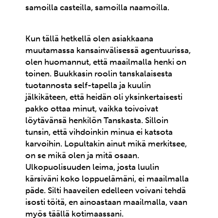
samoilla casteilla, samoilla naamoilla.
Kun tällä hetkellä olen asiakkaana
muutamassa kansainvälisessä agentuurissa,
olen huomannut, että maailmalla henki on
toinen. Buukkasin roolin tanskalaisesta
tuotannosta self-tapella ja kuulin
jälkikäteen, että heidän oli yksinkertaisesti
pakko ottaa minut, vaikka toivoivat
löytävänsä henkilön Tanskasta. Silloin
tunsin, että vihdoinkin minua ei katsota
karvoihin. Lopultakin ainut mikä merkitsee,
on se mikä olen ja mitä osaan.
Ulkopuolisuuden leima, josta luulin
kärsiväni koko loppuelämäni, ei maailmalla
päde. Silti haaveilen edelleen voivani tehdä
isosti töitä, en ainoastaan maailmalla, vaan
myös täällä kotimaassani.