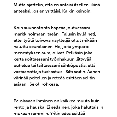
Mutta ajattelin, että en antaisi itselleni ikinä
anteeksi, jos en yrittäisi. Kaikin keinoin.
Koin suunnatonta häpeää joutuessani
markkinoimaan itseäni. Tajusin kyllä heti,
ettei työtä toivova näyttelijä ollut mikään
haluttu seuralainen. He, joita ympäröi
menestyksen aura, olivat. Pelkäsin joka
kerta soittaessani työnhakuun liittyvää
puhelua tai laittaessani sähköpostia, että
vastaanottaja tuskastuisi. Silti soitin. Äänen
värinää peitellen ja reteää esittäen selitin
asiaani. Se oli rohkeaa.
Peloissaan ihminen on kaikkea muuta kuin
rento ja hauska. Ei sellainen, joka haluttaisiin
mukaan remmiin. Yritin edes esittää