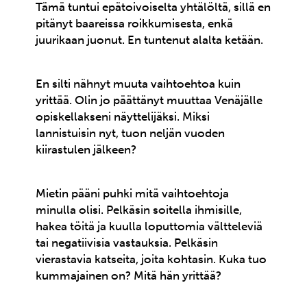
Tämä tuntui epätoivoiselta yhtälöltä, sillä en
pitänyt baareissa roikkumisesta, enkä
juurikaan juonut. En tuntenut alalta ketään.
En silti nähnyt muuta vaihtoehtoa kuin
yrittää. Olin jo päättänyt muuttaa Venäjälle
opiskellakseni näyttelijäksi. Miksi
lannistuisin nyt, tuon neljän vuoden
kiirastulen jälkeen?
Mietin pääni puhki mitä vaihtoehtoja
minulla olisi. Pelkäsin soitella ihmisille,
hakea töitä ja kuulla loputtomia vältteleviä
tai negatiivisia vastauksia. Pelkäsin
vierastavia katseita, joita kohtasin. Kuka tuo
kummajainen on? Mitä hän yrittää?