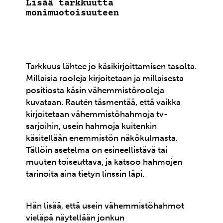
Lisää tarkkuutta
monimuotoisuuteen
Tarkkuus lähtee jo käsikirjoittamisen tasolta.
Millaisia rooleja kirjoitetaan ja millaisesta
positiosta käsin vähemmistörooleja
kuvataan. Rautén täsmentää, että vaikka
kirjoitetaan vähemmistöhahmoja tv-
sarjoihin, usein hahmoja kuitenkin
käsitellään enemmistön näkökulmasta.
Tällöin asetelma on esineellistävä tai
muuten toiseuttava, ja katsoo hahmojen
tarinoita aina tietyn linssin läpi.
Hän lisää, että usein vähemmistöhahmot
vieläpä näytellään jonkun