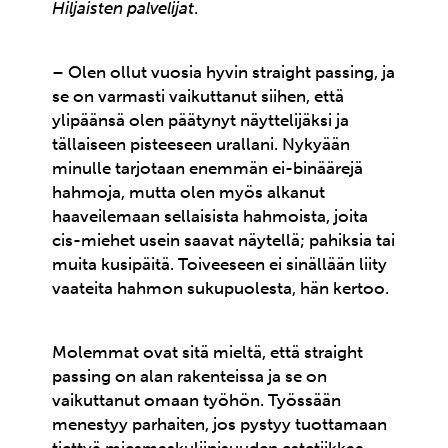
Hiljaisten palvelijat
.
– Olen ollut vuosia hyvin straight passing, ja
se on varmasti vaikuttanut siihen, että
ylipäänsä olen päätynyt näyttelijäksi ja
tällaiseen pisteeseen urallani. Nykyään
minulle tarjotaan enemmän ei-binäärejä
hahmoja, mutta olen myös alkanut
haaveilemaan sellaisista hahmoista, joita
cis-miehet usein saavat näytellä; pahiksia tai
muita kusipäitä. Toiveeseen ei sinällään liity
vaateita hahmon sukupuolesta, hän kertoo.
Molemmat ovat sitä mieltä, että straight
passing on alan rakenteissa ja se on
vaikuttanut omaan työhön. Työssään
menestyy parhaiten, jos pystyy tuottamaan