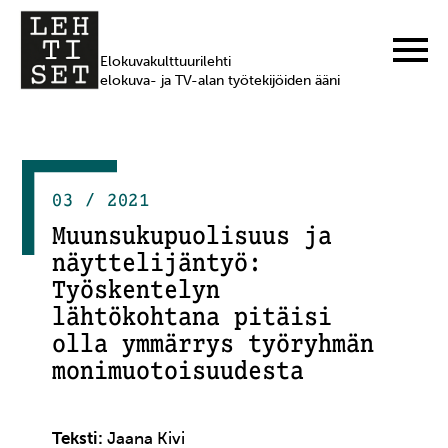
Elokuvakulttuurilehti
elokuva- ja TV-alan työtekijöiden ääni
03 / 2021
Muunsukupuolisuus ja
näyttelijäntyö:
Työskentelyn
lähtökohtana pitäisi
olla ymmärrys työryhmän
monimuotoisuudesta
Teksti:
Jaana Kivi