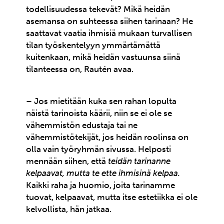
todellisuudessa tekevät? Mikä heidän
asemansa on suhteessa siihen tarinaan? He
saattavat vaatia ihmisiä mukaan turvallisen
tilan työskentelyyn ymmärtämättä
kuitenkaan, mikä heidän vastuunsa siinä
tilanteessa on, Rautén avaa.
– Jos mietitään kuka sen rahan lopulta
näistä tarinoista käärii, niin se ei ole se
vähemmistön edustaja tai ne
vähemmistötekijät, jos heidän roolinsa on
olla vain työryhmän sivussa. Helposti
mennään siihen, että
teidän tarinanne
kelpaavat, mutta te ette ihmisinä kelpaa.
Kaikki raha ja huomio, joita tarinamme
tuovat, kelpaavat, mutta itse estetiikka ei ole
kelvollista, hän jatkaa.