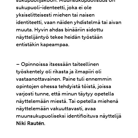
sukupuolijakoon. Muunsukupuolisuus on
sukupuoli-identeetti, joka ei ole
yksiselitteisesti miehen tai naisen
identiteetti, vaan näiden yhdistelmä tai aivan
muuta. Hyvin ahdas binääriin sidottu
näyttelijäntyö tekee heidän työstään
entistäkin kapeampaa.
– Opinnoissa itsessään taiteellinen
työskentely oli rikasta ja ilmapiiri oli
vastaanottavainen. Paine tuli ennemmin
opintojen ohessa tehdyistä töistä, joissa
varjosti tunne, että minun täytyy opetella
näyttelemään miestä. Tai opetella miehenä
näyttelemään vakuuttavasti, avaa
muunsukupuoliseksi identifioituva näyttelijä
Niki Rautén
.