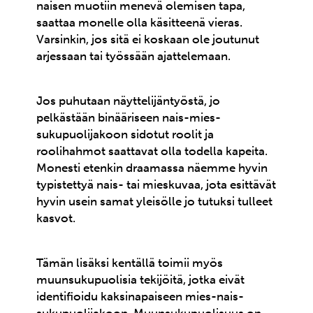
naisen muotiin menevä olemisen tapa,
saattaa monelle olla käsitteenä vieras.
Varsinkin, jos sitä ei koskaan ole joutunut
arjessaan tai työssään ajattelemaan.
Jos puhutaan näyttelijäntyöstä, jo
pelkästään binääriseen nais-mies-
sukupuolijakoon sidotut roolit ja
roolihahmot saattavat olla todella kapeita.
Monesti etenkin draamassa näemme hyvin
typistettyä nais- tai mieskuvaa, jota esittävät
hyvin usein samat yleisölle jo tutuksi tulleet
kasvot.
Tämän lisäksi kentällä toimii myös
muunsukupuolisia tekijöitä, jotka eivät
identifioidu kaksinapaiseen mies-nais-