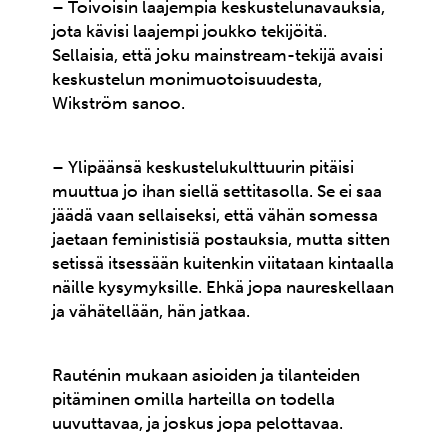
– Toivoisin laajempia keskustelunavauksia,
jota kävisi laajempi joukko tekijöitä.
Sellaisia, että joku mainstream-tekijä avaisi
keskustelun monimuotoisuudesta,
Wikström sanoo.
– Ylipäänsä keskustelukulttuurin pitäisi
muuttua jo ihan siellä settitasolla. Se ei saa
jäädä vaan sellaiseksi, että vähän somessa
jaetaan feministisiä postauksia, mutta sitten
setissä itsessään kuitenkin viitataan kintaalla
näille kysymyksille. Ehkä jopa naureskellaan
ja vähätellään, hän jatkaa.
Rauténin mukaan asioiden ja tilanteiden
pitäminen omilla harteilla on todella
uuvuttavaa, ja joskus jopa pelottavaa.