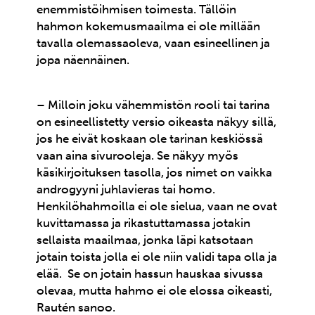
enemmistöihmisen toimesta. Tällöin
hahmon kokemusmaailma ei ole millään
tavalla olemassaoleva, vaan esineellinen ja
jopa näennäinen.
– Milloin joku vähemmistön rooli tai tarina
on esineellistetty versio oikeasta näkyy sillä,
jos he eivät koskaan ole tarinan keskiössä
vaan aina sivurooleja. Se näkyy myös
käsikirjoituksen tasolla, jos nimet on vaikka
androgyyni juhlavieras tai homo.
Henkilöhahmoilla ei ole sielua, vaan ne ovat
kuvittamassa ja rikastuttamassa jotakin
sellaista maailmaa, jonka läpi katsotaan
jotain toista jolla ei ole niin validi tapa olla ja
elää. Se on jotain hassun hauskaa sivussa
olevaa, mutta hahmo ei ole elossa oikeasti,
Rautén sanoo.