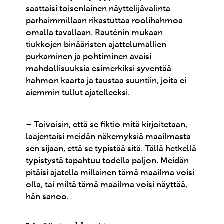
saattaisi toisenlainen näyttelijävalinta
parhaimmillaan rikastuttaa roolihahmoa
omalla tavallaan. Rauténin mukaan
tiukkojen binääristen ajattelumallien
purkaminen ja pohtiminen avaisi
mahdollisuuksia esimerkiksi syventää
hahmon kaarta ja taustaa suuntiin, joita ei
aiemmin tullut ajatelleeksi.
– Toivoisin, että se fiktio mitä kirjoitetaan,
laajentaisi meidän näkemyksiä maailmasta
sen sijaan, että se typistää sitä. Tällä hetkellä
typistystä tapahtuu todella paljon. Meidän
pitäisi ajatella millainen tämä maailma voisi
olla, tai miltä tämä maailma voisi näyttää,
hän sanoo.