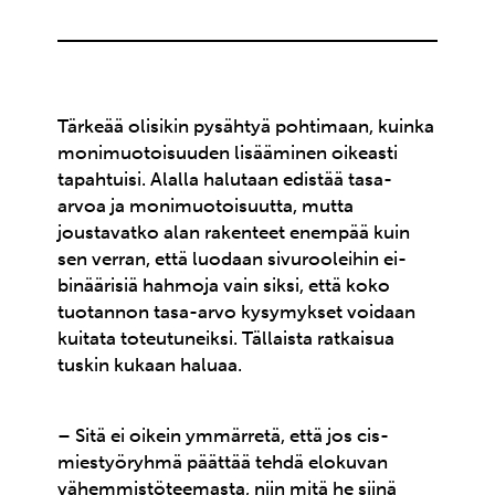
Tärkeää olisikin pysähtyä pohtimaan, kuinka
monimuotoisuuden lisääminen oikeasti
tapahtuisi. Alalla halutaan edistää tasa-
arvoa ja monimuotoisuutta, mutta
joustavatko alan rakenteet enempää kuin
sen verran, että luodaan sivurooleihin ei-
binäärisiä hahmoja vain siksi, että koko
tuotannon tasa-arvo kysymykset voidaan
kuitata toteutuneiksi. Tällaista ratkaisua
tuskin kukaan haluaa.
– Sitä ei oikein ymmärretä, että jos cis-
miestyöryhmä päättää tehdä elokuvan
vähemmistöteemasta, niin mitä he siinä