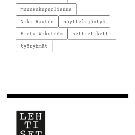
muunsukupuolisuus
Niki Rautén
näyttelijäntyö
Pietu Wikström
settietiketti
työryhmät