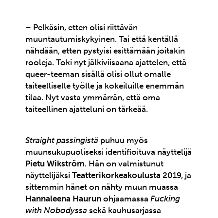
– Pelkäsin, etten olisi riittävän
muuntautumiskykyinen. Tai että kentällä
nähdään, etten pystyisi esittämään joitakin
rooleja. Toki nyt jälkiviisaana ajattelen, että
queer-teeman sisällä olisi ollut omalle
taiteelliselle työlle ja kokeiluille enemmän
tilaa. Nyt vasta ymmärrän, että oma
taiteellinen ajatteluni on tärkeää.
Straight passingistä
puhuu myös
muunsukupuoliseksi identifioituva näyttelijä
Pietu Wikström
. Hän on valmistunut
näyttelijäksi
Teatterikorkeakoulusta
2019, ja
sittemmin hänet on nähty muun muassa
Hannaleena Haurun
ohjaamassa
Fucking
with Nobodyssa
sekä kauhusarjassa