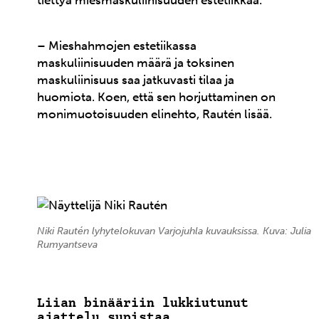
tiettyä miesmaskuliinisuuden estetiikkaa.
– Mieshahmojen estetiikassa
maskuliinisuuden määrä ja toksinen
maskuliinisuus saa jatkuvasti tilaa ja
huomiota. Koen, että sen horjuttaminen on
monimuotoisuuden elinehto, Rautén lisää.
Niki Rautén lyhytelokuvan Varjojuhla kuvauksissa. Kuva: Julia
Rumyantseva
Liian binääriin lukkiutunut
ajattelu supistaa