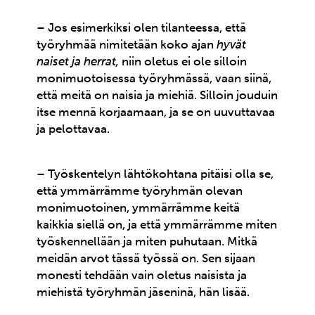
– Jos esimerkiksi olen tilanteessa, että
työryhmää nimitetään koko ajan
hyvät
naiset ja herrat,
niin oletus ei ole silloin
monimuotoisessa työryhmässä, vaan siinä,
että meitä on naisia ja miehiä. Silloin jouduin
itse mennä korjaamaan, ja se on uuvuttavaa
ja pelottavaa.
– Työskentelyn lähtökohtana pitäisi olla se,
että ymmärrämme työryhmän olevan
monimuotoinen, ymmärrämme keitä
kaikkia siellä on, ja että ymmärrämme miten
työskennellään ja miten puhutaan. Mitkä
meidän arvot tässä työssä on. Sen sijaan
monesti tehdään vain oletus naisista ja
miehistä työryhmän jäseninä, hän lisää.