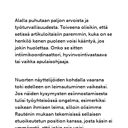
Alalla puhutaan paljon arvoista ja
työturvallisuudesta. Toiveena olisikin, että
setissä artikuloitaisiin paremmin, kuka on se
henkilö kenen puoleen voisi kääntyä, jos
jokin huolettaa. Onko se sitten
intiimikoordinaattori, hyvinvointivastaava
tai vaikka apulaisohjaaja.
Nuorten näyttelijöiden kohdalla vaarana
toki edelleen on leimautuminen vaikeaksi.
Jos näiden kysymysten esiinnostamisesta
tulisi työyhteisössä ongelma, esimerkiksi
vaikean ihmisen leima, silloin olisimme
Rauténin mukaan tekemisissä sellaisen
etuoikeutetun position kanssa, josta käsin ei
ymmärretä, että jokin asia voisi