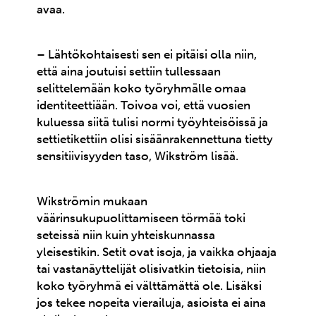
avaa.
– Lähtökohtaisesti sen ei pitäisi olla niin,
että aina joutuisi settiin tullessaan
selittelemään koko työryhmälle omaa
identiteettiään. Toivoa voi, että vuosien
kuluessa siitä tulisi normi työyhteisöissä ja
settietikettiin olisi sisäänrakennettuna tietty
sensitiivisyyden taso, Wikström lisää.
Wikströmin mukaan
väärinsukupuolittamiseen törmää toki
seteissä niin kuin yhteiskunnassa
yleisestikin. Setit ovat isoja, ja vaikka ohjaaja
tai vastanäyttelijät olisivatkin tietoisia, niin
koko työryhmä ei välttämättä ole. Lisäksi
jos tekee nopeita vierailuja, asioista ei aina