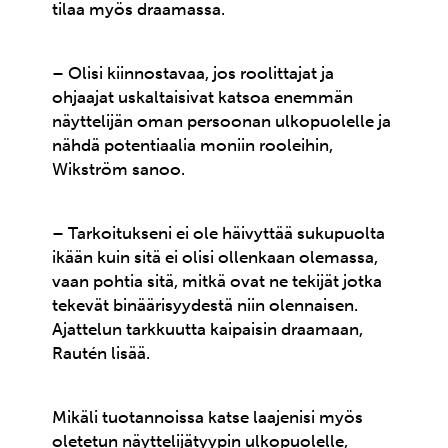
tilaa myös draamassa.
– Olisi kiinnostavaa, jos roolittajat ja
ohjaajat uskaltaisivat katsoa enemmän
näyttelijän oman persoonan ulkopuolelle ja
nähdä potentiaalia moniin rooleihin,
Wikström sanoo.
– Tarkoitukseni ei ole häivyttää sukupuolta
ikään kuin sitä ei olisi ollenkaan olemassa,
vaan pohtia sitä, mitkä ovat ne tekijät jotka
tekevät binäärisyydestä niin olennaisen.
Ajattelun tarkkuutta kaipaisin draamaan,
Rautén lisää.
Mikäli tuotannoissa katse laajenisi myös
oletetun näyttelijätyypin ulkopuolelle,