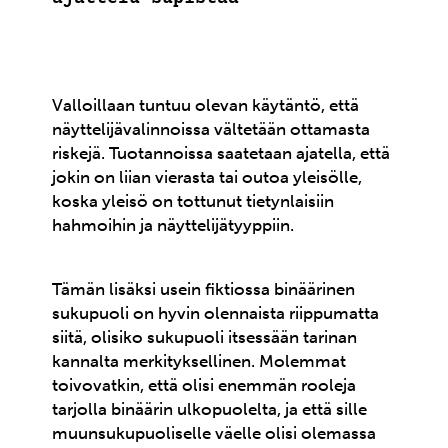
Valloillaan tuntuu olevan käytäntö, että
näyttelijävalinnoissa vältetään ottamasta
riskejä. Tuotannoissa saatetaan ajatella, että
jokin on liian vierasta tai outoa yleisölle,
koska yleisö on tottunut tietynlaisiin
hahmoihin ja näyttelijätyyppiin.
Tämän lisäksi usein fiktiossa binäärinen
sukupuoli on hyvin olennaista riippumatta
siitä, olisiko sukupuoli itsessään tarinan
kannalta merkityksellinen. Molemmat
toivovatkin, että olisi enemmän rooleja
tarjolla binäärin ulkopuolelta, ja että sille
muunsukupuoliselle väelle olisi olemassa