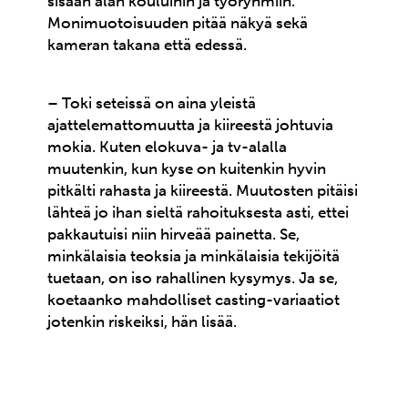
sisään alan kouluihin ja työryhmiin.
Monimuotoisuuden pitää näkyä sekä
kameran takana että edessä.
– Toki seteissä on aina yleistä
ajattelemattomuutta ja kiireestä johtuvia
mokia. Kuten elokuva- ja tv-alalla
muutenkin, kun kyse on kuitenkin hyvin
pitkälti rahasta ja kiireestä. Muutosten pitäisi
lähteä jo ihan sieltä rahoituksesta asti, ettei
pakkautuisi niin hirveää painetta. Se,
minkälaisia teoksia ja minkälaisia tekijöitä
tuetaan, on iso rahallinen kysymys. Ja se,
koetaanko mahdolliset casting-variaatiot
jotenkin riskeiksi, hän lisää.