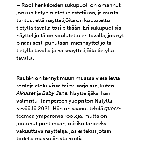
– Roolihenkilöiden sukupuoli on omannut
jonkun tietyn oletetun estetiikan, ja musta
tuntuu, että näyttelijöitä on koulutettu
tietyllä tavalla tosi pitkään. Eri sukupuolisia
näyttelijöitä on koulutettu eri tavalla, jos nyt
binäärisesti puhutaan, miesnäyttelijöitä
tietyllä tavalla ja naisnäyttelijöitä tietyllä
tavalla.
Rautén on tehnyt muun muassa vierailevia
rooleja elokuvissa tai tv-sarjoissa, kuten
Aikuiset
ja
Baby Jane.
Näyttelijäksi hän
valmistui Tampereen yliopiston
Nätyltä
keväällä 2021. Hän on saanut tehdä
queer
-
teemaa ympäröiviä rooleja, mutta on
joutunut pohtimaan, olisiko tarpeeksi
vakuuttava näyttelijä, jos ei tekisi jotain
todella maskuliinista roolia.