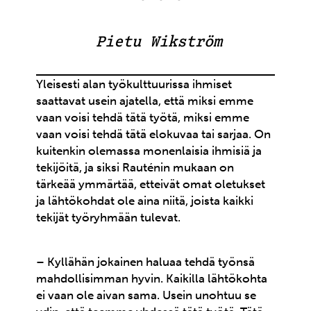
Pietu Wikström
Yleisesti alan työkulttuurissa ihmiset
saattavat usein ajatella, että miksi emme
vaan voisi tehdä tätä työtä, miksi emme
vaan voisi tehdä tätä elokuvaa tai sarjaa. On
kuitenkin olemassa monenlaisia ihmisiä ja
tekijöitä, ja siksi Rauténin mukaan on
tärkeää ymmärtää, etteivät omat oletukset
ja lähtökohdat ole aina niitä, joista kaikki
tekijät työryhmään tulevat.
– Kyllähän jokainen haluaa tehdä työnsä
mahdollisimman hyvin. Kaikilla lähtökohta
ei vaan ole aivan sama. Usein unohtuu se