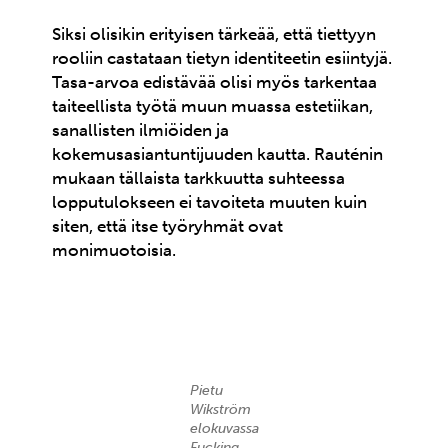
Siksi olisikin erityisen tärkeää, että tiettyyn
rooliin castataan tietyn identiteetin esiintyjä.
Tasa-arvoa edistävää olisi myös tarkentaa
taiteellista työtä muun muassa estetiikan,
sanallisten ilmiöiden ja
kokemusasiantuntijuuden kautta. Rauténin
mukaan tällaista tarkkuutta suhteessa
lopputulokseen ei tavoiteta muuten kuin
siten, että itse työryhmät ovat
monimuotoisia.
Pietu
Wikström
elokuvassa
Fucking