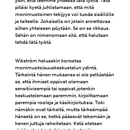
ydin, että teemme yhdessä tätä työtä. Tätä
pitäisi kyetä juhlistamaan, että mitä
monimuotoinen tekijyys voi tuoda sisällölle
ja taiteelle. Jokaisella on jotain annettavaa
siihen yhteiseen pöytään. Se on se rikkaus.
Sehän on nimenomaan sitä, että halutaan
tehdä tätä työtä.
Wikström haluaakin korostaa
monimuotoisuuskeskustelun ydintä.
Tärkeintä hänen mukaansa ei ole pelkästään
se, että ihmiset oppivat olemaan
sensitiivisempiä tai oppivat jotenkin
keskustelemaan paremmin, kirjoittamaan
parempia rooleja ja käsikirjoituksia. Toki
nämäkin ovat tärkeitä, mutta tärkeämpää
hänestä on se, ketkä pääsevät tekemään ja
kenen juttuja rahoitetaan. Ketä otetaan