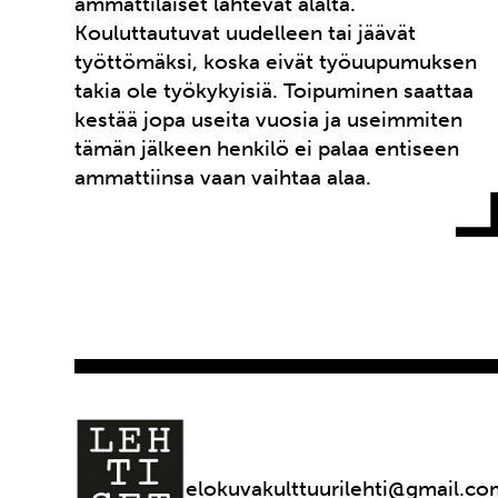
ammattilaiset lähtevät alalta.
Kouluttautuvat uudelleen tai jäävät
työttömäksi, koska eivät työuupumuksen
takia ole työkykyisiä. Toipuminen saattaa
kestää jopa useita vuosia ja useimmiten
tämän jälkeen henkilö ei palaa entiseen
ammattiinsa vaan vaihtaa alaa.
elokuvakulttuurilehti@gmail.co