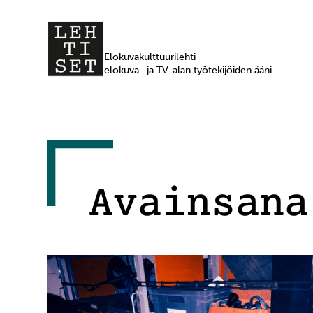
Elokuvakulttuurilehti
elokuva- ja TV-alan työtekijöiden ääni
Avainsana