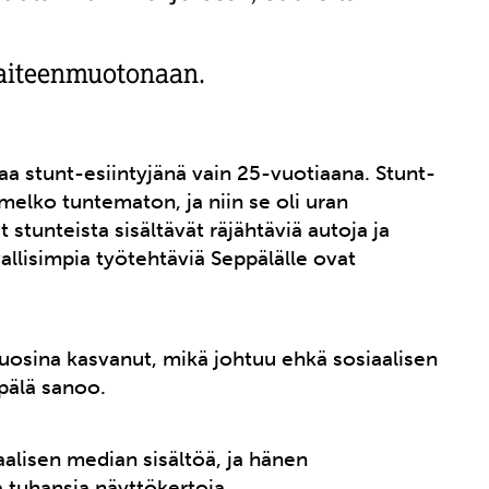
aiteenmuotonaan.
aa stunt-esiintyjänä vain 25-vuotiaana. Stunt-
melko tuntematon, ja niin se oli uran
 stunteista sisältävät räjähtäviä autoja ja
allisimpia työtehtäviä Seppälälle ovat
vuosina kasvanut, mikä johtuu ehkä sosiaalisen
pälä sanoo.
alisen median sisältöä, ja hänen
a tuhansia näyttökertoja.