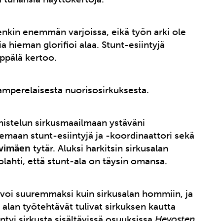
enkin enemmän varjoissa, eikä työn arki ole
 hieman glorifioi alaa. Stunt-esiintyjä
ppälä kertoo.
 tamperelaisesta nuorisosirkuksesta.
imistelun sirkusmaailmaan ystäväni
emaan stunt-esiintyjä ja -koordinaattori sekä
ivimäen
tytär. Aluksi harkitsin sirkusalan
olahti, että stunt-ala on täysin omansa.
svoi suuremmaksi kuin sirkusalan hommiin, ja
alan työtehtävät tulivat sirkuksen kautta
ntyi sirkusta sisältävissä osuuksissa
Hevosten