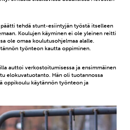
äätti tehdä stunt-esiintyjän työstä itselleen
emaan. Koulujen käyminen ei ole yleinen reitti
sa ole omaa koulutusohjelmaa alalle.
äytännön työnteon kautta oppiminen.
lla auttoi verkostoitumisessa ja ensimmäinen
ttu elokuvatuotanto. Hän oli tuotannossa
vä oppikoulu käytännön työnteon ja