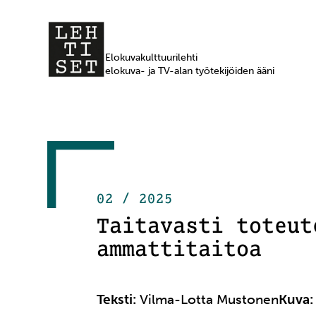
Elokuvakulttuurilehti
elokuva- ja TV-alan työtekijöiden ääni
02 / 2025
Taitavasti toteut
ammattitaitoa
Teksti:
Vilma-Lotta Mustonen
Kuva