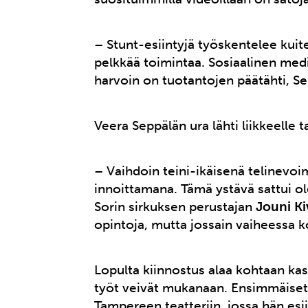
– Stunt-esiintyjä työskentelee kuit
pelkkää toimintaa. Sosiaalinen media
harvoin on tuotantojen päätähti, Se
Veera Seppälän ura lähti liikkeelle
– Vaihdoin teini-ikäisenä telinevo
innoittamana. Tämä ystävä sattui ol
Sorin sirkuksen perustajan
Jouni K
opintoja, mutta jossain vaiheessa k
Lopulta kiinnostus alaa kohtaan ka
työt veivät mukanaan. Ensimmäiset 
Tampereen teatteriin, jossa hän esii