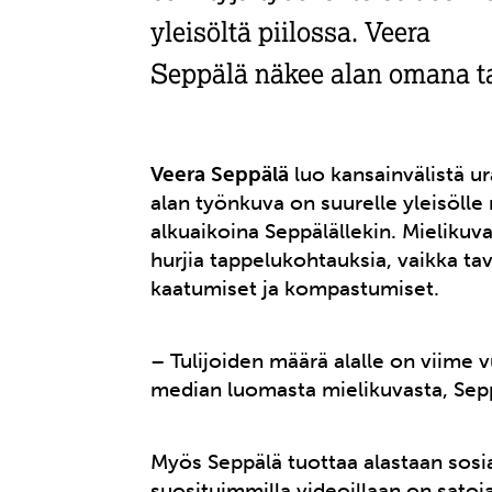
yleisöltä piilossa. Veera
Seppälä näkee alan omana t
Veera Seppälä
luo kansainvälistä ur
alan työnkuva on suurelle yleisölle 
alkuaikoina Seppälällekin. Mielikuvat
hurjia tappelukohtauksia, vaikka tav
kaatumiset ja kompastumiset.
– Tulijoiden määrä alalle on viime 
median luomasta mielikuvasta, Sep
Myös Seppälä tuottaa alastaan sosia
suosituimmilla videoillaan on satoj