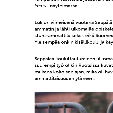
keinu
-näytelmässä.
Lukion viimeisenä vuotena Seppälä p
ammatin ja lähti ulkomaille opiskel
stunt-ammattilaiseksi, eikä Suomes
Yleisempää onkin kisällikoulu ja k
Seppälää kouluttautuminen ulkomai
suurempi työ olikin Ruotsissa kuva
mukana koko sen ajan, mikä oli hy
ammattilaisuuden ytimeen.