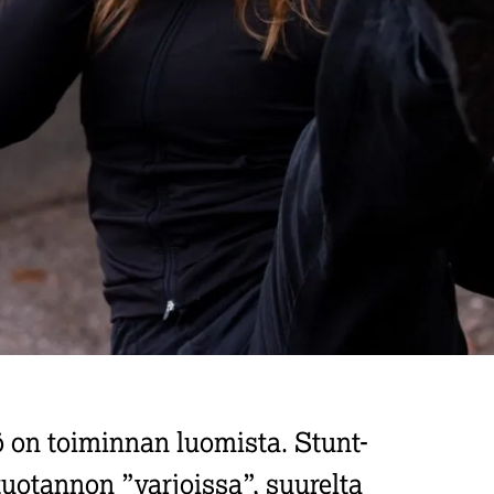
ö on toiminnan luomista. Stunt-
tuotannon ”varjoissa”, suurelta