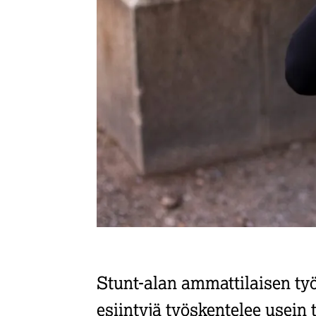
Stunt-alan ammattilaisen ty
esiintyjä työskentelee usein 