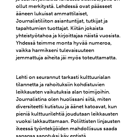
ollut merkitystä. Lehdessä ovat päässeet
ääneen lukuisat ammattilaiset,
Journalistiliiton asiantuntijat, tutkijat ja
tapahtumien tuottajat. Kiitän jokaista
yhteistyötahoa ja kirjoittajaa näistä vuosista.
Yhdessä teimme monta hyvää numeroa,
vaikka harmikseni tulevaisuuteen
jemmattuja aiheita jäi myös toteuttamatta.
Lehti on seurannut tarkasti kulttuurialan
tilannetta ja rahoituksiin kohdistuvien
leikkausten vaikutuksia alan toimijoihin.
Journalistina olen huolissani siitä, miten
diversiteetti kutistuu ja äänet katoavat, kun
pieniä kulttuurilehtiä joudutaan leikkausten
vuoksi lakkauttamaan. Poliittisten linjausten
ikeessä työntekijöiden mahdollisuus saada
sanansa sanotuksi käy entistä