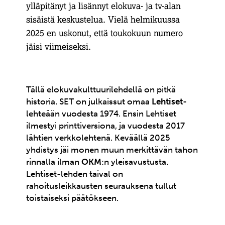
ylläpitänyt ja lisännyt elokuva- ja tv-alan
sisäistä keskustelua. Vielä helmikuussa
2025 en uskonut, että toukokuun numero
jäisi viimeiseksi.
Tällä elokuvakulttuurilehdellä on pitkä
historia. SET on julkaissut omaa
Lehtiset
-
lehteään vuodesta 1974.
E
nsin Lehtiset
ilmestyi printtiversiona, ja vuodesta 2017
lähtien verkkolehtenä. Keväällä 2025
yhdistys jäi monen muun merkittävän tahon
rinnalla ilman
OKM
:n yleisavustusta.
Lehtiset-lehden taival on
rahoitusleikkausten seurauksena tullut
toistaiseksi päätökseen.