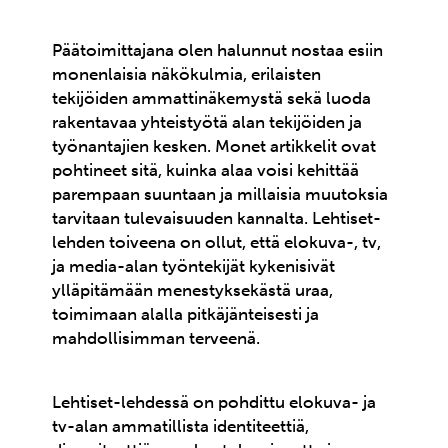
Päätoimittajana olen halunnut nostaa esiin
monenlaisia näkökulmia, erilaisten
tekijöiden ammattinäkemystä sekä luoda
rakentavaa yhteistyötä alan tekijöiden ja
työnantajien kesken. Monet artikkelit ovat
pohtineet sitä, kuinka alaa voisi kehittää
parempaan suuntaan ja millaisia muutoksia
tarvitaan tulevaisuuden kannalta. Lehtiset-
lehden toiveena on ollut, että elokuva-, tv,
ja media-alan työntekijät kykenisivät
ylläpitämään menestyksekästä uraa,
toimimaan alalla pitkäjänteisesti ja
mahdollisimman terveenä.
Lehtiset-lehdessä on pohdittu elokuva- ja
tv-alan ammatillista identiteettiä,