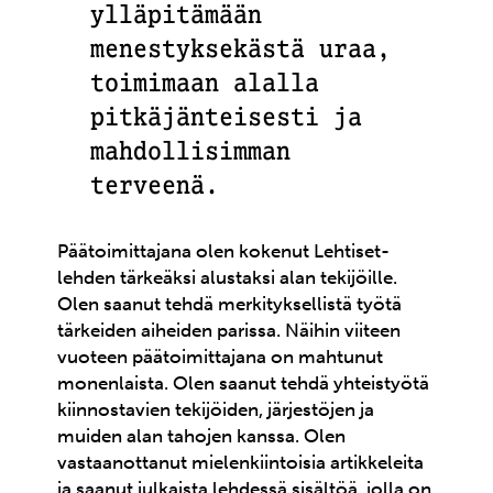
ylläpitämään
menestyksekästä uraa,
toimimaan alalla
pitkäjänteisesti ja
mahdollisimman
terveenä.
Päätoimittajana olen kokenut Lehtiset-
lehden tärkeäksi alustaksi alan tekijöille.
Olen saanut tehdä merkityksellistä työtä
tärkeiden aiheiden parissa. Näihin viiteen
vuoteen päätoimittajana on mahtunut
monenlaista. Olen saanut tehdä yhteistyötä
kiinnostavien tekijöiden, järjestöjen ja
muiden alan tahojen kanssa. Olen
vastaanottanut mielenkiintoisia artikkeleita
ja saanut julkaista lehdessä sisältöä, jolla on