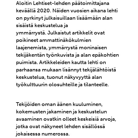
Aloitin Lehtiset-lehden päätoimittajana
keväällä 2020. Näiden vuosien aikana lehti
on pyrkinyt julkaisuillaan lisäämään alan
sisäistä keskustelua ja
ymmärrystä. Julkaistut artikkelit ovat
poikineet ammattinäkökulmien
laajenemista, ymmärrystä moninaisen
tekijäkentän työnkuvista ja alan epäkohtien
puimista. Artikkeleiden kautta lehti on
parhaansa mukaan lisännyt tekijälähtöistä
keskustelua, tuonut näkyvyyttä alan
työkulttuurin olosuhteille ja tilanteelle.
Tekijöiden oman äänen kuuluminen,
kokemusten jakaminen ja keskustelun
avaaminen ovatkin olleet keskeisiä arvoja,
jotka ovat näkyneet lehden sisällössä
jokaisessa numerossa.