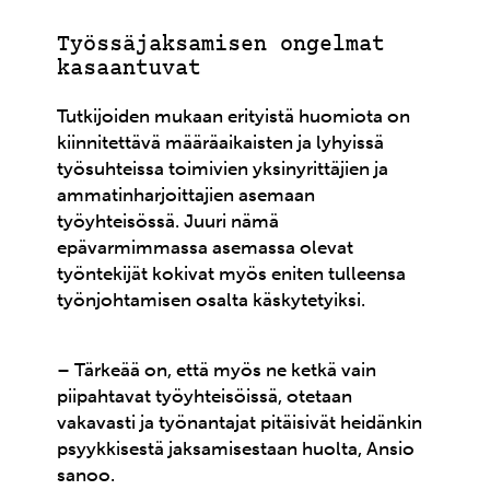
Työssäjaksamisen ongelmat
kasaantuvat
Tutkijoiden mukaan erityistä huomiota on
kiinnitettävä määräaikaisten ja lyhyissä
työsuhteissa toimivien yksinyrittäjien ja
ammatinharjoittajien asemaan
työyhteisössä. Juuri nämä
epävarmimmassa asemassa olevat
työntekijät kokivat myös eniten tulleensa
työnjohtamisen osalta käskytetyiksi.
– Tärkeää on, että myös ne ketkä vain
piipahtavat työyhteisöissä, otetaan
vakavasti ja työnantajat pitäisivät heidänkin
psyykkisestä jaksamisestaan huolta, Ansio
sanoo.