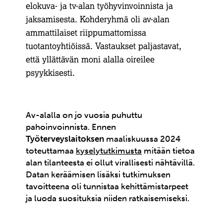
elokuva- ja tv-alan työhyvinvoinnista ja
jaksamisesta. Kohderyhmä oli av-alan
ammattilaiset riippumattomissa
tuotantoyhtiöissä. Vastaukset paljastavat,
että yllättävän moni alalla oireilee
psyykkisesti.
Av-alalla on jo vuosia puhuttu
pahoinvoinnista. Ennen
Työterveyslaitoksen
maaliskuussa 2024
toteuttamaa
kyselytutkimusta
mitään tietoa
alan tilanteesta ei ollut virallisesti nähtävillä.
Datan keräämisen lisäksi tutkimuksen
tavoitteena oli tunnistaa kehittämistarpeet
ja luoda suosituksia niiden ratkaisemiseksi.