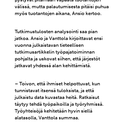
välissä, mutta palautumisesta pitäisi puhua
myös tuotantojen aikana, Ansio kertoo.
Tutkimustulosten analysointi saa pian
jatkoa. Ansio ja Vanttola kirjoittavat ensi
vuonna julkaistavan tieteellisen
tutkimusartikkelin työpajatoiminnan
pohjalta ja uskovat siihen, että järjestöt
jatkavat yhdessä alan kehittämistä.
– Toivon, että
ihmiset helpottuvat, kun
tunnistavat itsensä tuloksista, ja että
julkaistu data kuvastaa heitä
. Ratkaisut
täytyy tehdä työpaikoilla ja työryhmissä.
Työyhteisöjä kehitetään hyvin siellä
alatasolla, Vanttola summaa.