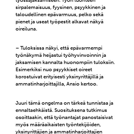
työssäjaksamiseen. Työn luonteen
sirpalemaisuus, fyysinen, psyykkinen ja
taloudellinen epävarmuus, pelko sekä
pienet ja useat työpestit alkavat näkyä
oireiluna.
– Tuloksissa näkyi, että epävarmempi
työnäkymä heijastui työhyvinvoinnin ja
jaksamisen kannalta huonompiin tuloksiin.
Esimerkiksi nuo psyykkiset oireet
korostuivat erityisesti yksinyrittäjillä ja
ammatinharjoittajilla, Ansio kertoo.
Juuri tämä ongelma on tärkeä tunnistaa ja
ennaltaehkäistä. Suosituksena tutkimus
osoittaakin, että työnantajat panostaisivat
myös määräaikaisten työntekijöiden,
yksinyrittäjien ja ammatinharjoittajien