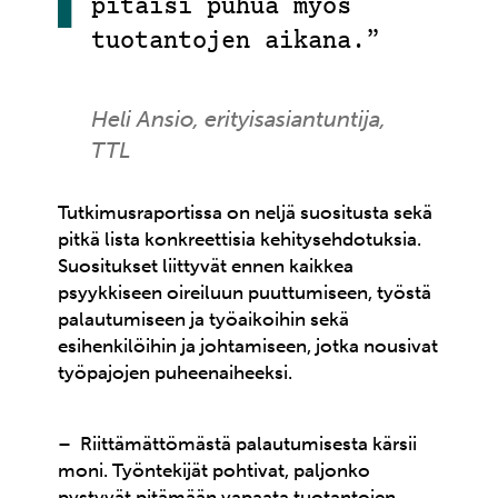
pitäisi puhua myös
tuotantojen aikana.”
Heli Ansio, erityisasiantuntija,
TTL
Tutkimusraportissa on neljä suositusta sekä
pitkä lista konkreettisia kehitysehdotuksia.
Suositukset liittyvät ennen kaikkea
psyykkiseen oireiluun puuttumiseen, työstä
palautumiseen ja työaikoihin sekä
esihenkilöihin ja johtamiseen, jotka nousivat
työpajojen puheenaiheeksi.
– Riittämättömästä palautumisesta kärsii
moni. Työntekijät
pohtivat, paljonko
pystyvät pitämään
vapaata tuotantojen