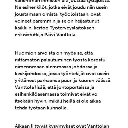
vähemmän ihmisten piti joustaa työajoista.
Ne esihenkilöt, jotka eivät joudu niin usein
joustamaan omista työoloistaan, ovat
voineet paremmin ja se on heijastunut
kaikkiin, kertoo Työterveyslaitoksen
erikoistutkija
Päivi Vanttola
.
Huomion arvoista on myös se, että
riittämätön palautuminen työstä korostui
nimenomaan alemmassa johdossa ja
keskijohdossa, jossa työntekijät ovat usein
yrittäneet parhaansa puun ja kuoren välissä.
Vanttola lisää, että johtoportaissa ja
esihenkilöasemassa toimivat eivät voi
itsekään hyvin, mikäli heillä ei ole aikaa
tehdä työtään kunnolla.
Aikaan liittyvät kysymykset ovat Vanttolan