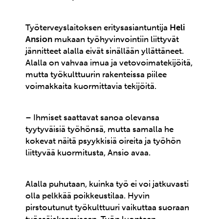
Työterveyslaitoksen eritysasiantuntija
Heli
Ansion
mukaan työhyvinvointiin liittyvät
jännitteet alalla eivät sinällään yllättäneet.
Alalla on vahvaa imua ja vetovoimatekijöitä,
mutta työkulttuurin rakenteissa piilee
voimakkaita kuormittavia tekijöitä.
– Ihmiset saattavat sanoa olevansa
tyytyväisiä työhönsä, mutta samalla he
kokevat näitä psyykkisiä oireita ja työhön
liittyvää kuormitusta, Ansio avaa.
Alalla puhutaan, kuinka työ ei voi jatkuvasti
olla pelkkää poikkeustilaa. Hyvin
pirstoutunut työkulttuuri vaikuttaa suoraan