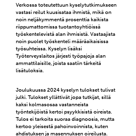
Verkossa toteutettuun kyselytutkimukseen
vastasi reilut kuusisataa ihmistä, mikä on
noin neljäkymmentä prosenttia kaikista
riippumattomissa tuotantoyhtiöissä
työskentelevistä alan ihmisistä. Vastaajista
noin puolet työskenteli määräaikaisissa
työsuhteissa. Kyselyn lisäksi
Työterveyslaitos järjesti työpajoja alan
ammattilaisille, joista saatiin tärkeitä
lisätuloksia.
Joulukuussa 2024 kyselyn tulokset tulivat
julki. Tulokset yllättivät jopa tutkijat, sillä
kaksi kolmasosaa vastanneista
työntekijöistä kertoi psyykkisistä oireista.
Tulos ei tarkoita suoraa diagnoosia, mutta
kertoo yleisestä pahoinvoinnista, kuten
ahdistuksen ja masennuksen oireilusta.