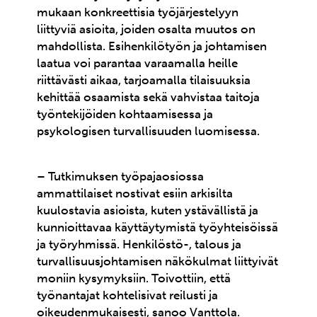
mukaan konkreettisia työjärjestelyyn
liittyviä asioita, joiden osalta muutos on
mahdollista. Esihenkilötyön ja johtamisen
laatua voi parantaa varaamalla heille
riittävästi aikaa, tarjoamalla tilaisuuksia
kehittää osaamista sekä vahvistaa taitoja
työntekijöiden kohtaamisessa ja
psykologisen turvallisuuden luomisessa.
– Tutkimuksen työpajaosiossa
ammattilaiset nostivat esiin arkisilta
kuulostavia asioista, kuten ystävällistä ja
kunnioittavaa käyttäytymistä työyhteisöissä
ja työryhmissä. Henkilöstö-, talous ja
turvallisuusjohtamisen näkökulmat liittyivät
moniin kysymyksiin. Toivottiin, että
työnantajat kohtelisivat reilusti ja
oikeudenmukaisesti, sanoo Vanttola.