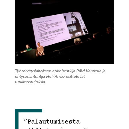
Työterveyslaitoksen erikoistutkija Päivi Vanttola ja
eritysasiantuntija Heli Ansio esittelevät
tutkimustuloksia.
”Palautumisesta