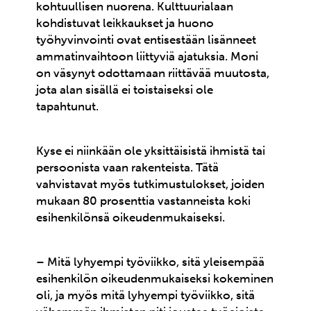
kohtuullisen nuorena. Kulttuurialaan
kohdistuvat leikkaukset ja huono
työhyvinvointi ovat entisestään lisänneet
ammatinvaihtoon liittyviä ajatuksia. Moni
on väsynyt odottamaan riittävää muutosta,
jota alan sisällä ei toistaiseksi ole
tapahtunut.
Kyse ei niinkään ole yksittäisistä ihmistä tai
persoonista vaan rakenteista. Tätä
vahvistavat myös tutkimustulokset, joiden
mukaan 80 prosenttia vastanneista koki
esihenkilönsä oikeudenmukaiseksi.
–
Mitä lyhyempi työviikko, sitä yleisempää
esihenkilön oikeudenmukaiseksi kokeminen
oli, ja myös mitä lyhyempi työviikko, sitä