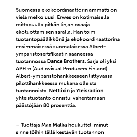
Suomessa ekokoordinaattorin ammatti on
vielä melko uusi. Erwes on kotimaisella
mittapuulla pitkän linjan osaaja
ekotuottamisen saralla. Hän toimi
tuotantopäällikkönä ja ekokoordinaattorina
ensimmäisessä suomalaisessa Albert-
ympäristösertifikaatin saaneessa
tuotannossa
Dance Brothers
. Sarja oli yksi
APFI
:n (Audiovisual Producers Finland)
Albert-ympäristöhankkeeseen liittyvässä
pilottihankkeessa mukana olleista
tuotannoista.
Netflixin
ja
Yleisradion
yhteistuotanto onnistui vähentämään
päästöjään 80 prosenttia.
– Tuottaja
Max Malka
houkutteli minut
sinne töihin tällä kestävän tuotannon