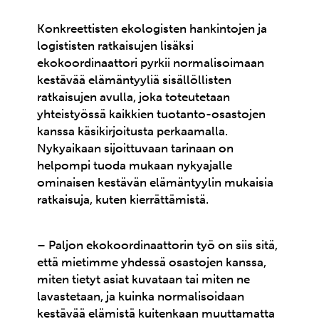
Konkreettisten ekologisten hankintojen ja
logististen ratkaisujen lisäksi
ekokoordinaattori pyrkii normalisoimaan
kestävää elämäntyyliä sisällöllisten
ratkaisujen avulla, joka toteutetaan
yhteistyössä kaikkien tuotanto-osastojen
kanssa käsikirjoitusta perkaamalla.
Nykyaikaan sijoittuvaan tarinaan on
helpompi tuoda mukaan nykyajalle
ominaisen kestävän elämäntyylin mukaisia
ratkaisuja, kuten kierrättämistä.
– Paljon ekokoordinaattorin työ on siis sitä,
että mietimme yhdessä osastojen kanssa,
miten tietyt asiat kuvataan tai miten ne
lavastetaan, ja kuinka normalisoidaan
kestävää elämistä kuitenkaan muuttamatta