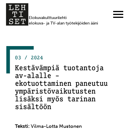
Elokuvakulttuurilehti
elokuva- ja TV-alan työtekijöiden ääni
03 / 2024
Kestävämpiä tuotantoja
av-alalle –
ekotuottaminen paneutuu
ympäristövaikutusten
lisäksi myös tarinan
sisältöön
Teksti:
Vilma-Lotta Mustonen