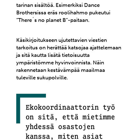
tarinan sisältöä. Esimerkiksi Dance
Brothersissa eräs roolihahmo pukeutui
”There´s no planet B”-paitaan.
Käsikirjoitukseen ujutettavien viestien
tarkoitus on herättää katsojaa ajattelemaan
ja sitä kautta lisätä tietoisuutta
ympäristömme hyvinvoinnista. Näin
rakennetaan kestävämpää maailmaa
tuleville sukupolville.
Ekokoordinaattorin työ
on sitä, että mietimme
yhdessä osastojen
kanssa, miten asiat