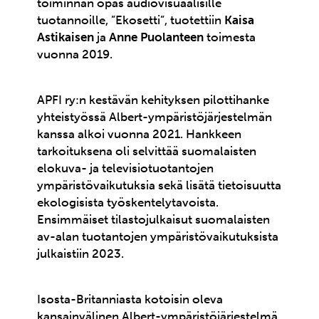
toiminnan opas audiovisuaalisille
tuotannoille, ”Ekosetti”, tuotettiin
Kaisa
Astikaisen
ja
Anne Puolanteen
toimesta
vuonna 2019.
APFI ry:n kestävän kehityksen pilottihanke
yhteistyössä Albert-ympäristöjärjestelmän
kanssa alkoi vuonna 2021. Hankkeen
tarkoituksena oli selvittää suomalaisten
elokuva- ja televisiotuotantojen
ympäristövaikutuksia sekä lisätä tietoisuutta
ekologisista työskentelytavoista.
Ensimmäiset tilastojulkaisut suomalaisten
av-alan tuotantojen ympäristövaikutuksista
julkaistiin 2023.
Isosta-Britanniasta kotoisin oleva
kansainvälinen
Albert-ympäristöjärjestelmä