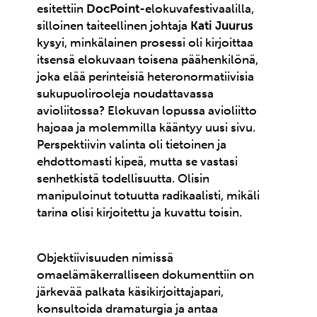
esitettiin
DocPoint
-elokuvafestivaalilla,
silloinen taiteellinen johtaja
Kati Juurus
kysyi, minkälainen prosessi oli kirjoittaa
itsensä elokuvaan toisena päähenkilönä,
joka elää perinteisiä heteronormatiivisia
sukupuolirooleja noudattavassa
avioliitossa? Elokuvan lopussa avioliitto
hajoaa ja molemmilla kääntyy uusi sivu.
Perspektiivin valinta oli tietoinen ja
ehdottomasti kipeä, mutta se vastasi
senhetkistä todellisuutta. Olisin
manipuloinut totuutta radikaalisti, mikäli
tarina olisi kirjoitettu ja kuvattu toisin.
Objektiivisuuden nimissä
omaelämäkerralliseen dokumenttiin on
järkevää palkata käsikirjoittajapari,
konsultoida dramaturgia ja antaa