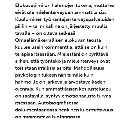
Elokuvatiimi on hahmojen tukena, mutta he
eivät ole mielenterveyden ammattilaisia.
Kuuluminen työnantajan terveyspalveluiden
piiriin – tai mikäli ne on järjestetty muulla
tavalla – on oltava selkeää.
Omaelämäkerrallisen elokuvan teosta
kuulee usein kommenttia, että se on kuin
terapiaa itsessään. Mielestäni on pyrittävä
siihen, että työnteko ja mielenterveys ovat
toisistaan irrallisia asioita. Mahdollisuus
psykologin tukeen niin tiimille kuin
hahmoille on järkevä ja arvostava käden
ojennus. Kun ammattilaisen keskusteluapu
on saatavilla, syntyy emotionaalista turvaa
itsessään. Autobiografisessa
dokumentaariossa henkinen kuormittavuus
on minimoitava tuotannossa.