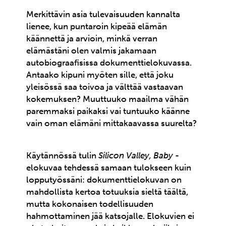
Merkittävin asia tulevaisuuden kannalta
lienee, kun puntaroin kipeää elämän
käännettä ja arvioin, minkä verran
elämästäni olen valmis jakamaan
autobiograafisissa dokumenttielokuvassa.
Antaako kipuni myöten sille, että joku
yleisössä saa toivoa ja välttää vastaavan
kokemuksen? Muuttuuko maailma vähän
paremmaksi paikaksi vai tuntuuko käänne
vain oman elämäni mittakaavassa suurelta?
Käytännössä tulin
Silicon Valley, Baby
-
elokuvaa tehdessä samaan tulokseen kuin
lopputyössäni: dokumenttielokuvan on
mahdollista kertoa totuuksia sieltä täältä,
mutta kokonaisen todellisuuden
hahmottaminen jää katsojalle. Elokuvien ei