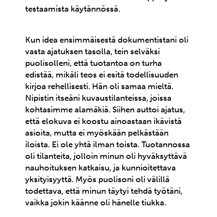
testaamista käytännössä.
Kun idea ensimmäisestä dokumentistani oli
vasta ajatuksen tasolla, tein selväksi
puolisolleni, että tuotantoa on turha
edistää, mikäli teos ei esitä todellisuuden
kirjoa rehellisesti. Hän oli samaa mieltä.
Nipistin itseäni kuvaustilanteissa, joissa
kohtasimme alamäkiä. Siihen auttoi ajatus,
että elokuva ei koostu ainoastaan ikävistä
asioita, mutta ei myöskään pelkästään
iloista. Ei ole yhtä ilman toista. Tuotannossa
oli tilanteita, jolloin minun oli hyväksyttävä
nauhoituksen katkaisu, ja kunnioitettava
yksityisyyttä. Myös puolisoni oli välillä
todettava, että minun täytyi tehdä työtäni,
vaikka jokin käänne oli hänelle tiukka.