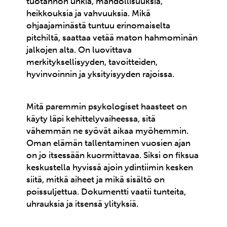
tuotannon uhkia, mahdollisuuksia,
heikkouksia ja vahvuuksia. Mikä
ohjaajaminästä tuntuu erinomaiselta
pitchiltä, saattaa vetää maton hahmominän
jalkojen alta. On luovittava
merkityksellisyyden, tavoitteiden,
hyvinvoinnin ja yksityisyyden rajoissa.
Mitä paremmin psykologiset haasteet on
käyty läpi kehittelyvaiheessa, sitä
vähemmän ne syövät aikaa myöhemmin.
Oman elämän tallentaminen vuosien ajan
on jo itsessään kuormittavaa. Siksi on fiksua
keskustella hyvissä ajoin ydintiimin kesken
siitä, mitkä aiheet ja mikä sisältö on
poissuljettua. Dokumentti vaatii tunteita,
uhrauksia ja itsensä ylityksiä.