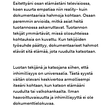
Esitettyäni osan elämästäni televisiossa,
koen suurta empatiaa niin reality- kuin
dokumentaarisia hahmoja kohtaan. Osaan
paremmin arvioida, mitkä asiat heitä
tuotannossa askarruttavat. Tuotannon
tekijät ymmärtävät, missä olosuhteissa
kohtauksia on kuvattu. Kun tekijöiden
työsuhde päättyy, dokumentaariset hahmot
elävät sitä elämää, jota ruudulta katsotaan.
Luotan tekijänä ja katsojana siihen, että
inhimillisyys on universaalia. Tästä syystä
väitän olevani keskivertoa armollisempi
itseäni kohtaan, kun katson elämääni
ruudulta tai valkokankaalta. Ilman
haavoittuvaisuutta ja inhimillisyyttä ei ole
dokumenttielokuvaa.