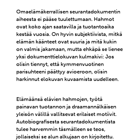
Omaelämäkerrallisen seurantadokumentin
aiheesta ei pääse tuulettumaan. Hahmot
ovat koko ajan saatavilla ja tuotantoaika
kestää vuosia. On hyvin subjektiivista, mitkä
elämän käänteet ovat suuria ja mitä kukin
on valmis jakamaan, mutta ehkäpä se lienee
yksi dokumenttielokuvan kulmakivi: Jos
olisin tiennyt, että kymmenvuotinen
parisuhteeni päättyy avioeroon, olisin
harkinnut elokuvan kuvaamista uudelleen.
Elämäänsä elävien hahmojen, työtä
painavan tuotannon ja draamannälkäisen
yleisön välillä vallitsevat erilaiset motiivit.
Autobiografisesta seurantadokumentista
tulee harvemmin täsmälleen se teos,
jollaiseksi se alun alkujaan on kirjoitettu.