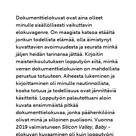
Dokumenttielokuvat ovat aina olleet
minulle sisällöllisesti vaikuttavin
elokuvagenre. On maagista katsoa etäältä
jonkun todellista elämää, olla äimistynyt
kuvattavien avoimuudesta ja seurata minkä
jäljen heidän tarinansa jättää. Kirjoitin
maisterikoulutuksen lopputyön siitä, minkä
verran dokumenttielokuvien on mahdollista
perustua totuuteen. Aiheesta lukeminen ja
kirjoittaminen oli minulle nautinnollista,
koska totuus ja todellisuus ovat jännittäviä
käsitteitä. Lopputyön palautettuani aloin
kuvata ensimmäistä pitkää
dokumenttielokuvaa, jonka päähenkilöinä
olivat minä ja silloinen puolisoni. Vuonna
2019 valmistuneen
Silicon Valley, Baby
-
elokuvan kuvaaminen oli kuin lopputyöni