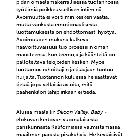
pidän omaelämäkerrallisessa tuotannossa
työtiimiä poikkeuksellisen intiiminä.
Avoimuutta ei voi tiimin kesken vaatia,
mutta vankasta emotionaalisesta
luottamuksesta on ehdottomasti hyötyä.
Avoimuuden mukana kulkeva
haavoittuvaisuus tuo prosessiin oman
mausteensa, kun teemoja ja käänteitä on
palloteltava tekijöiden kesken. Myös
luottamus rahoittajiin ja tilaajaan tuntuu
hurjalta. Tuotannon kuluessa he saattavat
tietää jopa sellaisia asioita, mitä
päähenkilön lähipiirikään ei tiedä.
Alussa maalailin
Silicon Valley, Baby
-
elokuvan kertovan suomalaisesta
pariskunnasta Kaliforniassa valmistamassa
maailman parasta pikakahvia. He kestäisivät