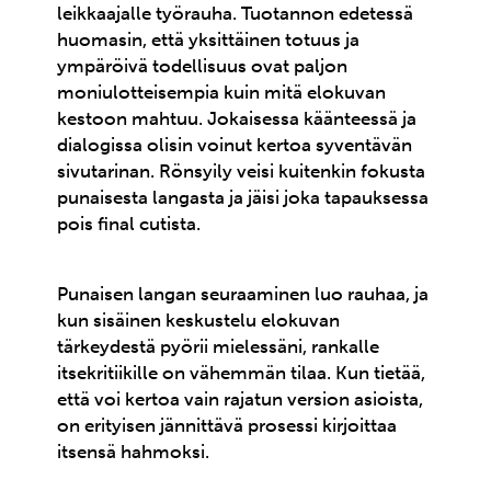
leikkaajalle työrauha. Tuotannon edetessä
huomasin, että yksittäinen totuus ja
ympäröivä todellisuus ovat paljon
moniulotteisempia kuin mitä elokuvan
kestoon mahtuu. Jokaisessa käänteessä ja
dialogissa olisin voinut kertoa syventävän
sivutarinan. Rönsyily veisi kuitenkin fokusta
punaisesta langasta ja jäisi joka tapauksessa
pois final cutista.
Punaisen langan seuraaminen luo rauhaa, ja
kun sisäinen keskustelu elokuvan
tärkeydestä pyörii mielessäni, rankalle
itsekritiikille on vähemmän tilaa. Kun tietää,
että voi kertoa vain rajatun version asioista,
on erityisen jännittävä prosessi kirjoittaa
itsensä hahmoksi.