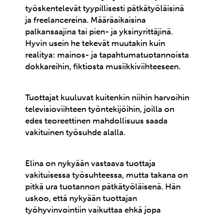
työskentelevät tyypillisesti pätkätyöläisinä
ja freelancereina. Määräaikaisina
palkansaajina tai pien- ja yksinyrittäjinä.
Hyvin usein he tekevät muutakin kuin
realitya: mainos- ja tapahtumatuotannoista
dokkareihin, fiktiosta musiikkiviihteeseen.
Tuottajat kuuluvat kuitenkin niihin harvoihin
televisioviihteen työntekijöihin, joilla on
edes teoreettinen mahdollisuus saada
vakituinen työsuhde alalla.
Elina on nykyään vastaava tuottaja
vakituisessa työsuhteessa, mutta takana on
pitkä ura tuotannon pätkätyöläisenä. Hän
uskoo, että nykyään tuottajan
työhyvinvointiin vaikuttaa ehkä jopa