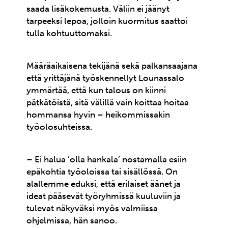
saada lisäkokemusta. Väliin ei jäänyt
tarpeeksi lepoa, jolloin kuormitus saattoi
tulla kohtuuttomaksi.
Määräaikaisena tekijänä sekä palkansaajana
että yrittäjänä työskennellyt Lounassalo
ymmärtää, että kun talous on kiinni
pätkätöistä, sitä välillä vain koittaa hoitaa
hommansa hyvin – heikommissakin
työolosuhteissa.
– Ei halua ’olla hankala’ nostamalla esiin
epäkohtia työoloissa tai sisällössä. On
alallemme eduksi, että erilaiset äänet ja
ideat pääsevät työryhmissä kuuluviin ja
tulevat näkyväksi myös valmiissa
ohjelmissa, hän sanoo.