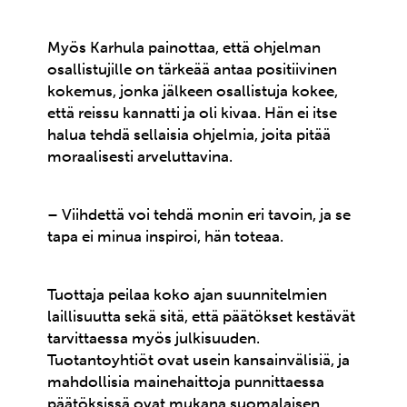
Myös Karhula painottaa, että ohjelman
osallistujille on tärkeää antaa positiivinen
kokemus, jonka jälkeen osallistuja kokee,
että reissu kannatti ja oli kivaa. Hän ei itse
halua tehdä sellaisia ohjelmia, joita pitää
moraalisesti arveluttavina.
– Viihdettä voi tehdä monin eri tavoin, ja se
tapa ei minua inspiroi, hän toteaa.
Tuottaja peilaa koko ajan suunnitelmien
laillisuutta sekä sitä, että päätökset kestävät
tarvittaessa myös julkisuuden.
Tuotantoyhtiöt ovat usein kansainvälisiä, ja
mahdollisia mainehaittoja punnittaessa
päätöksissä ovat mukana suomalaisen