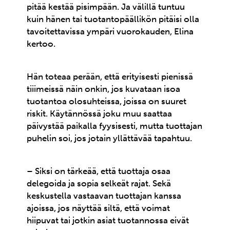
pitää kestää pisimpään. Ja välillä tuntuu
kuin hänen tai tuotantopäällikön pitäisi olla
tavoitettavissa ympäri vuorokauden, Elina
kertoo.
Hän toteaa perään, että erityisesti pienissä
tiiimeissä näin onkin, jos kuvataan isoa
tuotantoa olosuhteissa, joissa on suuret
riskit. Käytännössä joku muu saattaa
päivystää paikalla fyysisesti, mutta tuottajan
puhelin soi, jos jotain yllättävää tapahtuu.
– Siksi on tärkeää, että tuottaja osaa
delegoida ja sopia selkeät rajat. Sekä
keskustella vastaavan tuottajan kanssa
ajoissa, jos näyttää siltä, että voimat
hiipuvat tai jotkin asiat tuotannossa eivät