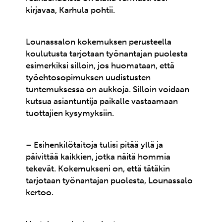
kirjavaa, Karhula pohtii.
Lounassalon kokemuksen perusteella
koulutusta tarjotaan työnantajan puolesta
esimerkiksi silloin, jos huomataan, että
työehtosopimuksen uudistusten
tuntemuksessa on aukkoja. Silloin voidaan
kutsua asiantuntija paikalle vastaamaan
tuottajien kysymyksiin.
– Esihenkilötaitoja tulisi pitää yllä ja
päivittää kaikkien, jotka näitä hommia
tekevät. Kokemukseni on, että tätäkin
tarjotaan työnantajan puolesta, Lounassalo
kertoo.