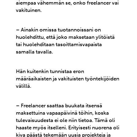
aiempaa vähemmän se, onko freelancer vai
vakituinen.
– Ainakin omissa tuotannoissani on
huolehdittu, että joko maksetaan ylitöistä
tai huolehditaan tasoittamisvapaista
samalla tavalla.
Hän kuitenkin tunnistaa eron
määräaikaisten ja vakituisten työntekijöiden
välillä.
– Freelancer saattaa buukata itsensä
maksettuina vapaapäivinä töihin, koska
tulevaisuudesta ei ole niin tietoa. Tämä oli
haaste myös itselleni. Erityisesti nuorena oli
kiva päästä tekemään uusia projekteja ja