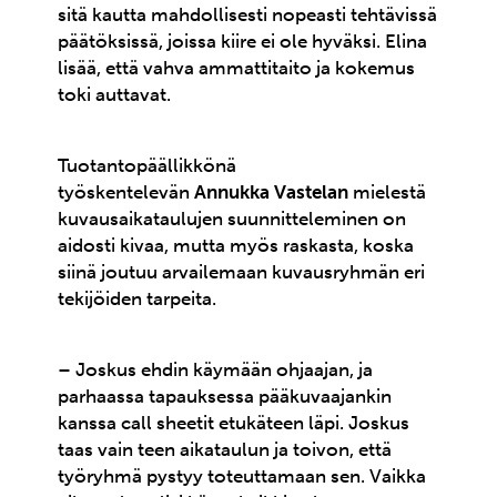
sitä kautta mahdollisesti nopeasti tehtävissä
päätöksissä, joissa kiire ei ole hyväksi. Elina
lisää, että vahva ammattitaito ja kokemus
toki auttavat.
Tuotantopäällikkönä
työskentelevän
Annukka Vastelan
mielestä
kuvausaikataulujen suunnitteleminen on
aidosti kivaa, mutta myös raskasta, koska
siinä joutuu arvailemaan kuvausryhmän eri
tekijöiden tarpeita.
– Joskus ehdin käymään ohjaajan, ja
parhaassa tapauksessa pääkuvaajankin
kanssa call sheetit etukäteen läpi. Joskus
taas vain teen aikataulun ja toivon, että
työryhmä pystyy toteuttamaan sen. Vaikka