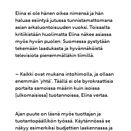
Elina ei ole hänen oikea nimensä ja hän
haluaa esiintyä jutussa tunnistamattomana
asian arkaluontoisuuden vuoksi. Toisaalta
kritiikistään huolimatta Elina näkee asiassa
myös hyvän puolen: Suomessa pystytään
tekemään laadukasta ja hyvännäköistä
televisiota pienemmälläkin tiimillä.
– Kaikki ovat mukana intohimolla, ja ollaan
enemmän ’yhtä’. Täällä ei ole byrokraattisia
portaita samoissa määrin kuin isoissa
[ulkomaisissa] tuotannoissa, Elina vertaa.
Ajan puute on läsnä myös tuottajan ja
tuotantopäällikön työssä. Käytännössä se
näkyy esimerkiksi budjettien laskennassa ja