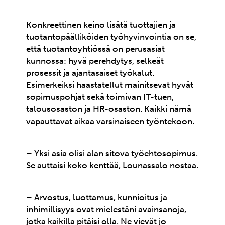
Konkreettinen keino lisätä tuottajien ja
tuotantopäälliköiden työhyvinvointia on se,
että tuotantoyhtiössä on perusasiat
kunnossa: hyvä perehdytys, selkeät
prosessit ja ajantasaiset työkalut.
Esimerkeiksi haastatellut mainitsevat hyvät
sopimuspohjat sekä toimivan IT-tuen,
talousosaston ja HR-osaston. Kaikki nämä
vapauttavat aikaa varsinaiseen työntekoon.
– Yksi asia olisi alan sitova työehtosopimus.
Se auttaisi koko kenttää, Lounassalo nostaa.
– Arvostus, luottamus, kunnioitus ja
inhimillisyys ovat mielestäni avainsanoja,
jotka kaikilla pitäisi olla. Ne vievät jo