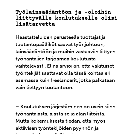
Työlainsäädäntöön ja -oloihin
liittyvälle koulutukselle olisi
lisätarvetta
Haastatteluiden perusteella tuottajat ja
tuotantopäälliköt saavat työnjohtoon,
lainsäädäntöön ja muihin vastaaviin liittyen
työnantajien tarjoamaa koulutusta
vaihtelevasti. Elina arvioikin, että vakituiset
työntekijät saattavat olla tässä kohtaa eri
asemassa kuin freelancerit, jotka palkataan
vain tiettyyn tuotantoon.
– Koulutuksen järjestäminen on usein kiinni
työnantajasta, ajasta sekä alan liitoista.
Mutta kokemuksesta tiedän, että myös
aktiivisen työntekijöiden pyynnön ja