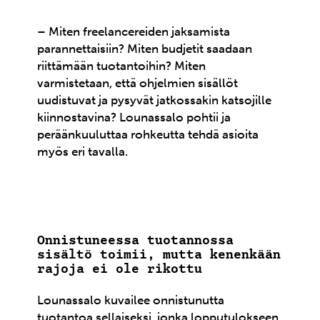
– Miten freelancereiden jaksamista
parannettaisiin? Miten budjetit saadaan
riittämään tuotantoihin? Miten
varmistetaan, että ohjelmien sisällöt
uudistuvat ja pysyvät jatkossakin katsojille
kiinnostavina? Lounassalo pohtii ja
peräänkuuluttaa rohkeutta tehdä asioita
myös eri tavalla.
Onnistuneessa tuotannossa
sisältö toimii, mutta kenenkään
rajoja ei ole rikottu
Lounassalo kuvailee onnistunutta
tuotantoa sellaiseksi, jonka lopputulokseen