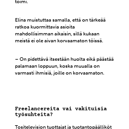
toimi.
Elina muistuttaa samalla, että on tärkeää
ratkoa kuormittavia asioita
mahdollisimman aikaisin, sillä kukaan
meistä ei ole aivan korvaamaton töissä.
– On pidettävä itsestään huolta eikä päästää
palamaan loppuun, koska muualla on
varmasti ihmisiä, joille on korvaamaton.
Freelancereita vai vakituisia
työsuhteita?
Tositelevision tuottajat ja tuotantopäälliköt