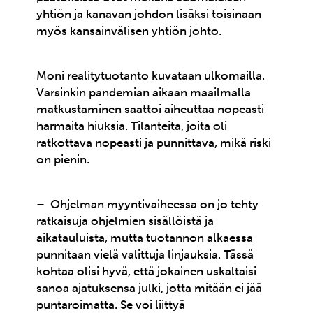
yhtiön ja kanavan johdon lisäksi toisinaan
myös kansainvälisen yhtiön johto.
Moni realitytuotanto kuvataan ulkomailla.
Varsinkin pandemian aikaan maailmalla
matkustaminen saattoi aiheuttaa nopeasti
harmaita hiuksia. Tilanteita, joita oli
ratkottava nopeasti ja punnittava, mikä riski
on pienin.
– Ohjelman myyntivaiheessa on jo tehty
ratkaisuja ohjelmien sisällöistä ja
aikatauluista, mutta tuotannon alkaessa
punnitaan vielä valittuja linjauksia. Tässä
kohtaa olisi hyvä, että jokainen uskaltaisi
sanoa ajatuksensa julki, jotta mitään ei jää
puntaroimatta. Se voi liittyä