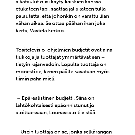
aikataulut olisi käyty kaikkien kanssa
etukäteen läpi, saattaa jälkikäteen tulla
palautetta, että johonkin on varattu liian
vähän aikaa. Se ottaa päähän ihan joka
kerta, Vastela kertoo.
Tositelevisio-ohjelmien budjetit ovat aina
tiukkoja ja tuottajat ymmärtävät sen –
tietyin rajanvedoin. Lopulta tuottaja on
monesti se, kenen päälle kasataan myös
tiimin paha mieli.
– Epärealistinen budjetti. Siinä on
lähtökohtaisesti epäonnistunut jo
aloittaessaan, Lounassalo tiivistää.
– Usein tuottaja on se, jonka selkärangan