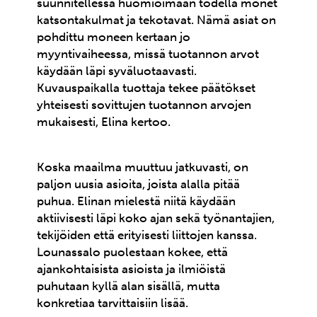
suunnitellessa huomioimaan todella monet
katsontakulmat ja tekotavat. Nämä asiat on
pohdittu moneen kertaan jo
myyntivaiheessa, missä tuotannon arvot
käydään läpi syväluotaavasti.
Kuvauspaikalla tuottaja tekee päätökset
yhteisesti sovittujen tuotannon arvojen
mukaisesti, Elina kertoo.
Koska maailma muuttuu jatkuvasti, on
paljon uusia asioita, joista alalla pitää
puhua. Elinan mielestä niitä käydään
aktiivisesti läpi koko ajan sekä työnantajien,
tekijöiden että erityisesti liittojen kanssa.
Lounassalo puolestaan kokee, että
ajankohtaisista asioista ja ilmiöistä
puhutaan kyllä alan sisällä, mutta
konkretiaa tarvittaisiin lisää.