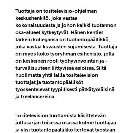
Tuottaja on tositelevisio-ohjelman
keskushenkilö, joka vastaa
kokonaisuudesta ja johon kaikki tuotannon
osa-alueet kytkeytyvät.
Hänen kenties
tärkein kollegansa on tuotantopäällikkö,
joka vastaa kuvausten sujumisesta.
Tuottaja
o
n myös koko työryhmän esihenkilö, jolla
on keskeinen rooli työhyvinvointiin ja -
turvallisuuteen liittyvissä asioissa.
Siitä
huolimatta yhtä lailla tositelevision
tuottajat ja tuotantopäälliköt
työskentelevät tyypillisesti pätkätyöläisinä
ja freelancereina.
Tositelevision tuottamista käsittelevän
juttusarjan toisessa osassa kolme tuottajaa
ja yksi tuotantopäällikkö kertovat työstään