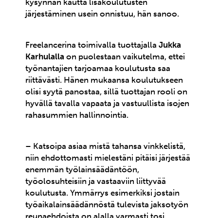
kysynnän kautta lisäkoulutusten
järjestäminen usein onnistuu, hän sanoo.
Freelancerina toimivalla tuottajalla
Jukka
Karhulalla
on puolestaan vaikutelma, ettei
työnantajien tarjoamaa koulutusta saa
riittävästi. Hänen mukaansa koulutukseen
olisi syytä panostaa, sillä tuottajan rooli on
hyvällä tavalla vapaata ja vastuullista isojen
rahasummien hallinnointia.
– Katsoipa asiaa mistä tahansa vinkkelistä,
niin ehdottomasti mielestäni pitäisi järjestää
enemmän työlainsäädäntöön,
työolosuhteisiin ja vastaaviin liittyvää
koulutusta. Ymmärrys esimerkiksi jostain
työaikalainsäädännöstä tulevista jaksotyön
reunaehdoista on alalla varmasti tosi