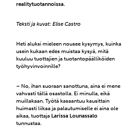
realitytuotannoissa.
Teksti ja kuvat: Elise Castro
Heti aluksi mieleen nousee kysymys, kuinka
usein kukaan edes muistaa kysyä, mitä
kuuluu tuottajien ja tuotantopäälliköiden
työhyvinvoinnille?
– No, ihan suoraan sanottuna, aina ei mene
vahvasti tällä osastolla. Ei minulla, eikä
muillakaan. Työtä kasaantuu kausittain
huimasti liikaa ja palautumiselle ei aina ole
aikaa, tuottaja
Larissa Lounassalo
tunnustaa.