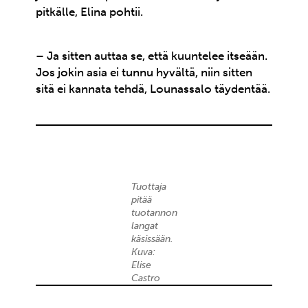
pitkälle, Elina pohtii.
– Ja sitten auttaa se, että kuuntelee itseään.
Jos jokin asia ei tunnu hyvältä, niin sitten
sitä ei kannata tehdä, Lounassalo täydentää.
Tuottaja
pitää
tuotannon
langat
käsissään.
Kuva:
Elise
Castro