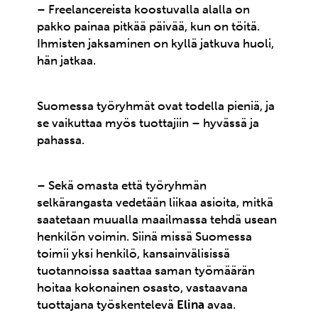
– Freelancereista koostuvalla alalla on
pakko painaa pitkää päivää, kun on töitä.
Ihmisten jaksaminen on kyllä jatkuva huoli,
hän jatkaa.
Suomessa työryhmät ovat todella pieniä, ja
se vaikuttaa myös tuottajiin – hyvässä ja
pahassa.
– Sekä omasta että työryhmän
selkärangasta vedetään liikaa asioita, mitkä
saatetaan muualla maailmassa tehdä usean
henkilön voimin. Siinä missä Suomessa
toimii yksi henkilö, kansainvälisissä
tuotannoissa saattaa saman työmäärän
hoitaa kokonainen osasto, vastaavana
tuottajana työskentelevä
Elina
avaa.