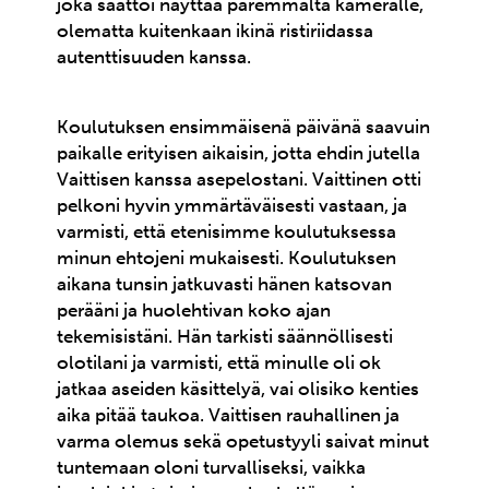
joka saattoi näyttää paremmalta kameralle,
olematta kuitenkaan ikinä ristiriidassa
autenttisuuden kanssa.
Koulutuksen ensimmäisenä päivänä saavuin
paikalle erityisen aikaisin, jotta ehdin jutella
Vaittisen kanssa asepelostani. Vaittinen otti
pelkoni hyvin ymmärtäväisesti vastaan, ja
varmisti, että etenisimme koulutuksessa
minun ehtojeni mukaisesti. Koulutuksen
aikana tunsin jatkuvasti hänen katsovan
perääni ja huolehtivan koko ajan
tekemisistäni. Hän tarkisti säännöllisesti
olotilani ja varmisti, että minulle oli ok
jatkaa aseiden käsittelyä, vai olisiko kenties
aika pitää taukoa. Vaittisen rauhallinen ja
varma olemus sekä opetustyyli saivat minut
tuntemaan oloni turvalliseksi, vaikka