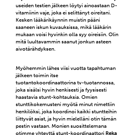
useiden testien jälkeen löytyi ainoastaan D-
vitamiinin vaje, joka ei selittänyt oireitani.
Kesken lääkärikäynnin muistin pääni
saaneen iskun kuvauksissa, mikä lääkärin
mukaan voisi hyvinkin olla syy oireisiin. Olin
mitä luultavammin saanut jonkun asteen
aivotärähdyksen.
Myöhemmin lähes viisi vuotta tapahtuman
jälkeen toimin itse
tuotantokoordinaattorina tv-tuotannossa,
joka sisälsi hyvin henkisesti ja fyysisesti
haastavia stunt-kohtauksia. Omien
stunttikokemusteni myötä minut nimettiin
henkilöksi, joka koordinoi kaikki stuntteihin
liittyvät asiat, ja hyvin mielelläni otin tämän
pestin vastaan. Monien suosittelemana
otimme yhteyttä stunt-koordinaattori
Reka