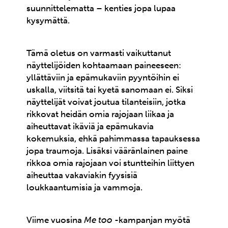
suunnittelematta – kenties jopa lupaa
kysymättä.
Tämä oletus on varmasti vaikuttanut
näyttelijöiden kohtaamaan paineeseen:
yllättäviin ja epämukaviin pyyntöihin ei
uskalla, viitsitä tai kyetä sanomaan ei. Siksi
näyttelijät voivat joutua tilanteisiin, jotka
rikkovat heidän omia rajojaan liikaa ja
aiheuttavat ikäviä ja epämukavia
kokemuksia, ehkä pahimmassa tapauksessa
jopa traumoja. Lisäksi vääränlainen paine
rikkoa omia rajojaan voi stuntteihin liittyen
aiheuttaa vakaviakin fyysisiä
loukkaantumisia ja vammoja.
Viime vuosina
Me too
-kampanjan myötä