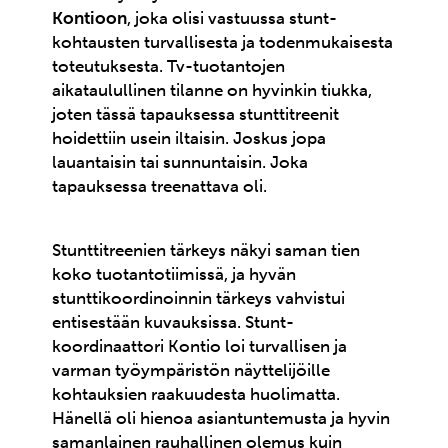
Kontioon
, joka olisi vastuussa stunt-
kohtausten turvallisesta ja todenmukaisesta
toteutuksesta. Tv-tuotantojen
aikataulullinen tilanne on hyvinkin tiukka,
joten tässä tapauksessa stunttitreenit
hoidettiin usein iltaisin. Joskus jopa
lauantaisin tai sunnuntaisin. Joka
tapauksessa treenattava oli.
Stunttitreenien tärkeys näkyi saman tien
koko tuotantotiimissä, ja hyvän
stunttikoordinoinnin tärkeys vahvistui
entisestään kuvauksissa. Stunt-
koordinaattori Kontio loi turvallisen ja
varman työympäristön näyttelijöille
kohtauksien raakuudesta huolimatta.
Hänellä oli hienoa asiantuntemusta ja hyvin
samanlainen rauhallinen olemus kuin