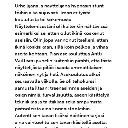
Urheilijana ja näyttelijänä hyppäsin stunt-
töihin aika sujuvasti ilman erityistä
koulutusta tai kokemusta.
Näyttelemisestäni oli kuitenkin nähtävissä
esimerkiksi se, etten ollut ikinä koskenut
aseisiin. Olin jopa vannonut itselleni, etten
ikinä koskisikaan, sillä koin pelkoa ja vihaa
aseita kohtaan. Pian asekouluttaja
Antti
Vaittisen
puhelin kuitenkin pirahti, että tästä
näyttelijästä pitäisi saada ammattilaisen
näköinen nyt ja heti. Asekoulutus alkoi
seuraavalla viikolla. Se oli tehokurssi
aamusta iltaan: treenasimme aseiden ja
osien nimiä, turvallisuutta, aseen käsittelyä,
tekniikkaa ja taktiikkaa sekä ampumista
pistooleista aina konepistooleihin.
Autenttisen tavan lisäksi Vaittinen tarjosi
aina vaihtoehtoisen tavan käsitellä asetta,