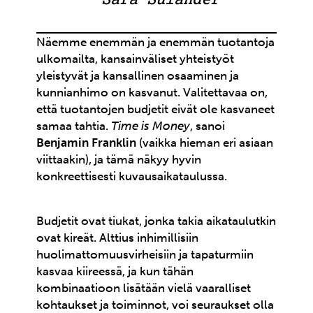
Sara Sulander
Näemme enemmän ja enemmän tuotantoja
ulkomailta, kansainväliset yhteistyöt
yleistyvät ja kansallinen osaaminen ja
kunnianhimo on kasvanut. Valitettavaa on,
että tuotantojen budjetit eivät ole kasvaneet
samaa tahtia.
Time is Money
, sanoi
Benjamin Franklin
(vaikka hieman eri asiaan
viittaakin), ja tämä näkyy hyvin
konkreettisesti kuvausaikataulussa.
Budjetit ovat tiukat, jonka takia aikataulutkin
ovat kireät. Alttius inhimillisiin
huolimattomuusvirheisiin ja tapaturmiin
kasvaa kiireessä, ja kun tähän
kombinaatioon lisätään vielä vaaralliset
kohtaukset ja toiminnot, voi seuraukset olla