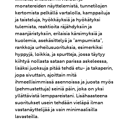
monstereiden näyttelemistä, tunnetilojen
kertomista pelkällä vartalolla, kamppailuja
ja taisteluja, hyökkäyksiä ja hyökätyksi
tulemista, reaktioita räjähdyksiin ja
maanjäristyksiin, erilaisia kärsimyksiä ja
kuolemia, asekäsittelyä ja ”ampumista”,
rankkoja urheilusuorituksia, esimerkiksi
hyppyjä, loikkia, ja spurtteja, jossa täytyy
kiihtyä nollasta sataan parissa askeleessa,
lisäksi juoksuja pitää tehdä etu- ja takaperin,
jopa sivuttain, ajoittain mitä
ihmeellisimmissä asennoissa ja juosta myös
(pehmustettuja) seiniä päin, joka on yksi
yllättävistä lemppareistani. Lisähaasteena
suoritukset usein tehdään vieläpä ilman
vastanäyttelijää ja vain minimaalisilla
lavasteilla.