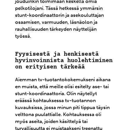
jouduinkin toimimaan keskellä omia
pelkotilojani. Tässä hetkessä ymmärsin
stunt-koordinaattorin ja asekouluttajan
osaamisen, varmuuden, läsnäolon ja
rauhallisuuden tärkeyden näyttelijän
työssä.
Fyysisestä ja henkisestä
hyvinvoinnista huolehtiminen
on erityisen tärkeää
Aiemman tv-tuotantokokemukseni aikana
en muista, että meille olisi esitelty ase- tai
stunt-koordinaattoria. Olin näytellyt
eräässä kohtauksessa tv-tuotannon
kuvauksissa, jossa minun piti tippua täysin
velttona puulattialle. Kohtauksessa oli
myös aseita, joiden käsittelyä tai
turvallisuutta ei muistaakseni treenattu