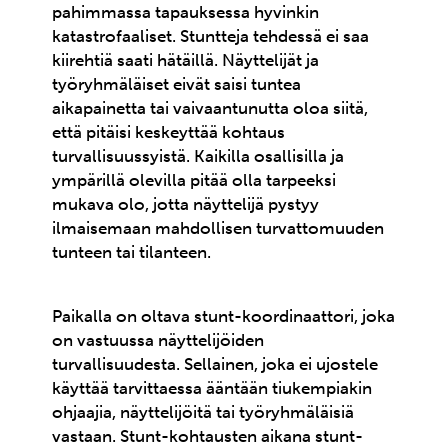
pahimmassa tapauksessa hyvinkin
katastrofaaliset. Stuntteja tehdessä ei saa
kiirehtiä saati hätäillä. Näyttelijät ja
työryhmäläiset eivät saisi tuntea
aikapainetta tai vaivaantunutta oloa siitä,
että pitäisi keskeyttää kohtaus
turvallisuussyistä. Kaikilla osallisilla ja
ympärillä olevilla pitää olla tarpeeksi
mukava olo, jotta näyttelijä pystyy
ilmaisemaan mahdollisen turvattomuuden
tunteen tai tilanteen.
Paikalla on oltava stunt-koordinaattori, joka
on vastuussa näyttelijöiden
turvallisuudesta. Sellainen, joka ei ujostele
käyttää tarvittaessa ääntään tiukempiakin
ohjaajia, näyttelijöitä tai työryhmäläisiä
vastaan. Stunt-kohtausten aikana stunt-