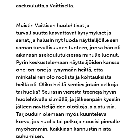
asekouluttaja Vaittisella.
Muistin Vaittisen huolehtivat ja
turvallisuutta kasvattavat kysymykset ja
sanat, ja halusin nyt luoda näyttelijöille sen
saman turvallisuuden tunteen, jonka hän oli
aikanaan asekoulutuksessa minulle luonut.
Pyrin keskustelemaan näyttelijöiden kanssa
one-on-one ja kysymään heiltä, että
minkälainen olo roolista ja kohtauksista
heillä oli. Oliko heillä kenties jotain pelkoja
tai huolia? Seurasin vierestä treenejä hyvin
huolehtivalla silmällä, ja jälkeenpäin kyselin
jälleen näyttelijöiden olotiloja ja ajatuksia.
Tarjouduin olemaan myös kuunteleva
korva, jos huolia tai pelkoja nousisi pinnalle
myöhemmin. Kaikkiaan kannustin niistä
puhumisen.