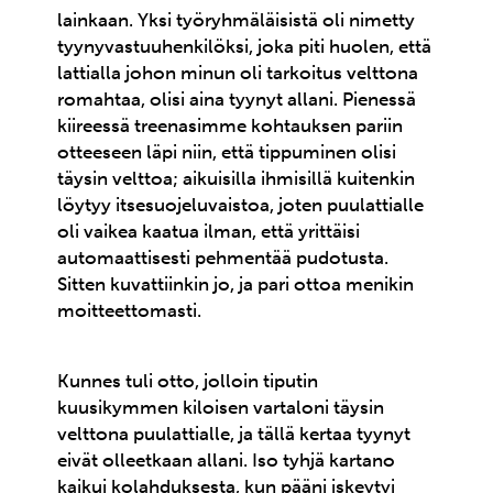
lainkaan. Yksi työryhmäläisistä oli nimetty
tyynyvastuuhenkilöksi, joka piti huolen, että
lattialla johon minun oli tarkoitus velttona
romahtaa, olisi aina tyynyt allani. Pienessä
kiireessä treenasimme kohtauksen pariin
otteeseen läpi niin, että tippuminen olisi
täysin velttoa; aikuisilla ihmisillä kuitenkin
löytyy itsesuojeluvaistoa, joten puulattialle
oli vaikea kaatua ilman, että yrittäisi
automaattisesti pehmentää pudotusta.
Sitten kuvattiinkin jo, ja pari ottoa menikin
moitteettomasti.
Kunnes tuli otto, jolloin tiputin
kuusikymmen kiloisen vartaloni täysin
velttona puulattialle, ja tällä kertaa tyynyt
eivät olleetkaan allani. Iso tyhjä kartano
kaikui kolahduksesta, kun pääni iskeytyi