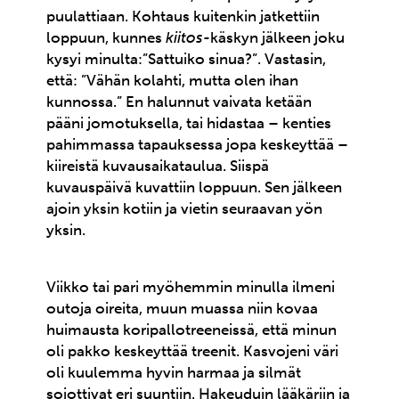
puulattiaan. Kohtaus kuitenkin jatkettiin
loppuun, kunnes
kiitos-
käskyn jälkeen joku
kysyi minulta:”Sattuiko sinua?”. Vastasin,
että: ”Vähän kolahti, mutta olen ihan
kunnossa.” En halunnut vaivata ketään
pääni jomotuksella, tai hidastaa – kenties
pahimmassa tapauksessa jopa keskeyttää –
kiireistä kuvausaikataulua. Siispä
kuvauspäivä kuvattiin loppuun. Sen jälkeen
ajoin yksin kotiin ja vietin seuraavan yön
yksin.
Viikko tai pari myöhemmin minulla ilmeni
outoja oireita, muun muassa niin kovaa
huimausta koripallotreeneissä, että minun
oli pakko keskeyttää treenit. Kasvojeni väri
oli kuulemma hyvin harmaa ja silmät
sojottivat eri suuntiin. Hakeuduin lääkäriin ja