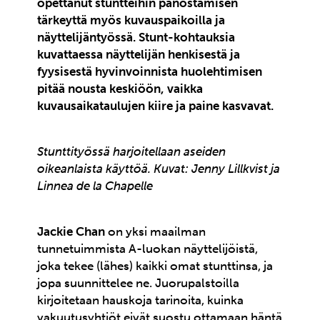
opettanut stuntteihin panostamisen
tärkeyttä myös kuvauspaikoilla ja
näyttelijäntyössä. Stunt-kohtauksia
kuvattaessa näyttelijän henkisestä ja
fyysisestä hyvinvoinnista huolehtimisen
pitää nousta keskiöön, vaikka
kuvausaikataulujen kiire ja paine kasvavat.
Stunttityössä harjoitellaan aseiden
oikeanlaista käyttöä. Kuvat: Jenny Lillkvist ja
Linnea de la Chapelle
Jackie Chan
on yksi maailman
tunnetuimmista A-luokan näyttelijöistä,
joka tekee (lähes) kaikki omat stunttinsa, ja
jopa suunnittelee ne. Juorupalstoilla
kirjoitetaan hauskoja tarinoita, kuinka
vakuutusyhtiöt eivät suostu ottamaan häntä