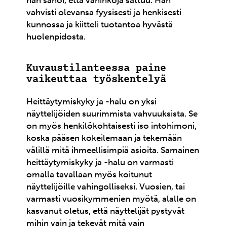
hän sanoi, että vahinkoja sattuu. Hän
vahvisti olevansa fyysisesti ja henkisesti
kunnossa ja kiitteli tuotantoa hyvästä
huolenpidosta.
Kuvaustilanteessa paine
vaikeuttaa työskentelyä
Heittäytymiskyky ja -halu on yksi
näyttelijöiden suurimmista vahvuuksista. Se
on myös henkilökohtaisesti iso intohimoni,
koska pääsen kokeilemaan ja tekemään
välillä mitä ihmeellisimpiä asioita. Samainen
heittäytymiskyky ja -halu on varmasti
omalla tavallaan myös koitunut
näyttelijöille vahingolliseksi. Vuosien, tai
varmasti vuosikymmenien myötä, alalle on
kasvanut oletus, että näyttelijät pystyvät
mihin vain ja tekevät mitä vain