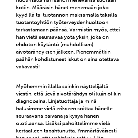
huolimatta hän sanoi menevänsä suoraan
kotiin. Määräsin hänet menemään joko
kyydillä tai tuotannon maksamalla taksilla
tuotantoyhtiön työterveydenhuoltoon
tarkastamaan päänsä. Varmistin myös, ettei
hän vietä seuraavaa yötä yksin, joka on
ehdoton käytäntö (mahdollisen)
aivotärähdyksen jälkeen. Pienemmätkin
päähän kohdistuneet iskut on aina otettava
vakavasti!
Myöhemmin illalla sainkin näyttelijältä
viestin, että lievä aivotärähdys oli kuin olikin
diagnoosina. Linjatuottaja ja minä
halusimme vielä erikseen soittaa hänelle
seuraavana päivänä ja kysyä hänen
olotilaansa. Lisäksi pahoittelimme vielä
kertaalleen tapahtunutta. Ymmärtäväisesti