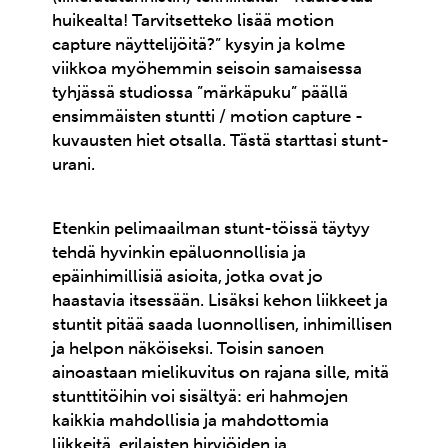
huikealta! Tarvitsetteko lisää motion
capture näyttelijöitä?” kysyin ja kolme
viikkoa myöhemmin seisoin samaisessa
tyhjässä studiossa ”märkäpuku” päällä
ensimmäisten stuntti / motion capture -
kuvausten hiet otsalla. Tästä starttasi stunt-
urani.
Etenkin pelimaailman stunt-töissä täytyy
tehdä hyvinkin epäluonnollisia ja
epäinhimillisiä asioita, jotka ovat jo
haastavia itsessään. Lisäksi kehon liikkeet ja
stuntit pitää saada luonnollisen, inhimillisen
ja helpon näköiseksi. Toisin sanoen
ainoastaan mielikuvitus on rajana sille, mitä
stunttitöihin voi sisältyä: eri hahmojen
kaikkia mahdollisia ja mahdottomia
liikkeitä, erilaisten hirviöiden ja