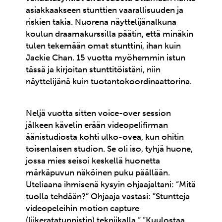
asiakkaakseen stunttien vaarallisuuden ja
riskien takia. Nuorena näyttelijänalkuna
koulun draamakurssilla päätin, että minäkin
tulen tekemään omat stunttini, ihan kuin
Jackie Chan. 15 vuotta myöhemmin istun
tässä ja kirjoitan stunttitöistäni, niin
näyttelijänä kuin tuotantokoordinaattorina.
Neljä vuotta sitten voice-over session
jälkeen kävelin erään videopelifirman
äänistudiosta kohti ulko-ovea, kun ohitin
toisenlaisen studion. Se oli iso, tyhjä huone,
jossa mies seisoi keskellä huonetta
märkäpuvun näköinen puku päällään.
Uteliaana ihmisenä kysyin ohjaajaltani: ”Mitä
tuolla tehdään?” Ohjaaja vastasi: ”Stuntteja
videopeleihin motion capture
(liikeratatunnistin) tekniikalla.” ”Kuulostaa