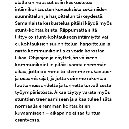
alalla on noussut esiin keskustelua
intiimikohtausten kuvauksista sekä niiden
suunnittelun ja harjoittelun tärkeydestä.
Samanlaista keskustelua pitäisi käydä myös
stunt-kohtauksista. Riippumatta siitä
liittyykö stunt-kohtaukseen intiimiyttä vai
ei, kohtauksien suunnittelua, harjoittelua ja
niistä kommunikointia ei voida korostaa
liikaa. Ohjaajan ja näyttelijän väliseen
kommunikointiin pitäisi varata enemmän
aikaa, jotta opimme toistemme mukavuus-
ja osaamisrajat, ja jotta voimme rakentaa
luottamussuhdetta ja tunnetta turvallisesta
työympäristöstä. Aikaa täytyy varata myös
stunttien treenaamiseen ja aikaa tulee lisätä
normaalia enemmän kohtauksien
kuvaamiseen – aikapaine ei saa tuntua
esiintyessä.