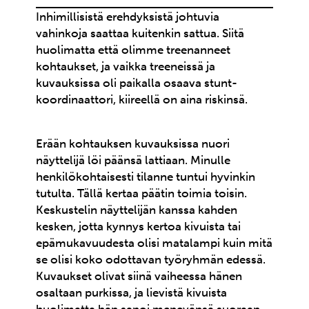
Inhimillisistä erehdyksistä johtuvia
vahinkoja saattaa kuitenkin sattua. Siitä
huolimatta että olimme treenanneet
kohtaukset, ja vaikka treeneissä ja
kuvauksissa oli paikalla osaava stunt-
koordinaattori, kiireellä on aina riskinsä.
Erään kohtauksen kuvauksissa nuori
näyttelijä löi päänsä lattiaan. Minulle
henkilökohtaisesti tilanne tuntui hyvinkin
tutulta. Tällä kertaa päätin toimia toisin.
Keskustelin näyttelijän kanssa kahden
kesken, jotta kynnys kertoa kivuista tai
epämukavuudesta olisi matalampi kuin mitä
se olisi koko odottavan työryhmän edessä.
Kuvaukset olivat siinä vaiheessa hänen
osaltaan purkissa, ja lievistä kivuista