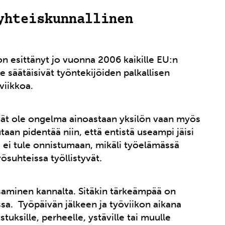
yhteiskunnallinen
n esittänyt jo vuonna 2006 kaikille EU:n
ne säätäisivät työntekijöiden palkallisen
viikkoa.
vät ole ongelma ainoastaan yksilön vaan myös
aan pidentää niin, että entistä useampi jäisi
 ei tule onnistumaan, mikäli työelämässä
yösuhteissa työllistyvät.
saminen kannalta. Sitäkin tärkeämpää on
sa. Työpäivän jälkeen ja työviikon aikana
astuksille, perheelle, ystäville tai muulle