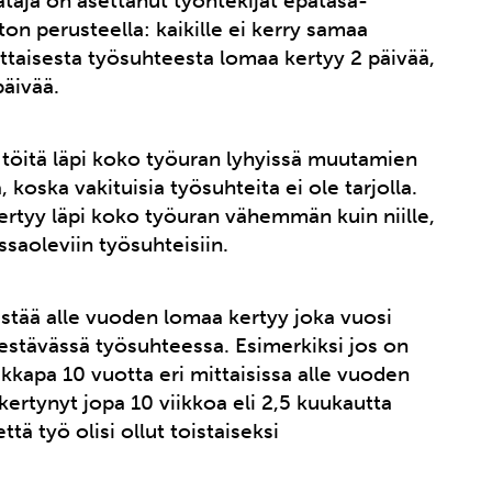
täjä on asettanut työntekijät epätasa-
n perusteella: kaikille ei kerry samaa
taisesta työsuhteesta lomaa kertyy 2 päivää,
päivää.
 töitä läpi koko työuran lyhyissä muutamien
 koska vakituisia työsuhteita ei ole tarjolla.
ertyy läpi koko työuran vähemmän kuin niille,
ssaoleviin työsuhteisiin.
estää alle vuoden lomaa kertyy joka vuosi
stävässä työsuhteessa. Esimerkiksi jos on
aikkapa 10 vuotta eri mittaisissa alle vuoden
kertynyt jopa 10 viikkoa eli 2,5 kuukautta
ä työ olisi ollut toistaiseksi