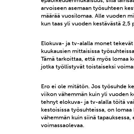
epäoikeudenmukaisuus, sillä lainsää
arvoiseen asemaan työsuhteen kesto
määrää vuosilomaa. Alle vuoden mit
kun taas yli vuoden kestävästä 2,5 
Elokuva- ja tv-alalla monet tekevät
kuukausien mittaisissa työsuhteissa,
Tämä tarkoittaa, että myös lomaa k
jotka työllistyvät toistaiseksi voima
Ero ei ole mitätön. Jos työsuhde k
viikon vähemmän kuin yli vuoden ke
tehnyt elokuva- ja tv-alalla töitä v
kestoisissa työsuhteissa, on lomaa 
vähemmän kuin siinä tapauksessa, ett
voimassaolevaa.