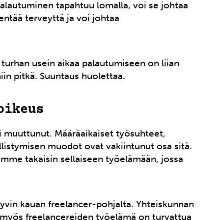
palautuminen tapahtuu lomalla, voi se johtaa
entää terveyttä ja voi johtaa
ä turhan usein aikaa palautumiseen on liian
iin pitkä. Suuntaus huolettaa.
oikeus
 muuttunut. Määräaikaiset työsuhteet,
öllistymisen muodot ovat vakiintunut osa sitä.
aisimme takaisin sellaiseen työelämään, jossa
hyvin kauan freelancer-pohjalta. Yhteiskunnan
tä myös freelancereiden työelämä on turvattua