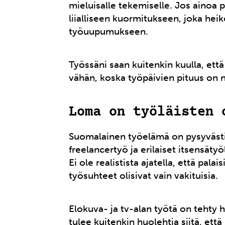
mieluisalle tekemiselle. Jos ainoa 
liialliseen kuormitukseen, joka heik
työuupumukseen.
Työssäni saan kuitenkin kuulla, ett
vähän, koska työpäivien pituus on n
Loma on työläisten 
Suomalainen työelämä on pysyvästi
freelancertyö ja erilaiset itsensäty
Ei ole realistista ajatella, että pal
työsuhteet olisivat vain vakituisia.
Elokuva- ja tv-alan työtä on tehty 
tulee kuitenkin huolehtia siitä, et