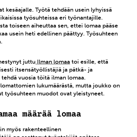
at kesäajalle. Työtä tehdään usein lyhyissä
aisissa työsuhteissa eri työnantajille.
sta toiseen aiheuttaa sen, ettei lomaa pääse
kaa usein heti edellinen päättyy. Työsuhteen
.
estynyt juttu
Ilman lomaa
toi esille, että
sti itsensätyöllistäjiä ja pätkä- ja
t tehdä vuosia töitä ilman lomaa.
oa lomattomien lukumäärästä, mutta joukko on
ut työsuhteen muodot ovat yleistyneet.
amaa määrää lomaa
in myös rakenteellinen