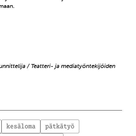
omaan.
unnittelija / Teatteri- ja mediatyöntekijöiden
kesäloma
pätkätyö