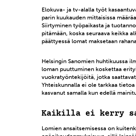
Elokuva- ja tv-alalla työt kasaantuv
parin kuukauden mittaisissa määräaik
Siirtyminen työpaikasta ja tuotanno
pitämään, koska seuraava keikka al
päättyessä lomat maksetaan rahana
Helsingin Sanomien huhtikuussa ilm
loman puuttuminen koskettaa erityise
vuokratyöntekijöitä, jotka saattava
Yhteiskunnalla ei ole tarkkaa tiet
kasvanut samalla kun edellä mainit
Kaikilla ei kerry s
Lomien ansaitsemisessa on kuitenk