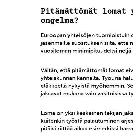
Pitämättömät lomat 
ongelma?
Euroopan yhteisöjen tuomioistuin o
jäsenmaille suosituksen siitä, että 
vuosiloman minimipituudeksi neljä 
Väitän, että pitämättömät lomat ei
yhteiskunnan kannalta. Työuria halut
eläkkeellä nykyistä myöhemmin. Se
jaksavat mukana vain vakituisissa t
Loma on yksi keskeinen tekijän jak
kuitenkin työstä palautuminen arjes
pitäisi riittää aikaa esimerkiksi harr