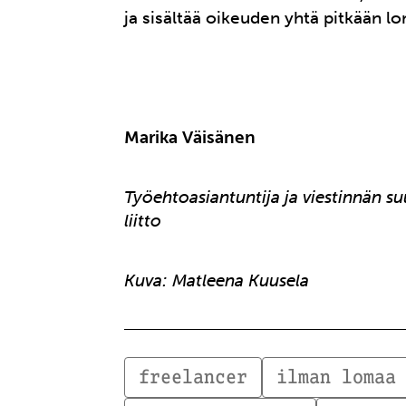
ja sisältää oikeuden yhtä pitkään l
Marika Väisänen
Työehtoasiantuntija ja viestinnän su
liitto
Kuva: Matleena Kuusela
freelancer
ilman lomaa