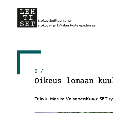
Elokuvakulttuurilehti
elokuva- ja TV-alan työtekijöiden ääni
0 /
Oikeus lomaan kuu
Teksti:
Marika Väisänen
Kuva:
SET ry