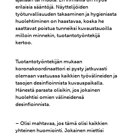
erilaisia sääntöjä. Näyttelijöiden
työturvallisuuden takaaminen ja hygieniasta
huolehtiminen on haastavaa, koska he
saattavat poistua tunneiksi kuvaustauoilla
milloin minnekin, tuotantotyöntekijä
kertoo.
Tuotantotyöntekijän mukaan
koronakoordinaattori ei pysty jatkuvasti
olemaan vastuussa kaikkien työvälineiden ja
tasojen desinfioinnista kuvauspaikalla.
Hänestä parasta olisikin, jos jokainen
huolehtisi omien välineidensä
desinfioinnista.
– Olisi mahtavaa, jos tämä olisi kaikkien
yhteinen huomiointi. Jokainen miettisi