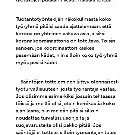
Tuotantotyöntekijän näkökulmasta koko
työryhmä pitäisi saada ajattelemaan, että
korona on yhteinen vakava asia ja siksi
koronakoordinaattoria on toteltava. Toisin
sanoen, jos koordinaattori käskee
pesemään kädet, niin silloin koko työryhmä
myös pesisi kädet.
– Sääntöjen totteleminen liittyy olennaisesti
työturvallisuuteen, josta työnantaja vastaa.
Jos olisimme esimerkiksi jossain tehtaassa
töissä ja meillä olisi jotain kemikaalia koko
ajan läsnä, niin meidän pitäisi silloin
noudattaa turvallisuusohjeita ja
suojavarusteita olisi pakko pitää. Jos
sääntöjä ei tottele, silloin työnantajan tulee