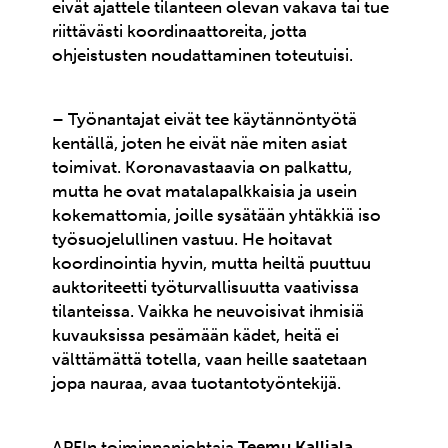
eivät ajattele tilanteen olevan vakava tai tue
riittävästi koordinaattoreita, jotta
ohjeistusten noudattaminen toteutuisi.
– Työnantajat eivät tee käytännöntyötä
kentällä, joten he eivät näe miten asiat
toimivat. Koronavastaavia on palkattu,
mutta he ovat matalapalkkaisia ja usein
kokemattomia, joille sysätään yhtäkkiä iso
työsuojelullinen vastuu. He hoitavat
koordinointia hyvin, mutta heiltä puuttuu
auktoriteetti työturvallisuutta vaativissa
tilanteissa. Vaikka he neuvoisivat ihmisiä
kuvauksissa pesämään kädet, heitä ei
välttämättä totella, vaan heille saatetaan
jopa nauraa, avaa tuotantotyöntekijä.
APFIn toiminnanjohtaja
Teemu Kalliala