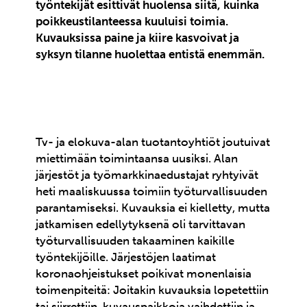
työntekijät esittivät huolensa siitä, kuinka
poikkeustilanteessa kuuluisi toimia.
Kuvauksissa paine ja kiire kasvoivat ja
syksyn tilanne huolettaa entistä enemmän.
Tv- ja elokuva-alan tuotantoyhtiöt joutuivat
miettimään toimintaansa uusiksi. Alan
järjestöt ja työmarkkinaedustajat ryhtyivät
heti maaliskuussa toimiin työturvallisuuden
parantamiseksi. Kuvauksia ei kielletty, mutta
jatkamisen edellytyksenä oli tarvittavan
työturvallisuuden takaaminen kaikille
työntekijöille. Järjestöjen laatimat
koronaohjeistukset poikivat monenlaisia
toimenpiteitä: Joitakin kuvauksia lopetettiin
tai siirrettiin, kuvauspaikkoja vaihdettiin ja