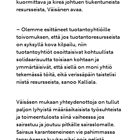
kuormittava ja kireä johtuen tiukentuneista
resursseista, Väisänen avaa.
– Olemme esittäneet tuotantoyhtiöille
toivomuksen, että jos tuotantoresursseista
on syksyllä kova kilpailu, niin
tuotantoyhtiöt osoittaisivat kohtuullista
solidaarisuutta toisiaan kohtaan ja
ymmärtäisivät, että siellä on moni yhtiö
tekemässä töitä, eikä verissäpäin taistelisi
niistä resursseista, sanoo Kalliala.
Väisäsen mukaan yhteydenottoja on tullut
paljon lyhyistä määräaikaisista työsuhteista
ja toimeentulosta siinä vaiheessa jos
sairastuu ja joutuu pitkälle sairaslomalle.
Sairaus karanteeneineen vie pahimmassa
tapauksessa kuukausiksi pois pelistä.