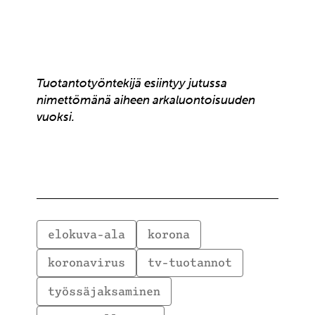
Tuotantotyöntekijä esiintyy jutussa
nimettömänä aiheen arkaluontoisuuden
vuoksi.
elokuva-ala
korona
koronavirus
tv-tuotannot
työssäjaksaminen