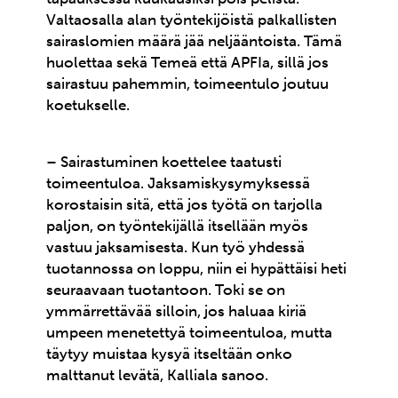
Valtaosalla alan työntekijöistä palkallisten
sairaslomien määrä jää neljääntoista. Tämä
huolettaa sekä Temeä että APFIa, sillä jos
sairastuu pahemmin, toimeentulo joutuu
koetukselle.
– Sairastuminen koettelee taatusti
toimeentuloa. Jaksamiskysymyksessä
korostaisin sitä, että jos työtä on tarjolla
paljon, on työntekijällä itsellään myös
vastuu jaksamisesta. Kun työ yhdessä
tuotannossa on loppu, niin ei hypättäisi heti
seuraavaan tuotantoon. Toki se on
ymmärrettävää silloin, jos haluaa kiriä
umpeen menetettyä toimeentuloa, mutta
täytyy muistaa kysyä itseltään onko
malttanut levätä, Kalliala sanoo.