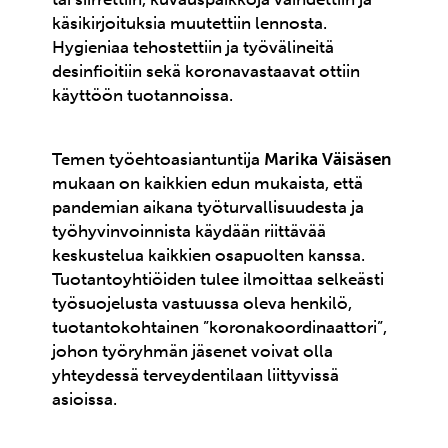
käsikirjoituksia muutettiin lennosta.
Hygieniaa tehostettiin ja työvälineitä
desinfioitiin sekä koronavastaavat ottiin
käyttöön tuotannoissa.
Temen työehtoasiantuntija
Marika Väisäsen
mukaan on kaikkien edun mukaista, että
pandemian aikana työturvallisuudesta ja
työhyvinvoinnista käydään riittävää
keskustelua kaikkien osapuolten kanssa.
Tuotantoyhtiöiden tulee ilmoittaa selkeästi
työsuojelusta vastuussa oleva henkilö,
tuotantokohtainen ”koronakoordinaattori”,
johon työryhmän jäsenet voivat olla
yhteydessä terveydentilaan liittyvissä
asioissa.