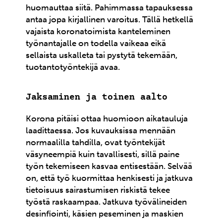
huomauttaa siitä. Pahimmassa tapauksessa
antaa jopa kirjallinen varoitus. Tällä hetkellä
vajaista koronatoimista kanteleminen
työnantajalle on todella vaikeaa eikä
sellaista uskalleta tai pystytä tekemään,
tuotantotyöntekijä avaa.
Jaksaminen ja toinen aalto
Korona pitäisi ottaa huomioon aikatauluja
laadittaessa. Jos kuvauksissa mennään
normaalilla tahdilla, ovat työntekijät
väsyneempiä kuin tavallisesti, sillä paine
työn tekemiseen kasvaa entisestään. Selvää
on, että työ kuormittaa henkisesti ja jatkuva
tietoisuus sairastumisen riskistä tekee
työstä raskaampaa. Jatkuva työvälineiden
desinfiointi, käsien peseminen ja maskien