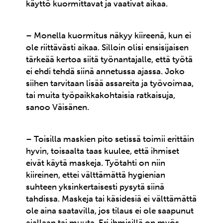
käyttö kuormittavat ja vaativat aikaa.
– Monella kuormitus näkyy kiireenä, kun ei
ole riittävästi aikaa. Silloin olisi ensisijaisen
tärkeää kertoa siitä työnantajalle, että työtä
ei ehdi tehdä siinä annetussa ajassa. Joko
siihen tarvitaan lisää assareita ja työvoimaa,
tai muita työpaikkakohtaisia ratkaisuja,
sanoo Väisänen.
– Toisilla maskien pito setissä toimii erittäin
hyvin, toisaalta taas kuulee, että ihmiset
eivät käytä maskeja. Työtahti on niin
kiireinen, ettei välttämättä hygienian
suhteen yksinkertaisesti pysytä siinä
tahdissa. Maskeja tai käsidesiä ei välttämättä
ole aina saatavilla, jos tilaus ei ole saapunut
ajallaan tai muuta. Eri ihmisillä on myös