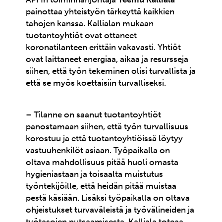
painottaa yhteistyön tärkeyttä kaikkien
tahojen kanssa. Kallialan mukaan
tuotantoyhtiöt ovat ottaneet
koronatilanteen erittäin vakavasti. Yhtiöt
ovat laittaneet energiaa, aikaa ja resursseja
siihen, että työn tekeminen olisi turvallista ja
että se myös koettaisiin turvalliseksi.
– Tilanne on saanut tuotantoyhtiöt
panostamaan siihen, että työn turvallisuus
korostuu ja että tuotantoyhtiöissä löytyy
vastuuhenkilöt asiaan. Työpaikalla on
oltava mahdollisuus pitää huoli omasta
hygieniastaan ja toisaalta muistutus
työntekijöille, että heidän pitää muistaa
pestä käsiään. Lisäksi työpaikalla on oltava
ohjeistukset turvaväleistä ja työvälineiden ja
työtasojen putsaamisesta, Kalliala toteaa.