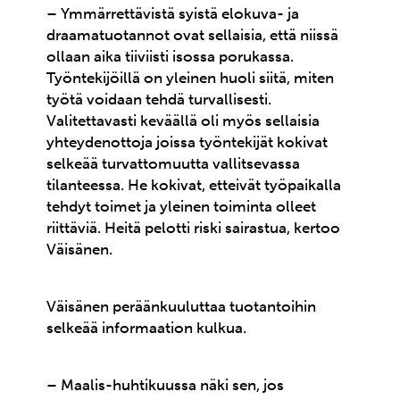
– Ymmärrettävistä syistä elokuva- ja
draamatuotannot ovat sellaisia, että niissä
ollaan aika tiiviisti isossa porukassa.
Työntekijöillä on yleinen huoli siitä, miten
työtä voidaan tehdä turvallisesti.
Valitettavasti keväällä oli myös sellaisia
yhteydenottoja joissa työntekijät kokivat
selkeää turvattomuutta vallitsevassa
tilanteessa. He kokivat, etteivät työpaikalla
tehdyt toimet ja yleinen toiminta olleet
riittäviä. Heitä pelotti riski sairastua, kertoo
Väisänen.
Väisänen peräänkuuluttaa tuotantoihin
selkeää informaation kulkua.
– Maalis-huhtikuussa näki sen, jos