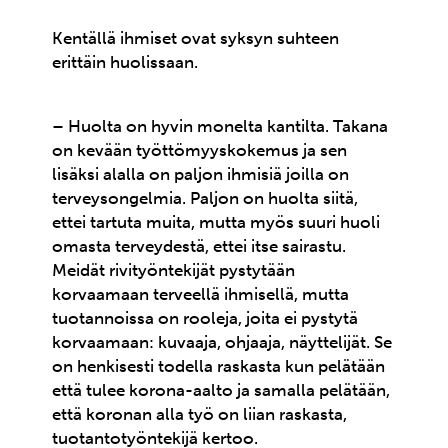
Kentällä ihmiset ovat syksyn suhteen
erittäin huolissaan.
– Huolta on hyvin monelta kantilta. Takana
on kevään työttömyyskokemus ja sen
lisäksi alalla on paljon ihmisiä joilla on
terveysongelmia. Paljon on huolta siitä,
ettei tartuta muita, mutta myös suuri huoli
omasta terveydestä, ettei itse sairastu.
Meidät rivityöntekijät pystytään
korvaamaan terveellä ihmisellä, mutta
tuotannoissa on rooleja, joita ei pystytä
korvaamaan: kuvaaja, ohjaaja, näyttelijät. Se
on henkisesti todella raskasta kun pelätään
että tulee korona-aalto ja samalla pelätään,
että koronan alla työ on liian raskasta,
tuotantotyöntekijä kertoo.