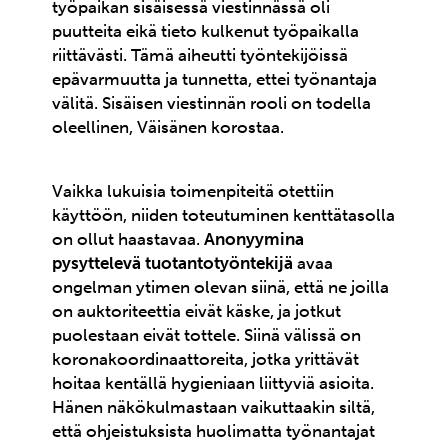
työpaikan sisäisessä viestinnässä oli
puutteita eikä tieto kulkenut työpaikalla
riittävästi. Tämä aiheutti työntekijöissä
epävarmuutta ja tunnetta, ettei työnantaja
välitä. Sisäisen viestinnän rooli on todella
oleellinen, Väisänen korostaa.
Vaikka lukuisia toimenpiteitä otettiin
käyttöön, niiden toteutuminen kenttätasolla
on ollut haastavaa.
Anonyymina
pysyttelevä tuotantotyöntekijä
avaa
ongelman ytimen olevan siinä, että ne joilla
on auktoriteettia eivät käske, ja jotkut
puolestaan eivät tottele. Siinä välissä on
koronakoordinaattoreita, jotka yrittävät
hoitaa kentällä hygieniaan liittyviä asioita.
Hänen näkökulmastaan vaikuttaakin siltä,
että ohjeistuksista huolimatta työnantajat