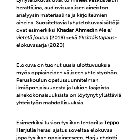
Lyhytelokuvat ovat toimineet keskustelun
herättäjinä, audiovisuaalisen aineiston
analyysin materiaalina ja kirjoitelmien
aiheina. Suositeltavia lyhytelokuvasisältöjä
ovat esimerkiksi
Khadar Ahmedin
Me ei
vietetä joulua
(2018) sekä
Yksittäistapaus
-
elokuvasarja (2020).
Elokuva on tuonut uusia ulottuvuuksia
myös oppiaineiden väliseen yhteistyöhön.
Peruskoulun opetussuunnitelman
ilmiöpohjaisuudesta ja lukion laajoista
aihekokonaisuuksista on löytynyt yllättäviä
yhteistyön mahdollisuuksia.
Esimerkiksi lukion fysiikan lehtorilla
Teppo
Harjulla
heräsi ajatus soveltaa elokuvaa
jopa fysiikan oppiaineeseen. Harju ehdotti