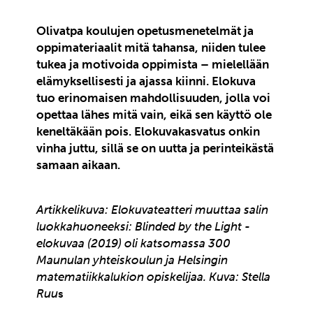
Olivatpa koulujen opetusmenetelmät ja
oppimateriaalit mitä tahansa, niiden tulee
tukea ja motivoida oppimista – mielellään
elämyksellisesti ja ajassa kiinni. Elokuva
tuo erinomaisen mahdollisuuden, jolla voi
opettaa lähes mitä vain, eikä sen käyttö ole
keneltäkään pois. Elokuvakasvatus onkin
vinha juttu, sillä se on uutta ja perinteikästä
samaan aikaan.
Artikkelikuva: Elokuvateatteri muuttaa salin
luokkahuoneeksi: Blinded by the Light -
elokuvaa (2019) oli katsomassa 300
Maunulan yhteiskoulun ja Helsingin
matematiikkalukion opiskelijaa. Kuva: Stella
Ruu
s