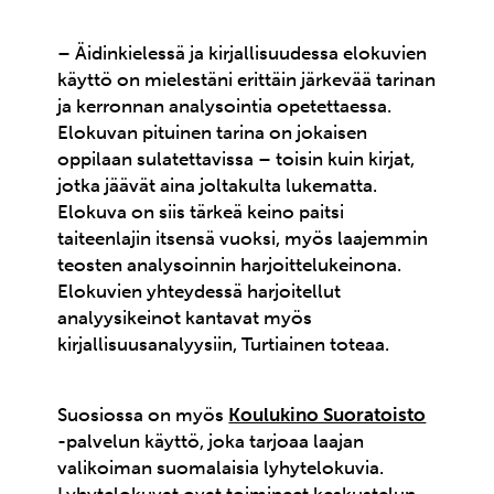
– Äidinkielessä ja kirjallisuudessa elokuvien
käyttö on mielestäni erittäin järkevää tarinan
ja kerronnan analysointia opetettaessa.
Elokuvan pituinen tarina on jokaisen
oppilaan sulatettavissa – toisin kuin kirjat,
jotka jäävät aina joltakulta lukematta.
Elokuva on siis tärkeä keino paitsi
taiteenlajin itsensä vuoksi, myös laajemmin
teosten analysoinnin harjoittelukeinona.
Elokuvien yhteydessä harjoitellut
analyysikeinot kantavat myös
kirjallisuusanalyysiin, Turtiainen toteaa.
Suosiossa on myös
Koulukino Suoratoisto
-palvelun käyttö, joka tarjoaa laajan
valikoiman suomalaisia lyhytelokuvia.