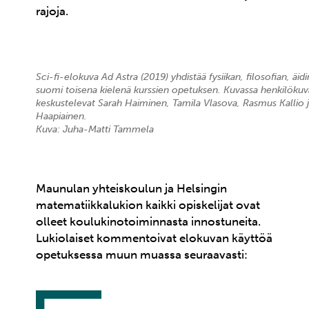
rajoja.
Sci-fi-elokuva Ad Astra (2019) yhdistää fysiikan, filosofian, äidi
suomi toisena kielenä
kurssien opetuksen. Kuvassa henkilökuv
keskustelevat Sarah Haiminen, Tamila Vlasova, Rasmus Kallio 
Haapiainen.
Kuva: Juha-Matti Tammel
a
Maunulan yhteiskoulun ja Helsingin
matematiikkalukion kaikki opiskelijat ovat
olleet koulukinotoiminnasta innostuneita.
Lukiolaiset kommentoivat elokuvan käyttöä
opetuksessa muun muassa seuraavasti: