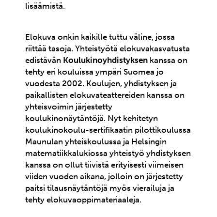
lisäämistä.
Elokuva onkin kaikille tuttu väline, jossa
riittää tasoja. Yhteistyötä elokuvakasvatusta
edistävän
Koulukinoyhdistyksen
kanssa on
tehty eri kouluissa ympäri Suomea jo
vuodesta 2002. Koulujen, yhdistyksen ja
paikallisten elokuvateattereiden kanssa on
yhteisvoimin järjestetty
koulukinonäytäntöjä. Nyt kehitetyn
koulukinokoulu-sertifikaatin pilottikoulussa
Maunulan yhteiskoulussa ja Helsingin
matematiikkalukiossa yhteistyö yhdistyksen
kanssa on ollut tiivistä erityisesti viimeisen
viiden vuoden aikana, jolloin on järjestetty
paitsi tilausnäytäntöjä myös vierailuja ja
tehty elokuvaoppimateriaaleja.