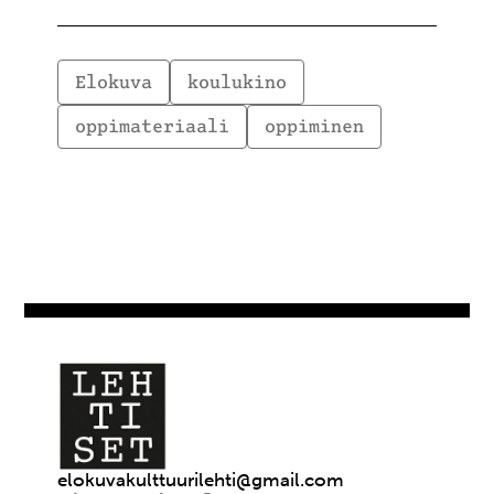
Elokuva
koulukino
oppimateriaali
oppiminen
elokuvakulttuurilehti@gmail.com