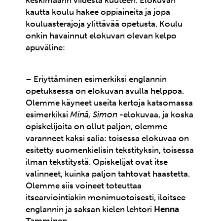
keskimäärin viidestä kuuteen. Elokuvan
kautta koulu hakee oppiaineita ja jopa
kouluasterajoja ylittävää opetusta. Koulu
onkin havainnut elokuvan olevan kelpo
apuväline:
– Eriyttäminen esimerkiksi englannin
opetuksessa on elokuvan avulla helppoa.
Olemme käyneet useita kertoja katsomassa
esimerkiksi
Minä, Simon
-elokuvaa, ja koska
opiskelijoita on ollut paljon, olemme
varanneet kaksi salia: toisessa elokuvaa on
esitetty suomenkielisin tekstityksin, toisessa
ilman tekstitystä. Opiskelijat ovat itse
valinneet, kuinka paljon tahtovat haastetta.
Olemme siis voineet toteuttaa
itsearviointiakin monimuotoisesti, iloitsee
englannin ja saksan kielen lehtori
Henna