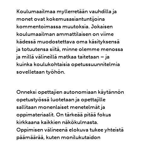
Koulumaailmaa myllerretään vauhdilla ja
monet ovat kokemusasiantuntijoina
kommentoimassa muutoksia. Jokaisen
koulumaailman ammattilaisen on viime
kädessä muodostettava oma käsityksensä
ja totuutensa siitä, minne olemme menossa
ja millä välineillä matkaa taitetaan – ja
kuinka koulukohtaisia opetussuunnitelmia
sovelletaan työhön.
Onneksi opettajien autonomiaan käytännön
opetustyössä luotetaan ja opettajille
sallitaan monenlaiset menetelmät ja
oppimateriaalit. On tärkeää pitää fokus
kirkkaana kaikkien näkökulmasta.
Oppimisen välineenä elokuva tukee yhteistä
päämäärää, kuten monilukutaidon