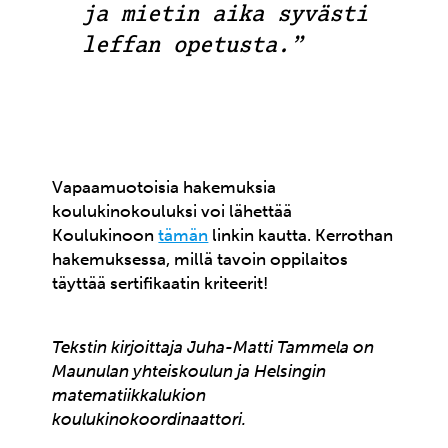
ja mietin aika syvästi
leffan opetusta.”
Vapaamuotoisia hakemuksia
koulukinokouluksi voi lähettää
Koulukinoon
tämän
linkin
kautta. Kerrothan
hakemuksessa, millä tavoin oppilaitos
täyttää sertifikaatin kriteerit!
Tekstin kirjoittaja Juha-Matti Tammela on
Maunulan yhteiskoulun ja Helsingin
matematiikkalukion
koulukinokoordinaattori.