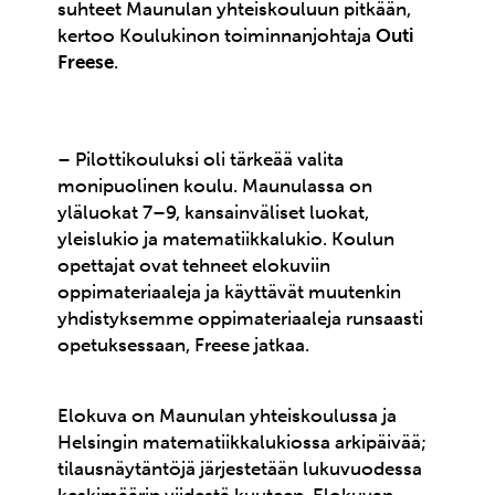
suhteet Maunulan yhteiskouluun pitkään,
kertoo Koulukinon toiminnanjohtaja
Outi
Freese
.
– Pilottikouluksi oli tärkeää valita
monipuolinen koulu. Maunulassa on
yläluokat 7–9, kansainväliset luokat,
yleislukio ja matematiikkalukio. Koulun
opettajat ovat tehneet elokuviin
oppimateriaaleja ja käyttävät muutenkin
yhdistyksemme oppimateriaaleja runsaasti
opetuksessaan, Freese jatkaa.
Elokuva on Maunulan yhteiskoulussa ja
Helsingin matematiikkalukiossa arkipäivää;
tilausnäytäntöjä järjestetään lukuvuodessa