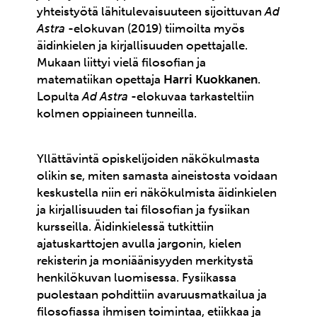
yhteistyötä lähitulevaisuuteen sijoittuvan
Ad
Astra
-elokuvan (2019) tiimoilta myös
äidinkielen ja kirjallisuuden opettajalle.
Mukaan liittyi vielä filosofian ja
matematiikan opettaja
Harri Kuokkanen
.
Lopulta
Ad Astra
-elokuvaa tarkasteltiin
kolmen oppiaineen tunneilla.
Yllättävintä opiskelijoiden näkökulmasta
olikin se, miten samasta aineistosta voidaan
keskustella niin eri näkökulmista äidinkielen
ja kirjallisuuden tai filosofian ja fysiikan
kursseilla. Äidinkielessä tutkittiin
ajatuskarttojen avulla jargonin, kielen
rekisterin ja moniäänisyyden merkitystä
henkilökuvan luomisessa. Fysiikassa
puolestaan pohdittiin avaruusmatkailua ja
filosofiassa ihmisen toimintaa, etiikkaa ja