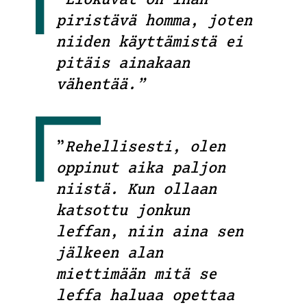
”
Elokuvat on ihan
piristävä homma, joten
niiden käyttämistä ei
pitäis ainakaan
vähentää.”
”
Rehellisesti, olen
oppinut aika paljon
niistä. Kun ollaan
katsottu jonkun
leffan, niin aina sen
jälkeen alan
miettimään mitä se
leffa haluaa opettaa