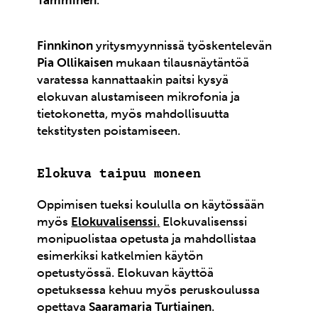
Tamminen
.
Finnkinon
yritysmyynnissä työskentelevän
Pia Ollikaisen
mukaan tilausnäytäntöä
varatessa kannattaakin paitsi kysyä
elokuvan alustamiseen mikrofonia ja
tietokonetta, myös mahdollisuutta
tekstitysten poistamiseen.
Elokuva taipuu moneen
Oppimisen tueksi koululla on käytössään
myös
Elokuvalisenssi
.
Elokuvalisenssi
monipuolistaa opetusta ja mahdollistaa
esimerkiksi katkelmien käytön
opetustyössä. Elokuvan käyttöä
opetuksessa kehuu myös peruskoulussa
opettava
Saaramaria Turtiainen
.