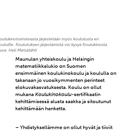
oulukinotoiminnasta järjestetään myös koulutusta eri
ouluille. Koulutuksen järjestämistä voi kysyä Koulukinosta.
uva: Heli Metsätähti
Maunulan yhteiskoulu ja Helsingin
matematiikkalukio on Suomen
ensimmäinen koulukinokoulu ja koululla on
takanaan jo vuosikymmenten perinteet
elokuvakasvatuksesta. Koulu on ollut
mukana
Koulukinokoulu
-sertifikaatin
kehittämisessä alusta saakka ja sitoutunut
kehittämään hanketta.
– Yhdistyksellämme on ollut hyvät ja tiiviit