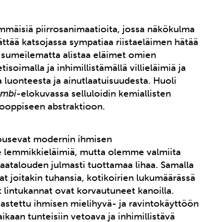
mmäisiä piirrosanimaatioita, jossa näkökulma
ttää katsojassa sympatiaa riistaeläimen hätää
 sumeilematta alistaa eläimet omien
soimalla ja inhimillistämällä villieläimiä ja
 luonteesta ja ainutlaatuisuudesta. Huoli
ambi
-elokuvassa selluloidin kemiallisten
kooppiseen abstraktioon.
nousevat modernin ihmisen
 lemmikkieläimiä, mutta olemme valmiita
talouden julmasti tuottamaa lihaa. Samalla
at joitakin tuhansia, kotikoirien lukumäärässä
lintukannat ovat korvautuneet kanoilla.
jastettu ihmisen mielihyvä- ja ravintokäyttöön
ikaan tunteisiin vetoava ja inhimillistävä