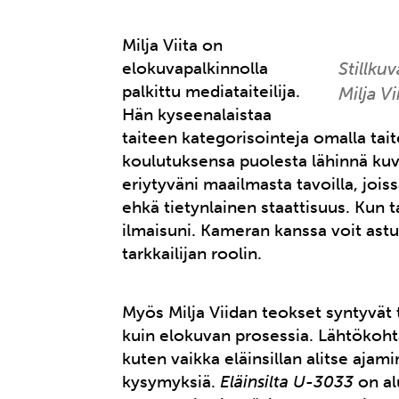
Milja Viita on
Stillku
elokuvapalkinnolla
palkittu mediataiteilija.
Milja Vi
Hän kyseenalaistaa
taiteen kategorisointeja omalla tait
koulutuksensa puolesta lähinnä kuvat
eriytyväni maailmasta tavoilla, jois
ehkä tietynlainen staattisuus. Kun
ilmaisuni. Kameran kanssa voit astu
tarkkailijan roolin.
Myös Milja Viidan teokset syntyvät 
kuin elokuvan prosessia. Lähtökoht
kuten vaikka eläinsillan alitse ajam
kysymyksiä.
Eläinsilta U-3033
on al