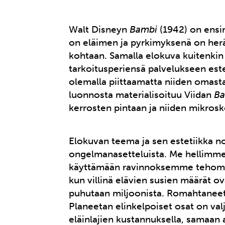
Walt Disneyn
Bambi
(1942) on ensi
on eläimen ja pyrkimyksenä on herä
kohtaan. Samalla elokuva kuitenkin
tarkoitusperiensä palvelukseen esteti
olemalla piittaamatta niiden omasta
luonnosta materialisoituu Viidan
B
kerrosten pintaan ja niiden mikros
Elokuvan teema ja sen estetiikka 
ongelmanasetteluista. Me hellimme
käyttämään ravinnoksemme tehomaa
kun villinä elävien susien määrät ov
puhutaan miljoonista. Romahtaneet 
Planeetan elinkelpoiset osat on val
eläinlajien kustannuksella, samaan a