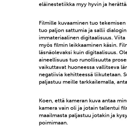
eläinestetiikka myy hyvin ja herä
Filmille kuvaaminen tuo tekemisen 
tuo paljon sattumia ja sallii dialogi
immateriaalinen digitaalisuus. Viita
myös filmin leikkaaminen käsin. Fil
läsnäolevaksi kuin digitaalisuus. O
aineellisuus tuo runollisuutta pros
vaikuttavat huoneessa vallitseva lämp
negatiivia kehitteessä liikutetaan.
paljastuu meille tarkkailemalla, antam
Koen, että kameran kuva antaa minul
kamera vain oli ja jotain tallentui fil
maailmasta paljastuu jotakin ja kys
poimimaan.