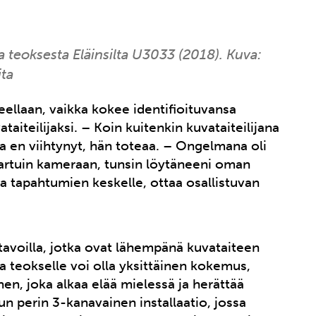
va teoksesta Eläinsilta U3033 (2018). Kuva:
ita
eellaan, vaikka kokee identifioituvansa
aiteilijaksi. – Koin kuitenkin kuvataiteilijana
sa en viihtynyt, hän toteaa. – Ongelmana oli
 tartuin kameraan, tunsin löytäneeni oman
a tapahtumien keskelle, ottaa osallistuvan
tavoilla, jotka ovat lähempänä kuvataiteen
a teokselle voi olla yksittäinen kokemus,
inen, joka alkaa elää mielessä ja herättää
un perin 3-kanavainen installaatio, jossa