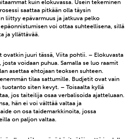
n hitaammat kuin elokuvassa. Usein tekeminen
rosessi saattaa pitkään olla täysin
in liittyy epävarmuus ja jatkuva pelko
epäonnistumisen voi ottaa suhteellisena, sillä
a ja yllättävää.
ovatkin juuri tässä, Viita pohtii. – Elokuvasta
s, josta voidaan puhua. Samalla se luo raamit
allan asettaa ehtojaan teoksen suhteen.
nemmän tilaa sattumille. Budjetit ovat vain
tuotanto siten kevyt. – Toisaalta kyllä
, jos taiteilija osaa verbalisoida ajatteluaan.
nsa, hän ei voi välttää valtaa ja
ataide on osa taidemarkkinoita, jossa
teilla on paljon valtaa.