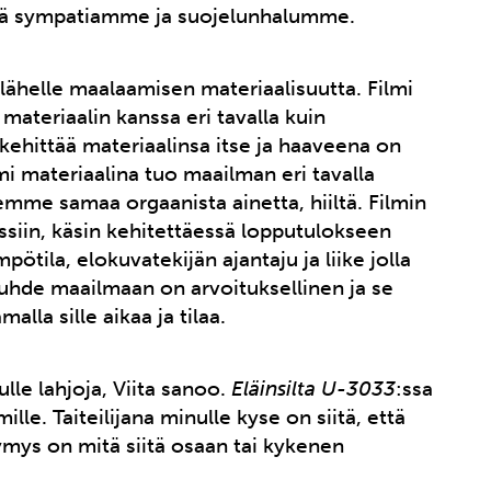
ttää sympatiamme ja suojelunhalumme.
lähelle maalaamisen materiaalisuutta. Filmi
n materiaalin kanssa eri tavalla kuin
 kehittää materiaalinsa itse ja haaveena on
mi materiaalina tuo maailman eri tavalla
lemme samaa orgaanista ainetta, hiiltä. Filmin
essiin, käsin kehitettäessä lopputulokseen
ötila, elokuvatekijän ajantaju ja liike jolla
 Suhde maailmaan on arvoituksellinen ja se
alla sille aikaa ja tilaa.
le lahjoja, Viita sanoo.
Eläinsilta U-3033
:ssa
mille. Taiteilijana minulle kyse on siitä, että
ymys on mitä siitä osaan tai kykenen