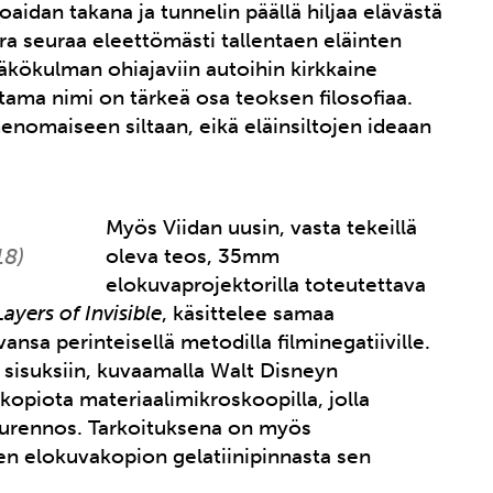
aidan takana ja tunnelin päällä hiljaa elävästä
ra seuraa eleettömästi tallentaen eläinten
 näkökulman ohiajaviin autoihin kirkkaine
ntama nimi on tärkeä osa teoksen filosofiaa.
imenomaiseen siltaan, eikä eläinsiltojen ideaan
Myös Viidan uusin, vasta tekeillä
18)
oleva teos, 35mm
elokuvaprojektorilla toteutettava
ayers of Invisible
, käsittelee samaa
ansa perinteisellä metodilla filminegatiiville.
 sisuksiin, kuvaamalla Walt Disneyn
kopiota materiaalimikroskoopilla, jolla
uurennos. Tarkoituksena on myös
en elokuvakopion gelatiinipinnasta sen