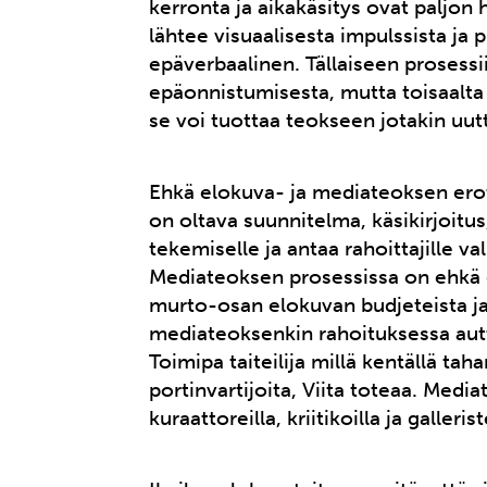
kerronta ja aikakäsitys ovat paljo
lähtee visuaalisesta impulssista ja p
epäverbaalinen. Tällaiseen prosessi
epäonnistumisesta, mutta toisaalta 
se voi tuottaa teokseen jotakin uutt
Ehkä elokuva- ja mediateoksen erot 
on oltava suunnitelma, käsikirjoitu
tekemiselle ja antaa rahoittajille v
Mediateoksen prosessissa on ehkä e
murto-osan elokuvan budjeteista ja 
mediateoksenkin rahoituksessa auttaa
Toimipa taiteilija millä kentällä taha
portinvartijoita, Viita toteaa. Medi
kuraattoreilla, kriitikoilla ja galleris