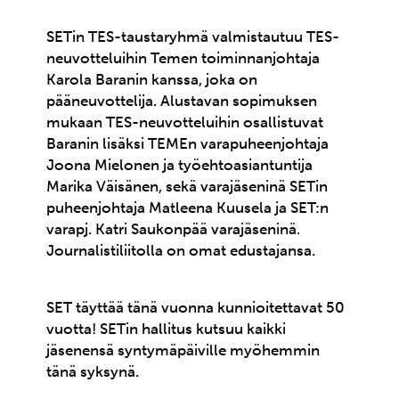
SETin TES-taustaryhmä valmistautuu TES-
neuvotteluihin Temen toiminnanjohtaja
Karola Baranin kanssa, joka on
pääneuvottelija. Alustavan sopimuksen
mukaan TES-neuvotteluihin osallistuvat
Baranin lisäksi TEMEn varapuheenjohtaja
Joona Mielonen ja työehtoasiantuntija
Marika Väisänen, sekä varajäseninä SETin
puheenjohtaja Matleena Kuusela ja SET:n
varapj. Katri Saukonpää varajäseninä.
Journalistiliitolla on omat edustajansa.
SET täyttää tänä vuonna kunnioitettavat 50
vuotta! SETin hallitus kutsuu kaikki
jäsenensä syntymäpäiville myöhemmin
tänä syksynä.