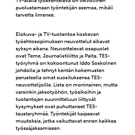
TV-alalla työskentelevä on velvollinen
puolustamaan työntekijän asemaa, mikäli
tarvetta ilmenee.
Elokuva- ja TV-tuotantoa koskevan
työehtosopimuksen neuvottelut alkavat
syksyn aikana. Neuvottelevat osapuolet
ovat Teme, Journalistiliitto ja Palta. TES-
työryhmä on kokoontunut Iddo Soskolnen
johdolla ja tehnyt kentän kokemusten
perusteella omat suosituksensa TES-
neuvottelijoille. Lista on moninainen, mutta
varsinkin jaksotyöhön, työaikoihin ja
tuotantojen suunnitteluun liittyvät
kysymykset ovat puhuttaneet TES-
taustaryhmää. Työntekijät kaipaavat
muutoksia, jotka vaikuttavat ennen kaikkea
työssäjaksamiseen.