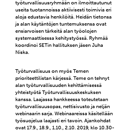
työturvallisuusryhmään on ilmoittautunut
useita tuotannoissa aktiivisesti toimivia eri
aloja edustavia henkilöitä. Heidän tietonsa
ja alan käytäntöjen tuntemuksensa ovat
ensiarvoisen tärkeitä alan työolojen
systemaattisessa kehitystyössä. Ryhmää
koordinoi SETin hallituksen jäsen Juha
Niska.
Työturvallisuus on myös Temen
prioriteettilistan kärjessä. Teme on tehnyt
alan työturvallisuuden kehittämisessä
yhteistyötä Työturvallisuuskeskuksen
kanssa. Laajassa hankkeessa toteutetaan
työturvallisuusopas, nettisivusto ja neljän
webinaarin sarja. Webinaareissa käsitellään
työsuojelua laajasti eri tavoin. Ajankohdat
ovat 17.9., 18.9., 1.10., 2.10. 2019, klo 10.30-