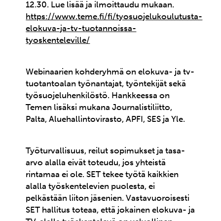
12.30. Lue lisää ja ilmoittaudu mukaan.
https://www.teme.fi/fi/tyosuojelukoulutusta-
elokuva-ja-tv-tuotannoissa-
tyoskenteleville/
Webinaarien kohderyhmä on elokuva- ja tv-
tuotantoalan työnantajat, työntekijät sekä
työsuojeluhenkilöstö. Hankkeessa on
Temen lisäksi mukana Journalistiliitto,
Palta, Aluehallintovirasto, APFI, SES ja Yle.
Työturvallisuus, reilut sopimukset ja tasa-
arvo alalla eivät toteudu, jos yhteistä
rintamaa ei ole. SET tekee työtä kaikkien
alalla työskentelevien puolesta, ei
pelkästään liiton jäsenien. Vastavuoroisesti
SET hallitus toteaa, että jokainen elokuva- ja