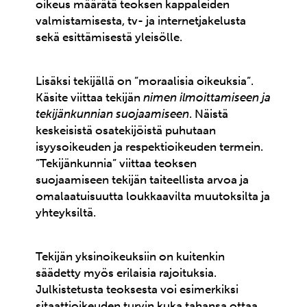
oikeus määrätä teoksen kappaleiden
valmistamisesta, tv- ja internetjakelusta
sekä esittämisestä yleisölle.
Lisäksi tekijällä on ”moraalisia oikeuksia”.
Käsite viittaa tekijän
nimen ilmoittamiseen ja
tekijänkunnian suojaamiseen
. Näistä
keskeisistä osatekijöistä puhutaan
isyysoikeuden ja respektioikeuden termein.
”Tekijänkunnia” viittaa teoksen
suojaamiseen tekijän taiteellista arvoa ja
omalaatuisuutta loukkaavilta muutoksilta ja
yhteyksiltä.
Tekijän yksinoikeuksiin on kuitenkin
säädetty myös erilaisia rajoituksia.
Julkistetusta teoksesta voi esimerkiksi
sitaattioikeuden turvin kuka tahansa ottaa