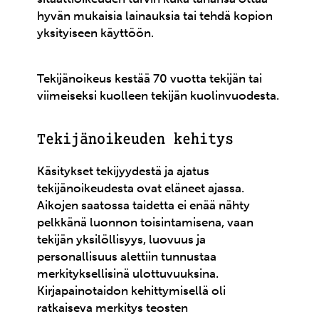
hyvän mukaisia lainauksia tai tehdä kopion
yksityiseen käyttöön.
Tekijänoikeus kestää 70 vuotta tekijän tai
viimeiseksi kuolleen tekijän kuolinvuodesta.
Tekijänoikeuden kehitys
Käsitykset tekijyydestä ja ajatus
tekijänoikeudesta ovat eläneet ajassa.
Aikojen saatossa taidetta ei enää nähty
pelkkänä luonnon toisintamisena, vaan
tekijän yksilöllisyys, luovuus ja
personallisuus alettiin tunnustaa
merkityksellisinä ulottuvuuksina.
Kirjapainotaidon kehittymisellä oli
ratkaiseva merkitys teosten