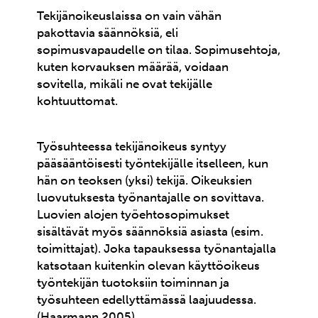
Tekijänoikeuslaissa on vain vähän
pakottavia säännöksiä, eli
sopimusvapaudelle on tilaa. Sopimusehtoja,
kuten korvauksen määrää, voidaan
sovitella, mikäli ne ovat tekijälle
kohtuuttomat.
Työsuhteessa tekijänoikeus syntyy
pääsääntöisesti työntekijälle itselleen, kun
hän on teoksen (yksi) tekijä. Oikeuksien
luovutuksesta työnantajalle on sovittava.
Luovien alojen työehtosopimukset
sisältävät myös säännöksiä asiasta (esim.
toimittajat). Joka tapauksessa työnantajalla
katsotaan kuitenkin olevan käyttöoikeus
työntekijän tuotoksiin toiminnan ja
työsuhteen edellyttämässä laajuudessa.
(Haarmann 2005)