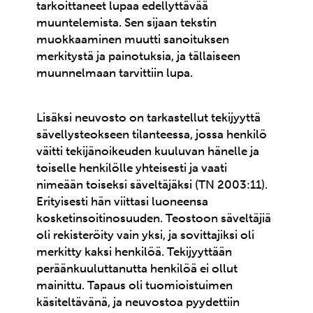
tarkoittaneet lupaa edellyttävää
muuntelemista. Sen sijaan tekstin
muokkaaminen muutti sanoituksen
merkitystä ja painotuksia, ja tällaiseen
muunnelmaan tarvittiin lupa.
Lisäksi neuvosto on tarkastellut tekijyyttä
sävellysteokseen tilanteessa, jossa henkilö
väitti tekijänoikeuden kuuluvan hänelle ja
toiselle henkilölle yhteisesti ja vaati
nimeään toiseksi säveltäjäksi (TN 2003:11).
Erityisesti hän viittasi luoneensa
kosketinsoitinosuuden. Teostoon säveltäjiä
oli rekisteröity vain yksi, ja sovittajiksi oli
merkitty kaksi henkilöä. Tekijyyttään
peräänkuuluttanutta henkilöä ei ollut
mainittu. Tapaus oli tuomioistuimen
käsiteltävänä, ja neuvostoa pyydettiin