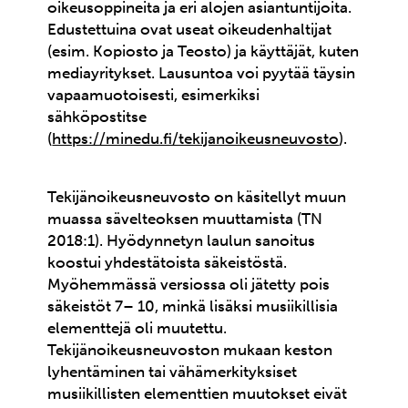
oikeusoppineita ja eri alojen asiantuntijoita.
Edustettuina ovat useat oikeudenhaltijat
(esim. Kopiosto ja Teosto) ja käyttäjät, kuten
mediayritykset. Lausuntoa voi pyytää täysin
vapaamuotoisesti, esimerkiksi
sähköpostitse
(
https://minedu.fi/tekijanoikeusneuvosto
).
Tekijänoikeusneuvosto on käsitellyt muun
muassa sävelteoksen muuttamista (TN
2018:1). Hyödynnetyn laulun sanoitus
koostui yhdestätoista säkeistöstä.
Myöhemmässä versiossa oli jätetty pois
säkeistöt 7– 10, minkä lisäksi musiikillisia
elementtejä oli muutettu.
Tekijänoikeusneuvoston mukaan keston
lyhentäminen tai vähämerkityksiset
musiikillisten elementtien muutokset eivät