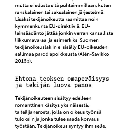
mutta ei edusta sitä puhtaimmillaan, kuten
ranskalainen tai saksalainen järjestelmä.
Lisäksi tekijänoikeutta raamittaa noin
kymmenkunta EU-direktiiviä. EU-
lainsäädäntö jättää jonkin verran kansallista
liikkumavaraa, ja esimerkiksi Suomen
tekijänoikeuslakiin ei sisälly EU-oikeuden
sallimaa parodiapoikkeusta (Alén-Savikko
2016b).
Ehtona teoksen omaperäisyys
ja tekijän luova panos
Tekijänoikeuteen sisältyy edelleen
romanttinen käsitys yksinäisestä,
taiteilijanerosta, jolla on oikeus työnsä
tuloksiin ja jonka tulee saada korvaus
työstään. Tekijänoikeus syntyy ihmiselle,