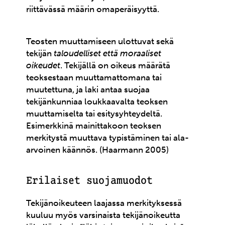
riittävässä määrin omaperäisyyttä.
Teosten muuttamiseen ulottuvat sekä
tekijän
taloudelliset että moraaliset
oikeudet
. Tekijällä on oikeus määrätä
teoksestaan muuttamattomana tai
muutettuna, ja laki antaa suojaa
tekijänkunniaa loukkaavalta teoksen
muuttamiselta tai esitysyhteydeltä.
Esimerkkinä mainittakoon teoksen
merkitystä muuttava typistäminen tai ala-
arvoinen käännös. (Haarmann 2005)
Erilaiset suojamuodot
Tekijänoikeuteen laajassa merkityksessä
kuuluu myös varsinaista tekijänoikeutta