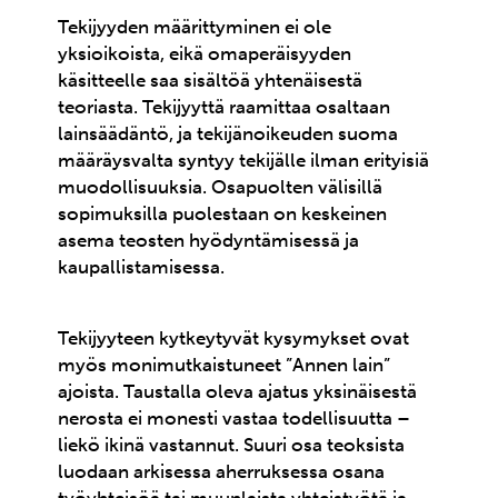
Tekijyyden määrittyminen ei ole
yksioikoista, eikä omaperäisyyden
käsitteelle saa sisältöä yhtenäisestä
teoriasta. Tekijyyttä raamittaa osaltaan
lainsäädäntö, ja tekijänoikeuden suoma
määräysvalta syntyy tekijälle ilman erityisiä
muodollisuuksia. Osapuolten välisillä
sopimuksilla puolestaan on keskeinen
asema teosten hyödyntämisessä ja
kaupallistamisessa.
Tekijyyteen kytkeytyvät kysymykset ovat
myös monimutkaistuneet ”Annen lain”
ajoista. Taustalla oleva ajatus yksinäisestä
nerosta ei monesti vastaa todellisuutta –
liekö ikinä vastannut. Suuri osa teoksista
luodaan arkisessa aherruksessa osana