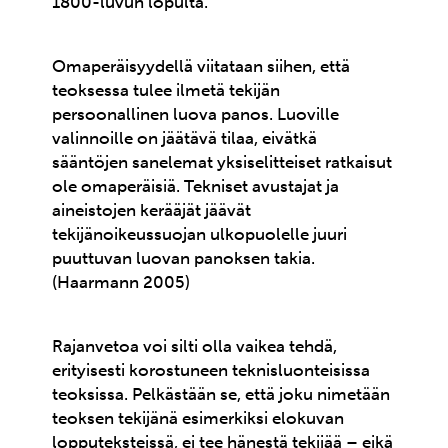
1800-luvun lopulta.
Omaperäisyydellä viitataan siihen, että
teoksessa tulee ilmetä tekijän
persoonallinen luova panos. Luoville
valinnoille on jäätävä tilaa, eivätkä
sääntöjen sanelemat yksiselitteiset ratkaisut
ole omaperäisiä. Tekniset avustajat ja
aineistojen kerääjät jäävät
tekijänoikeussuojan ulkopuolelle juuri
puuttuvan luovan panoksen takia.
(Haarmann 2005)
Rajanvetoa voi silti olla vaikea tehdä,
erityisesti korostuneen teknisluonteisissa
teoksissa. Pelkästään se, että joku nimetään
teoksen tekijänä esimerkiksi elokuvan
lopputeksteissä, ei tee hänestä tekijää – eikä