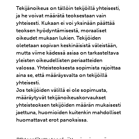
Tekijänoikeus on tällöin tekijöillä yhteisesti,
ja he voivat määrätä teoksestaan vain
yhteisesti. Kukaan ei voi yksinään päättää
teoksen hyödyntämisestä, moraaliset
oikeudet mukaan lukien. Tekijöiden
oletetaan sopivan keskinäisistä väleistään,
mutta viime kädessä asiaa on tarkasteltava
yleisten oikeudellisten periaatteiden
valossa. Yhteisteoksesta sopimista rajoittaa
aina se, että määräysvalta on tekijöillä
yhteisesti.
Jos tekijöiden välillä ei ole sopimusta,
määräytyvät tekijänoikeuskorvaukset
yhteisteoksen tekijöiden määrän mukaisesti
jaettuna, huomioiden kuitenkin mahdolliset
huomattavat erot panoksissa.