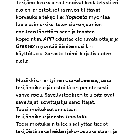
Tekijänoikeuksia hallinnoivat keskitetysti eri
alojen järjestöt, jotka myös tilittävät
korvauksia tekijöille:
Kopiosto
myöntää
lupia esimerkiksi televisio-ohjelmien
edelleen lähettämiseen ja teosten
kopiointiin,
APFI
edustaa elokuvatuottajia ja
Gramex
myöntää äänitemusiikin
käyttölupia. Sanasto toimii kirjallisuuden
alalla.
Musiikki on erityinen osa-alueensa, jossa
tekijänoikeusjärjestöillä on perinteisesti
vahva rooli. Sävellysteoksen tekijöitä ovat
säveltäjät, sovittajat ja sanoittajat.
Teosilmoitukset annetaan
tekijänoikeusjärjestö
Teostolle
.
Teosilmoituksiin tulee sisällyttää tiedot
tekijöistä sekä heidän jako-osuuksistaan, ja