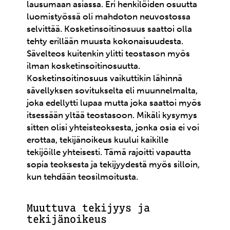
lausumaan asiassa. Eri henkilöiden osuutta
luomistyössä oli mahdoton neuvostossa
selvittää. Kosketinsoitinosuus saattoi olla
tehty erillään muusta kokonaisuudesta.
Sävelteos kuitenkin ylitti teostason myös
ilman kosketinsoitinosuutta.
Kosketinsoitinosuus vaikuttikin lähinnä
sävellyksen sovitukselta eli muunnelmalta,
joka edellytti lupaa mutta joka saattoi myös
itsessään yltää teostasoon. Mikäli kysymys
sitten olisi yhteisteoksesta, jonka osia ei voi
erottaa, tekijänoikeus kuului kaikille
tekijöille yhteisesti. Tämä rajoitti vapautta
sopia teoksesta ja tekijyydestä myös silloin,
kun tehdään teosilmoitusta.
Muuttuva tekijyys ja
tekijänoikeus