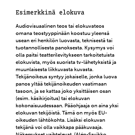
Esimerkkinä elokuva
Audiovisuaalinen teos tai elokuvateos
omana teostyyppinään koostuu yleensä
usean eri henkilön luovasta, teknisestä tai
tuotannollisesta panoksesta. Kysymys voi
olla paitsi teatterilevitykseen tarkoitetuista
elokuvista, myös suorista tv-lähetyksistä ja
muunlaisesta liikkuvasta kuvasta.
Tekijänoikeus syntyy jokaiselle, jonka luova
panos yltää tekijänoikeuden vaatimaan
tasoon, ja se kattaa joko yksittäisen osan
(esim. käsikirjoitus) tai elokuvan
kokonaisuudessaan. Pääohjaaja on aina yksi
elokuvan tekijöistä. Tämä on myös EU-
oikeuden lähtökohta. Lisäksi elokuvan
tekijänä voi olla vaikkapa pääkuvaaja.
Näkemykset vaihtelevat. (Alén-Savikko