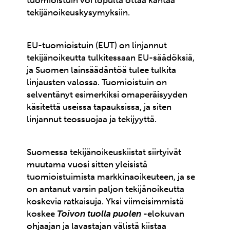
tuomioistuin voi lopulta ottaa kantaa
tekijänoikeuskysymyksiin.
EU-tuomioistuin (EUT) on linjannut
tekijänoikeutta tulkitessaan EU-säädöksiä,
ja Suomen lainsäädäntöä tulee tulkita
linjausten valossa. Tuomioistuin on
selventänyt esimerkiksi omaperäisyyden
käsitettä useissa tapauksissa, ja siten
linjannut teossuojaa ja tekijyyttä.
Suomessa tekijänoikeuskiistat siirtyivät
muutama vuosi sitten yleisistä
tuomioistuimista markkinaoikeuteen, ja se
on antanut varsin paljon tekijänoikeutta
koskevia ratkaisuja. Yksi viimeisimmistä
koskee
Toivon tuolla puolen
-elokuvan
ohjaajan ja lavastajan välistä kiistaa