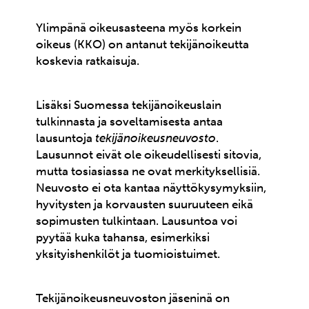
Ylimpänä oikeusasteena myös korkein
oikeus (KKO) on antanut tekijänoikeutta
koskevia ratkaisuja.
Lisäksi Suomessa tekijänoikeuslain
tulkinnasta ja soveltamisesta antaa
lausuntoja
tekijänoikeusneuvosto
.
Lausunnot eivät ole oikeudellisesti sitovia,
mutta tosiasiassa ne ovat merkityksellisiä.
Neuvosto ei ota kantaa näyttökysymyksiin,
hyvitysten ja korvausten suuruuteen eikä
sopimusten tulkintaan. Lausuntoa voi
pyytää kuka tahansa, esimerkiksi
yksityishenkilöt ja tuomioistuimet.
Tekijänoikeusneuvoston jäseninä on