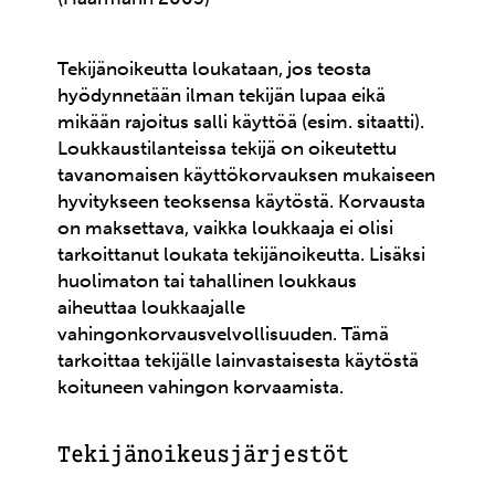
Tekijänoikeutta loukataan, jos teosta
hyödynnetään ilman tekijän lupaa eikä
mikään rajoitus salli käyttöä (esim. sitaatti).
Loukkaustilanteissa tekijä on oikeutettu
tavanomaisen käyttökorvauksen mukaiseen
hyvitykseen teoksensa käytöstä. Korvausta
on maksettava, vaikka loukkaaja ei olisi
tarkoittanut loukata tekijänoikeutta. Lisäksi
huolimaton tai tahallinen loukkaus
aiheuttaa loukkaajalle
vahingonkorvausvelvollisuuden. Tämä
tarkoittaa tekijälle lainvastaisesta käytöstä
koituneen vahingon korvaamista.
Tekijänoikeusjärjestöt