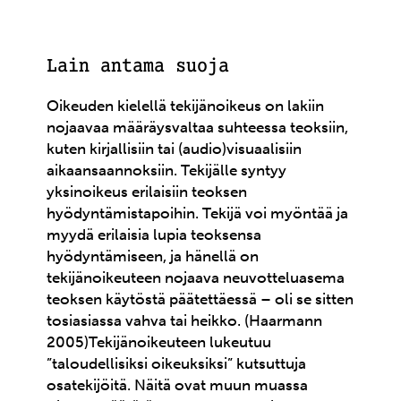
Lain antama suoja
Oikeuden kielellä tekijänoikeus on lakiin
nojaavaa määräysvaltaa suhteessa teoksiin,
kuten kirjallisiin tai (audio)visuaalisiin
aikaansaannoksiin. Tekijälle syntyy
yksinoikeus erilaisiin teoksen
hyödyntämistapoihin. Tekijä voi myöntää ja
myydä erilaisia lupia teoksensa
hyödyntämiseen, ja hänellä on
tekijänoikeuteen nojaava neuvotteluasema
teoksen käytöstä päätettäessä – oli se sitten
tosiasiassa vahva tai heikko. (Haarmann
2005)Tekijänoikeuteen lukeutuu
”taloudellisiksi oikeuksiksi” kutsuttuja
osatekijöitä. Näitä ovat muun muassa