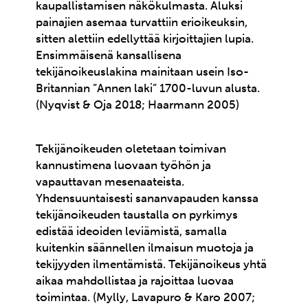
kaupallistamisen näkökulmasta. Aluksi
painajien asemaa turvattiin erioikeuksin,
sitten alettiin edellyttää kirjoittajien lupia.
Ensimmäisenä kansallisena
tekijänoikeuslakina mainitaan usein Iso-
Britannian ”Annen laki” 1700-luvun alusta.
(Nyqvist & Oja 2018; Haarmann 2005)
Tekijänoikeuden oletetaan toimivan
kannustimena luovaan työhön ja
vapauttavan mesenaateista.
Yhdensuuntaisesti sananvapauden kanssa
tekijänoikeuden taustalla on pyrkimys
edistää ideoiden leviämistä, samalla
kuitenkin säännellen ilmaisun muotoja ja
tekijyyden ilmentämistä. Tekijänoikeus yhtä
aikaa mahdollistaa ja rajoittaa luovaa
toimintaa. (Mylly, Lavapuro & Karo 2007;