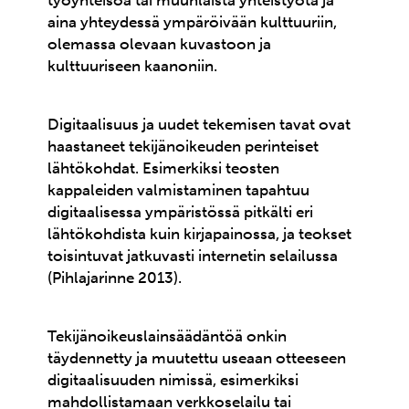
työyhteisöä tai muunlaista yhteistyötä ja
aina yhteydessä ympäröivään kulttuuriin,
olemassa olevaan kuvastoon ja
kulttuuriseen kaanoniin.
Digitaalisuus ja uudet tekemisen tavat ovat
haastaneet tekijänoikeuden perinteiset
lähtökohdat. Esimerkiksi teosten
kappaleiden valmistaminen tapahtuu
digitaalisessa ympäristössä pitkälti eri
lähtökohdista kuin kirjapainossa, ja teokset
toisintuvat jatkuvasti internetin selailussa
(Pihlajarinne 2013).
Tekijänoikeuslainsäädäntöä onkin
täydennetty ja muutettu useaan otteeseen
digitaalisuuden nimissä, esimerkiksi
mahdollistamaan verkkoselailu tai