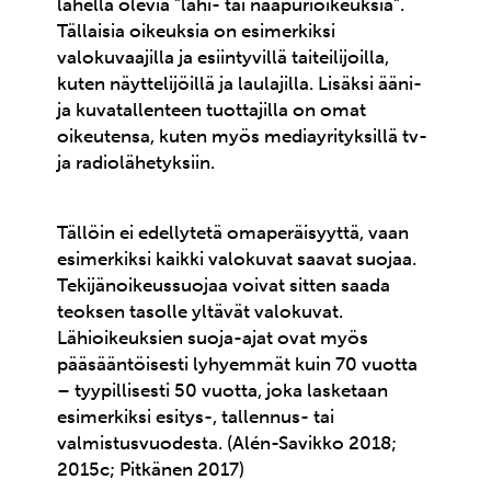
lähellä olevia ”lähi- tai naapurioikeuksia”.
Tällaisia oikeuksia on esimerkiksi
valokuvaajilla ja esiintyvillä taiteilijoilla,
kuten näyttelijöillä ja laulajilla. Lisäksi ääni-
ja kuvatallenteen tuottajilla on omat
oikeutensa, kuten myös mediayrityksillä tv-
ja radiolähetyksiin.
Tällöin ei edellytetä omaperäisyyttä, vaan
esimerkiksi kaikki valokuvat saavat suojaa.
Tekijänoikeussuojaa voivat sitten saada
teoksen tasolle yltävät valokuvat.
Lähioikeuksien suoja-ajat ovat myös
pääsääntöisesti lyhyemmät kuin 70 vuotta
– tyypillisesti 50 vuotta, joka lasketaan
esimerkiksi esitys-, tallennus- tai
valmistusvuodesta. (Alén-Savikko 2018;
2015c; Pitkänen 2017)