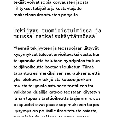
tekijät voivat sopia korvausten jaosta.
Tilitykset tekijöille ja kustantajalle
maksetaan ilmoitusten pohjalta.
Tekijyys tuomioistuimissa ja
muussa ratkaisukäytännössä
Yleensä tekijyyteen ja teossuojaan liittyvät
kysymykset tulevat arvioitavaksi vasta, kun
tekijänoikeutta halutaan hyödyntää tai kun
tekijänoikeutta koetaan loukatun. Tämä
tapahtuu esimerkiksi sen seurauksena, että
yksi elokuvan tekijöistä katsoo jonkun
muista tekijöistä astuneen tontilleen tai
vaikkapa kirjailija katsoo teostaan käytetyn
ilman lupaa sitaattioikeutta laajemmin. Jos
osapuolet eivät pääse sopimukseen tai jos
kysymys on poliisille ilmoitetusta asiasta,