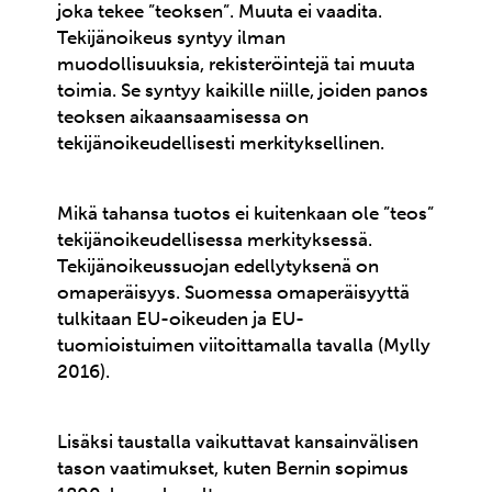
joka tekee ”teoksen”. Muuta ei vaadita.
Tekijänoikeus syntyy ilman
muodollisuuksia, rekisteröintejä tai muuta
toimia. Se syntyy kaikille niille, joiden panos
teoksen aikaansaamisessa on
tekijänoikeudellisesti merkityksellinen.
Mikä tahansa tuotos ei kuitenkaan ole ”teos”
tekijänoikeudellisessa merkityksessä.
Tekijänoikeussuojan edellytyksenä on
omaperäisyys. Suomessa omaperäisyyttä
tulkitaan EU-oikeuden ja EU-
tuomioistuimen viitoittamalla tavalla (Mylly
2016).
Lisäksi taustalla vaikuttavat kansainvälisen
tason vaatimukset, kuten Bernin sopimus