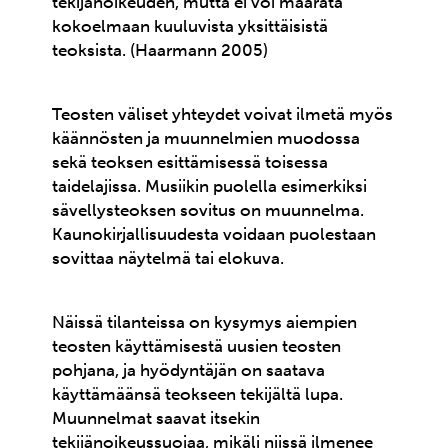
tekijänoikeuden, mutta ei voi määrätä
kokoelmaan kuuluvista yksittäisistä
teoksista. (Haarmann 2005)
Teosten väliset yhteydet voivat ilmetä myös
käännösten ja muunnelmien muodossa
sekä teoksen esittämisessä toisessa
taidelajissa. Musiikin puolella esimerkiksi
sävellysteoksen sovitus on muunnelma.
Kaunokirjallisuudesta voidaan puolestaan
sovittaa näytelmä tai elokuva.
Näissä tilanteissa on kysymys aiempien
teosten käyttämisestä uusien teosten
pohjana, ja hyödyntäjän on saatava
käyttämäänsä teokseen tekijältä lupa.
Muunnelmat saavat itsekin
tekijänoikeussuojaa, mikäli niissä ilmenee