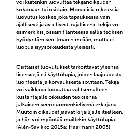
voi kuitenkin luovuttaa tekijänoikeuden
kokonaan tai osittain. Moraalisia oikeuksia
luovutus koskee joka tapauksessa vain
ajallisesti ja asiallisesti rajallisena: tekijä voi
esimerkiksi jossain tilanteessa sallia teoksen
hyödyntämisen ilman nimeään, mutta ei
luopua isyysoikeudesta yleisesti.
Osittaiset luovutukset tarkoittavat yleensä
lisenssejä eli käyttölupia, joiden laajuudesta,
luonteesta ja korvauksesta sovitaan. Tekijä
voi vaikkapa luovuttaa valitsemalleen
kustantajalle oikeuden teoksensa
julkaisemiseen suomenkielisenä e-kirjana.
Muutoin oikeudet jäävät kirjailijalle itselleen,
ja hän voi myöntää muillekin käyttölupia.
(Alén-Savikko 2015a; Haarmann 2005)