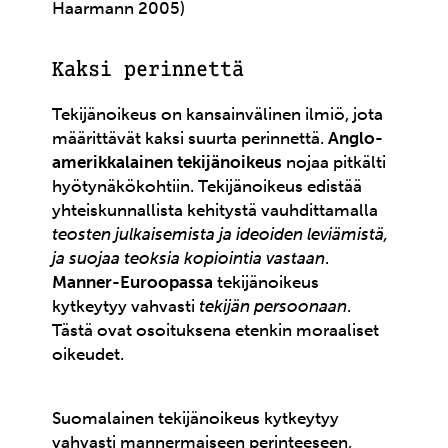
Haarmann 2005)
Kaksi perinnettä
Tekijänoikeus on kansainvälinen ilmiö, jota
määrittävät kaksi suurta perinnettä.
Anglo-
amerikkalainen tekijänoikeus
nojaa pitkälti
hyötynäkökohtiin. Tekijänoikeus edistää
yhteiskunnallista kehitystä vauhdittamalla
teosten julkaisemista ja ideoiden leviämistä,
ja suojaa teoksia kopiointia vastaan
.
Manner-Euroopassa
tekijänoikeus
kytkeytyy vahvasti
tekijän persoonaan
.
Tästä ovat osoituksena etenkin moraaliset
oikeudet.
Suomalainen tekijänoikeus kytkeytyy
vahvasti mannermaiseen perinteeseen,