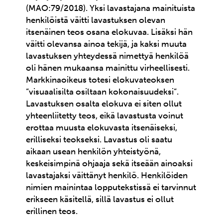
(MAO:79/2018). Yksi lavastajana mainituista
henkilöistä väitti lavastuksen olevan
itsenäinen teos osana elokuvaa. Lisäksi hän
väitti olevansa ainoa tekijä, ja kaksi muuta
lavastuksen yhteydessä nimettyä henkilöä
oli hänen mukaansa mainittu virheellisesti.
Markkinaoikeus totesi elokuvateoksen
”visuaalisilta osiltaan kokonaisuudeksi”.
Lavastuksen osalta elokuva ei siten ollut
yhteenliitetty teos, eikä lavastusta voinut
erottaa muusta elokuvasta itsenäiseksi,
erilliseksi teokseksi. Lavastus oli saatu
aikaan usean henkilön yhteistyönä,
keskeisimpinä ohjaaja sekä itseään ainoaksi
lavastajaksi väittänyt henkilö. Henkilöiden
nimien mainintaa lopputekstissä ei tarvinnut
erikseen käsitellä, sillä lavastus ei ollut
erillinen teos.