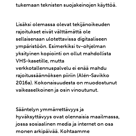
tukemaan teknisten suojakeinojen käyttöä.
Lisäksi olemassa olevat tekijänoikeuden
rajoitukset eivät välttämättä ole
sellaisenaan ulotettavissa digitaaliseen
ympäristöön. Esimerkiksi tv-ohjelman
yksityinen kopiointi on ollut mahdollista
VHS-kasetille, mutta
verkkotallennuspalvelu ei enää mahdu
rajoitussäännöksen piiriin (Alén-Savikko
2016a). Kokonaisuudesta on muodostunut
vaikeaselkoinen ja osin vinoutunut.
Sääntelyn ymmärrettävyys ja
hyväksyttävyys ovat olennaisia maailmassa,
jossa sosiaalinen media ja internet on osa
monen arkipäivää. Kohtaamme