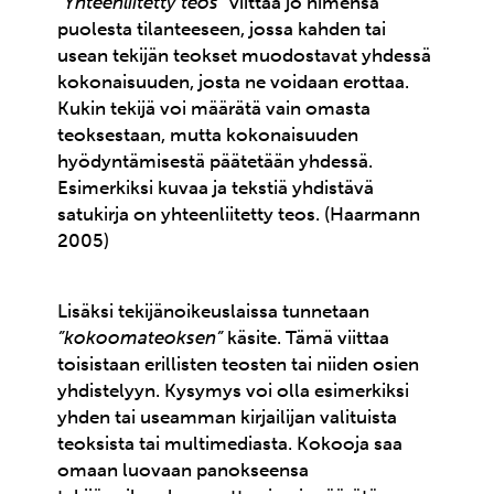
”Yhteenliitetty teos”
viittaa jo nimensä
puolesta tilanteeseen, jossa kahden tai
usean tekijän teokset muodostavat yhdessä
kokonaisuuden, josta ne voidaan erottaa.
Kukin tekijä voi määrätä vain omasta
teoksestaan, mutta kokonaisuuden
hyödyntämisestä päätetään yhdessä.
Esimerkiksi kuvaa ja tekstiä yhdistävä
satukirja on yhteenliitetty teos. (Haarmann
2005)
Lisäksi tekijänoikeuslaissa tunnetaan
”kokoomateoksen”
käsite. Tämä viittaa
toisistaan erillisten teosten tai niiden osien
yhdistelyyn. Kysymys voi olla esimerkiksi
yhden tai useamman kirjailijan valituista
teoksista tai multimediasta. Kokooja saa
omaan luovaan panokseensa