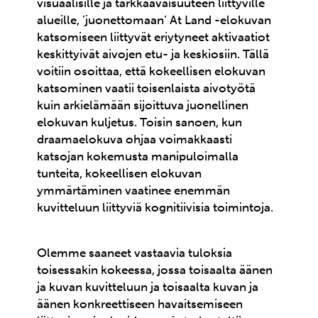
visuaalisille ja tarkkaavaisuuteen liittyville
alueille, ’juonettomaan’ At Land -elokuvan
katsomiseen liittyvät eriytyneet aktivaatiot
keskittyivät aivojen etu- ja keskiosiin. Tällä
voitiin osoittaa, että kokeellisen elokuvan
katsominen vaatii toisenlaista aivotyötä
kuin arkielämään sijoittuva juonellinen
elokuvan kuljetus. Toisin sanoen, kun
draamaelokuva ohjaa voimakkaasti
katsojan kokemusta manipuloimalla
tunteita, kokeellisen elokuvan
ymmärtäminen vaatinee enemmän
kuvitteluun liittyviä kognitiivisia toimintoja.
Olemme saaneet vastaavia tuloksia
toisessakin kokeessa, jossa toisaalta äänen
ja kuvan kuvitteluun ja toisaalta kuvan ja
äänen konkreettiseen havaitsemiseen