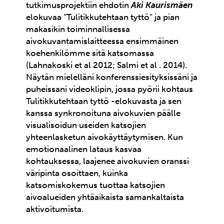
tutkimusprojektiin ehdotin
Aki Kaurismäen
elokuvaa “Tulitikkutehtaan tyttö” ja pian
makasikin toiminnallisessa
aivokuvantamislaitteessa ensimmäinen
koehenkilömme sitä katsomassa
(Lahnakoski et al 2012; Salmi et al . 2014).
Näytän mielelläni konferenssiesityksissäni ja
puheissani videoklipin, jossa pyörii kohtaus
Tulitikkutehtaan tyttö -elokuvasta ja sen
kanssa synkronoituna aivokuvien päälle
visualisoidun useiden katsojien
yhteenlasketun aivokäyttäytymisen. Kun
emotionaalinen lataus kasvaa
kohtauksessa, laajenee aivokuvien oranssi
väripinta osoittaen, kuinka
katsomiskokemus tuottaa katsojien
aivoalueiden yhtäaikaista samankaltaista
aktivoitumista.