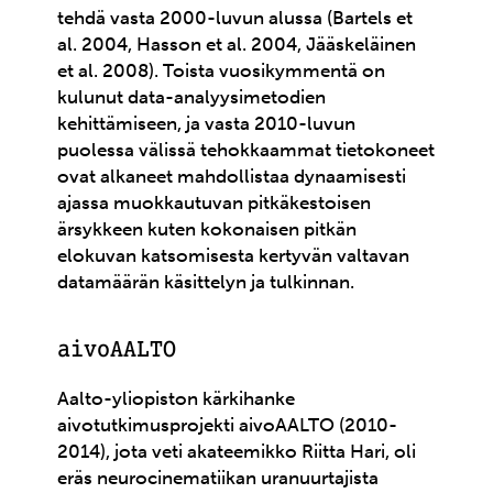
tehdä vasta 2000-luvun alussa (Bartels et
al. 2004, Hasson et al. 2004, Jääskeläinen
et al. 2008). Toista vuosikymmentä on
kulunut data-analyysimetodien
kehittämiseen, ja vasta 2010-luvun
puolessa välissä tehokkaammat tietokoneet
ovat alkaneet mahdollistaa dynaamisesti
ajassa muokkautuvan pitkäkestoisen
ärsykkeen kuten kokonaisen pitkän
elokuvan katsomisesta kertyvän valtavan
datamäärän käsittelyn ja tulkinnan.
aivoAALTO
Aalto-yliopiston kärkihanke
aivotutkimusprojekti aivoAALTO (2010-
2014), jota veti akateemikko Riitta Hari, oli
eräs neurocinematiikan uranuurtajista