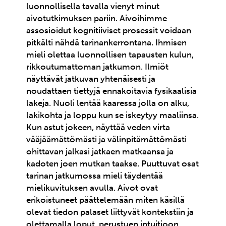
luonnollisella tavalla vienyt minut
aivotutkimuksen pariin. Aivoihimme
assosioidut kognitiiviset prosessit voidaan
pitkälti nähdä tarinankerrontana. Ihmisen
mieli olettaa luonnollisen tapausten kulun,
rikkoutumattoman jatkumon. Ilmiöt
näyttävät jatkuvan yhtenäisesti ja
noudattaen tiettyjä ennakoitavia fysikaalisia
lakeja. Nuoli lentää kaaressa jolla on alku,
lakikohta ja loppu kun se iskeytyy maaliinsa.
Kun astut jokeen, näyttää veden virta
vääjäämättömästi ja välinpitämättömästi
ohittavan jalkasi jatkaen matkaansa ja
kadoten joen mutkan taakse. Puuttuvat osat
tarinan jatkumossa mieli täydentää
mielikuvituksen avulla. Aivot ovat
erikoistuneet päättelemään miten käsillä
olevat tiedon palaset liittyvät kontekstiin ja
olettamalla loput, perustuen intuitioon,