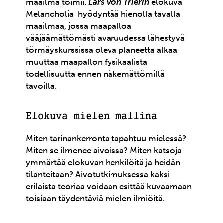
maailma toimii.
Lars von Trierin
elokuva
Melancholia hyödyntää hienolla tavalla
maailmaa, jossa maapalloa
vääjäämättömästi avaruudessa lähestyvä
törmäyskurssissa oleva planeetta alkaa
muuttaa maapallon fysikaalista
todellisuutta ennen näkemättömillä
tavoilla.
Elokuva mielen mallina
Miten tarinankerronta tapahtuu mielessä?
Miten se ilmenee aivoissa? Miten katsoja
ymmärtää elokuvan henkilöitä ja heidän
tilanteitaan? Aivotutkimuksessa kaksi
erilaista teoriaa voidaan esittää kuvaamaan
toisiaan täydentäviä mielen ilmiöitä.