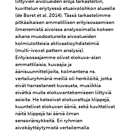
liittyvien aivolueiden eroja tarkasteltiin,
kuvittelun eriytyessä etuaivolohkon alueelle
(de Borst et al. 2014). Tässä tarkastelimme
pitkäaikaisen ammatillisen erityisosaamisen
ilmenemistä aivoissa analysoimalla kokeen
aikana muodostuneita aivoalueiden
kolmiulotteisia aktivaatioyhdistelmiä
(multi-ivoxel pattern analysis).
Erityisosaajamme olivat elokuva-alan
ammattilaisia, kuvaajia ja
äänisuunnittelijoita, kolmantena ns.
vertailuryhmänä meillä oli henkilöitä, jotka
eivät harrastaneet kuvausta, musiikkia
eivätkä muita elokuvantekemiseen liittyviä
asioita. He katsoivat elokuvattuja klippejä,
kuuntelivat elokuvan ääniä, sekä kuvittelivat
näitä klippejä tai ääniä ilman
sensoriärsykkeitä. Eri ryhmien
aivokäyttäytymistä vertailemalla