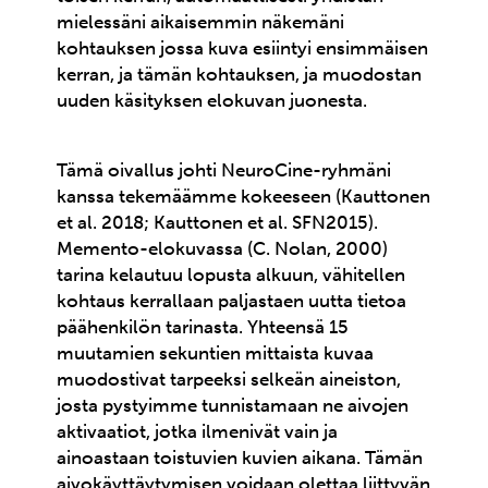
mielessäni aikaisemmin näkemäni
kohtauksen jossa kuva esiintyi ensimmäisen
kerran, ja tämän kohtauksen, ja muodostan
uuden käsityksen elokuvan juonesta.
Tämä oivallus johti NeuroCine-ryhmäni
kanssa tekemäämme kokeeseen (Kauttonen
et al. 2018; Kauttonen et al. SFN2015).
Memento-elokuvassa (C. Nolan, 2000)
tarina kelautuu lopusta alkuun, vähitellen
kohtaus kerrallaan paljastaen uutta tietoa
päähenkilön tarinasta. Yhteensä 15
muutamien sekuntien mittaista kuvaa
muodostivat tarpeeksi selkeän aineiston,
josta pystyimme tunnistamaan ne aivojen
aktivaatiot, jotka ilmenivät vain ja
ainoastaan toistuvien kuvien aikana. Tämän
aivokäyttäytymisen voidaan olettaa liittyvän