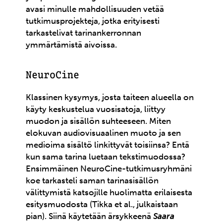
avasi minulle mahdollisuuden vetää
tutkimusprojekteja, jotka erityisesti
tarkastelivat tarinankerronnan
ymmärtämistä aivoissa.
NeuroCine
Klassinen kysymys, josta taiteen alueella on
käyty keskustelua vuosisatoja, liittyy
muodon ja sisällön suhteeseen. Miten
elokuvan audiovisuaalinen muoto ja sen
medioima sisältö linkittyvät toisiinsa? Entä
kun sama tarina luetaan tekstimuodossa?
Ensimmäinen NeuroCine-tutkimusryhmäni
koe tarkasteli saman tarinasisällön
välittymistä katsojille huolimatta erilaisesta
esitysmuodosta (Tikka et al., julkaistaan
pian). Siinä käytetään ärsykkeenä
Saara