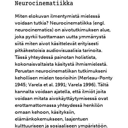
Neurocinematiikka
Miten elokuvan ilmentymistä mielessä
voidaan tutkia? Neurocinematiikka (engl.
neurocinematics) on aivotutkimuksen alue,
joka pyrkii tuottamaan uutta ymmärrystä
siitä miten aivot käsittelevät erityisesti
pitkäkestoisia audiovisuaalisia tarinoita.
Tässä yhteydessä painotan holistista,
kokonaisvaltaista käsitystä ihmismielestä.
Perustan neurocinematiikan tutkimukseni
kehollisen mielen teorioihin (Merleau-Ponty
1945; Varela et al. 1991; Varela 1996). Tältä
kannalta voidaan ajatella, että ilmiöt joita
voidaan mitata aivokäyttäytymisessä ovat
erottamattomassa yhteydessä henkilön
omaan kehoon, käsityksiin,
elämänkokemukseen, laajentuen
kulttuuriseen ja sosiaaliseen ympäristöön.