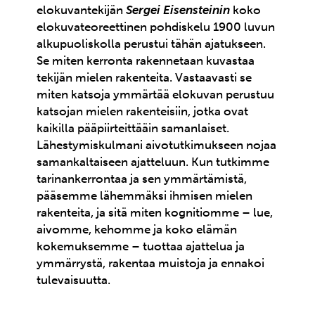
elokuvantekijän
Sergei Eisensteinin
koko
elokuvateoreettinen pohdiskelu 1900 luvun
alkupuoliskolla perustui tähän ajatukseen.
Se miten kerronta rakennetaan kuvastaa
tekijän mielen rakenteita. Vastaavasti se
miten katsoja ymmärtää elokuvan perustuu
katsojan mielen rakenteisiin, jotka ovat
kaikilla pääpiirteittääin samanlaiset.
Lähestymiskulmani aivotutkimukseen nojaa
samankaltaiseen ajatteluun. Kun tutkimme
tarinankerrontaa ja sen ymmärtämistä,
pääsemme lähemmäksi ihmisen mielen
rakenteita, ja sitä miten kognitiomme – lue,
aivomme, kehomme ja koko elämän
kokemuksemme – tuottaa ajattelua ja
ymmärrystä, rakentaa muistoja ja ennakoi
tulevaisuutta.