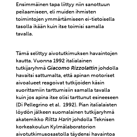
Ensimmäinen tapa liittyy niin sanottuun
peilaamiseen, eli muiden ihmisten
toimintojen ymmärtämiseen ei-tietoisella
tasolla ikään kuin itse toimisi samalla
tavalla.
Tämä selittyy aivotutkimuksen havaintojen
kautta. Vuonna 1992 italialainen
tutkijaryhmä
Giacomo Rizzolattin
johdolla
havaitsi sattumalta, että apinan motoriset
aivoalueet reagoivat tutkijoiden käsin
suorittamiin tarttumisiin samalla tavalla
kuin jos apina itse olisi tarttunut esineeseen
(Di Pellegrino et al. 1992). Pian italialaisten
löydön jälkeen suomalainen tutkijaryhmä
akatemikko
Riitta Harin
johdolla Teknisen
korkeakoulun Kylmälaboratorion
aivotutkimusosastolla täydensi havaintoa