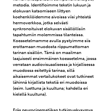
metodia. Identifioimme tekstin lukuun ja
elokuvan katsomiseen liittyen
koehenkilöidemme aivoissa viisi yhteistä
hermoverkkoa, jotka selvästi
synkronoituivat elokuvan sisällöllisiin
tapahtumiin molemmissa tilanteissa.
Koeasetelmamme avulla pystyimme siis
erottamaan muodosta riippumattoman
tarinan sisällön. Tämä on maailman
laajuisesti ensimmäinen koeasetelma, jossa
verrataan audiovisuaalisessa ja kirjallisessa
muodossa esitettyä tarinaa, sillä
aikaisemmat vertailukokeet ovat tutkineet
lähinnä kirjallista tekstiä eri muodoissa
(esim. luettuna ja kuultuna; kahdella eri
kielellä kuultuna).
Eräs neurocinematiikan tutkimuskysymys