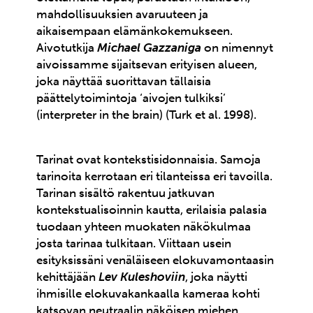
mahdollisuuksien avaruuteen ja
aikaisempaan elämänkokemukseen.
Aivotutkija
Michael Gazzaniga
on nimennyt
aivoissamme sijaitsevan erityisen alueen,
joka näyttää suorittavan tällaisia
päättelytoimintoja ‘aivojen tulkiksi’
(interpreter in the brain) (Turk et al. 1998).
Tarinat ovat kontekstisidonnaisia. Samoja
tarinoita kerrotaan eri tilanteissa eri tavoilla.
Tarinan sisältö rakentuu jatkuvan
kontekstualisoinnin kautta, erilaisia palasia
tuodaan yhteen muokaten näkökulmaa
josta tarinaa tulkitaan. Viittaan usein
esityksissäni venäläiseen elokuvamontaasin
kehittäjään
Lev Kuleshoviin
, joka näytti
ihmisille elokuvakankaalla kameraa kohti
katsovan neutraalin näköisen miehen