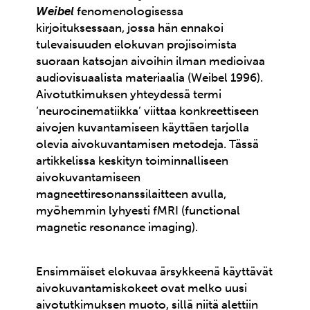
Weibel
fenomenologisessa
kirjoituksessaan, jossa hän ennakoi
tulevaisuuden elokuvan projisoimista
suoraan katsojan aivoihin ilman medioivaa
audiovisuaalista materiaalia (Weibel 1996).
Aivotutkimuksen yhteydessä termi
‘neurocinematiikka’ viittaa konkreettiseen
aivojen kuvantamiseen käyttäen tarjolla
olevia aivokuvantamisen metodeja. Tässä
artikkelissa keskityn toiminnalliseen
aivokuvantamiseen
magneettiresonanssilaitteen avulla,
myöhemmin lyhyesti fMRI (functional
magnetic resonance imaging).
Ensimmäiset elokuvaa ärsykkeenä käyttävät
aivokuvantamiskokeet ovat melko uusi
aivotutkimuksen muoto, sillä niitä alettiin