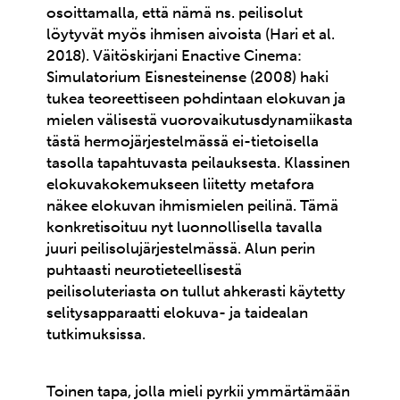
osoittamalla, että nämä ns. peilisolut
löytyvät myös ihmisen aivoista (Hari et al.
2018). Väitöskirjani Enactive Cinema:
Simulatorium Eisnesteinense (2008) haki
tukea teoreettiseen pohdintaan elokuvan ja
mielen välisestä vuorovaikutusdynamiikasta
tästä hermojärjestelmässä ei-tietoisella
tasolla tapahtuvasta peilauksesta. Klassinen
elokuvakokemukseen liitetty metafora
näkee elokuvan ihmismielen peilinä. Tämä
konkretisoituu nyt luonnollisella tavalla
juuri peilisolujärjestelmässä. Alun perin
puhtaasti neurotieteellisestä
peilisoluteriasta on tullut ahkerasti käytetty
selitysapparaatti elokuva- ja taidealan
tutkimuksissa.
Toinen tapa, jolla mieli pyrkii ymmärtämään