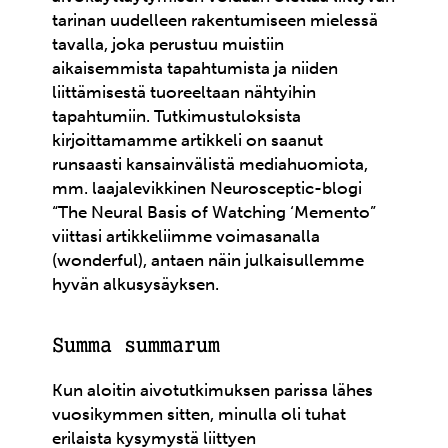
tarinan uudelleen rakentumiseen mielessä
tavalla, joka perustuu muistiin
aikaisemmista tapahtumista ja niiden
liittämisestä tuoreeltaan nähtyihin
tapahtumiin. Tutkimustuloksista
kirjoittamamme artikkeli on saanut
runsaasti kansainvälistä mediahuomiota,
mm. laajalevikkinen Neurosceptic-blogi
“The Neural Basis of Watching ‘Memento”
viittasi artikkeliimme voimasanalla
(wonderful), antaen näin julkaisullemme
hyvän alkusysäyksen.
Summa summarum
Kun aloitin aivotutkimuksen parissa lähes
vuosikymmen sitten, minulla oli tuhat
erilaista kysymystä liittyen