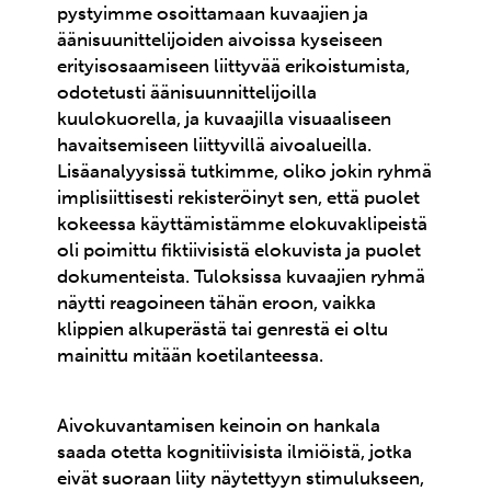
pystyimme osoittamaan kuvaajien ja
äänisuunittelijoiden aivoissa kyseiseen
erityisosaamiseen liittyvää erikoistumista,
odotetusti äänisuunnittelijoilla
kuulokuorella, ja kuvaajilla visuaaliseen
havaitsemiseen liittyvillä aivoalueilla.
Lisäanalyysissä tutkimme, oliko jokin ryhmä
implisiittisesti rekisteröinyt sen, että puolet
kokeessa käyttämistämme elokuvaklipeistä
oli poimittu fiktiivisistä elokuvista ja puolet
dokumenteista. Tuloksissa kuvaajien ryhmä
näytti reagoineen tähän eroon, vaikka
klippien alkuperästä tai genrestä ei oltu
mainittu mitään koetilanteessa.
Aivokuvantamisen keinoin on hankala
saada otetta kognitiivisista ilmiöistä, jotka
eivät suoraan liity näytettyyn stimulukseen,