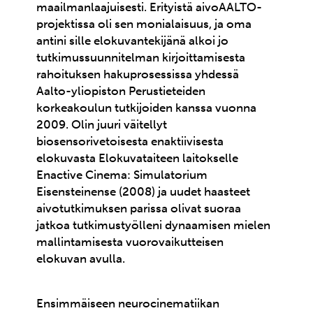
maailmanlaajuisesti. Erityistä aivoAALTO-
projektissa oli sen monialaisuus, ja oma
antini sille elokuvantekijänä alkoi jo
tutkimussuunnitelman kirjoittamisesta
rahoituksen hakuprosessissa yhdessä
Aalto-yliopiston Perustieteiden
korkeakoulun tutkijoiden kanssa vuonna
2009. Olin juuri väitellyt
biosensorivetoisesta enaktiivisesta
elokuvasta Elokuvataiteen laitokselle
Enactive Cinema: Simulatorium
Eisensteinense (2008) ja uudet haasteet
aivotutkimuksen parissa olivat suoraa
jatkoa tutkimustyölleni dynaamisen mielen
mallintamisesta vuorovaikutteisen
elokuvan avulla.
Ensimmäiseen neurocinematiikan