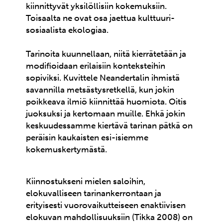
kiinnittyvät yksilöllisiin kokemuksiin.
Toisaalta ne ovat osa jaettua kulttuuri-
sosiaalista ekologiaa.
Tarinoita kuunnellaan, niitä kierrätetään ja
modifioidaan erilaisiin konteksteihin
sopiviksi. Kuvittele Neandertalin ihmistä
savannilla metsästysretkellä, kun jokin
poikkeava ilmiö kiinnittää huomiota. Oitis
juoksuksi ja kertomaan muille. Ehkä jokin
keskuudessamme kiertävä tarinan pätkä on
peräisin kaukaisten esi-isiemme
kokemuskertymästä.
Kiinnostukseni mielen saloihin,
elokuvalliseen tarinankerrontaan ja
erityisesti vuorovaikutteiseen enaktiivisen
elokuvan mahdollisuuksiin (Tikka 2008) on