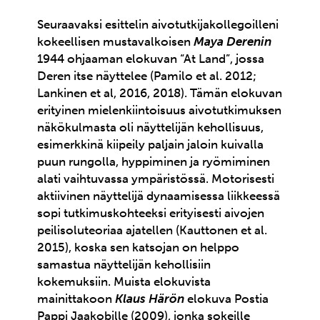
Seuraavaksi esittelin aivotutkijakollegoilleni
kokeellisen mustavalkoisen
Maya Derenin
1944 ohjaaman elokuvan “At Land”, jossa
Deren itse näyttelee (Pamilo et al. 2012;
Lankinen et al, 2016, 2018). Tämän elokuvan
erityinen mielenkiintoisuus aivotutkimuksen
näkökulmasta oli näyttelijän kehollisuus,
esimerkkinä kiipeily paljain jaloin kuivalla
puun rungolla, hyppiminen ja ryömiminen
alati vaihtuvassa ympäristössä. Motorisesti
aktiivinen näyttelijä dynaamisessa liikkeessä
sopi tutkimuskohteeksi erityisesti aivojen
peilisoluteoriaa ajatellen (Kauttonen et al.
2015), koska sen katsojan on helppo
samastua näyttelijän kehollisiin
kokemuksiin. Muista elokuvista
mainittakoon
Klaus Härön
elokuva Postia
Pappi Jaakobille (2009), jonka sokeille