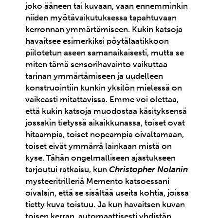
joko ääneen tai kuvaan, vaan ennemminkin
niiden myötävaikutuksessa tapahtuvaan
kerronnan ymmärtämiseen. Kukin katsoja
havaitsee esimerkiksi pöytälaatikkoon
piilotetun aseen samanaikaisesti, mutta se
miten tämä sensorihavainto vaikuttaa
tarinan ymmärtämiseen ja uudelleen
konstruointiin kunkin yksilön mielessä on
vaikeasti mitattavissa. Emme voi olettaa,
että kukin katsoja muodostaa käsityksensä
jossakin tietyssä aikaikkunassa, toiset ovat
hitaampia, toiset nopeampia oivaltamaan,
toiset eivät ymmärrä lainkaan mistä on
kyse. Tähän ongelmalliseen ajastukseen
tarjoutui ratkaisu, kun
Christopher Nolanin
mysteeritrilleriä Memento katsoessani
oivalsin, että se sisältää useita kohtia, joissa
tietty kuva toistuu. Ja kun havaitsen kuvan
toisen kerran, automaattisesti yhdistän