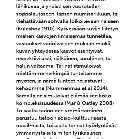
lähikuvaa ja yhdisti sen vuorotellen
soppalautaseen, lapsen ruumisarkkuun, tai
viehättävään sohvalla loikoilevaan naiseen
(Kuleshov 1910). Kysyessään kuviin liitetyn
miehen kasvojen ilmaisemaa tunnetilaa,
vastaukset varioivat sen mukaan minkä
kuvan yhteydessä kasvot esiintyivät,
respektiivisesti, nälkäinen, surullinen, tai
halun valtaama. Tarinat stimuloivat
mieltämme herkimpiä tunteitamme
myöten, ja nämä tunteet heijastuvat
kehoomme (Nummenmaa et al 2014).
Samalla ne simuloivat elämää sen koko
kompleksisuudessa (Mar & Oatley 2008)
Toisaalta tarinoiden ymmärtäminen
perustuu tietoon sosio-kulttuurisesta
maailmasta, toisaalta tarinat hyödyntävät
ymmärrystä siitä miten fysikaalinen