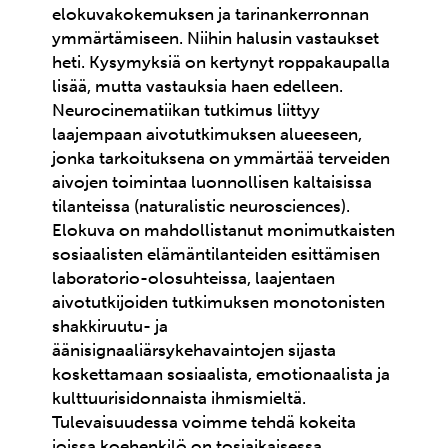
elokuvakokemuksen ja tarinankerronnan
ymmärtämiseen. Niihin halusin vastaukset
heti. Kysymyksiä on kertynyt roppakaupalla
lisää, mutta vastauksia haen edelleen.
Neurocinematiikan tutkimus liittyy
laajempaan aivotutkimuksen alueeseen,
jonka tarkoituksena on ymmärtää terveiden
aivojen toimintaa luonnollisen kaltaisissa
tilanteissa (naturalistic neurosciences).
Elokuva on mahdollistanut monimutkaisten
sosiaalisten elämäntilanteiden esittämisen
laboratorio-olosuhteissa, laajentaen
aivotutkijoiden tutkimuksen monotonisten
shakkiruutu- ja
äänisignaaliärsykehavaintojen sijasta
koskettamaan sosiaalista, emotionaalista ja
kulttuurisidonnaista ihmismieltä.
Tulevaisuudessa voimme tehdä kokeita
joissa koehenkilö on tosiaikaisessa