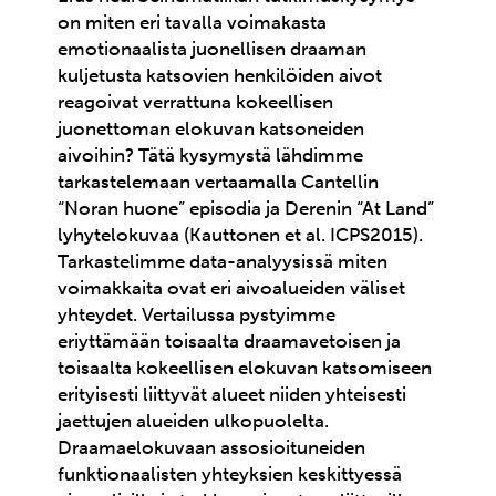
on miten eri tavalla voimakasta
emotionaalista juonellisen draaman
kuljetusta katsovien henkilöiden aivot
reagoivat verrattuna kokeellisen
juonettoman elokuvan katsoneiden
aivoihin? Tätä kysymystä lähdimme
tarkastelemaan vertaamalla Cantellin
“Noran huone” episodia ja Derenin “At Land”
lyhytelokuvaa (Kauttonen et al. ICPS2015).
Tarkastelimme data-analyysissä miten
voimakkaita ovat eri aivoalueiden väliset
yhteydet. Vertailussa pystyimme
eriyttämään toisaalta draamavetoisen ja
toisaalta kokeellisen elokuvan katsomiseen
erityisesti liittyvät alueet niiden yhteisesti
jaettujen alueiden ulkopuolelta.
Draamaelokuvaan assosioituneiden
funktionaalisten yhteyksien keskittyessä