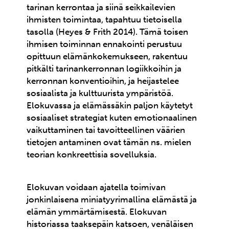
tarinan kerrontaa ja siinä seikkailevien
ihmisten toimintaa, tapahtuu tietoisella
tasolla (Heyes & Frith 2014). Tämä toisen
ihmisen toiminnan ennakointi perustuu
opittuun elämänkokemukseen, rakentuu
pitkälti tarinankerronnan logiikkoihin ja
kerronnan konventioihin, ja heijastelee
sosiaalista ja kulttuurista ympäristöä.
Elokuvassa ja elämässäkin paljon käytetyt
sosiaaliset strategiat kuten emotionaalinen
vaikuttaminen tai tavoitteellinen väärien
tietojen antaminen ovat tämän ns. mielen
teorian konkreettisia sovelluksia.
Elokuvan voidaan ajatella toimivan
jonkinlaisena miniatyyrimallina elämästä ja
elämän ymmärtämisestä. Elokuvan
historiassa taaksepäin katsoen, venäläisen