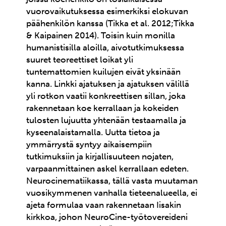
vuorovaikutuksessa esimerkiksi elokuvan
päähenkilön kanssa (Tikka et al. 2012;Tikka
& Kaipainen 2014). Toisin kuin monilla
humanistisilla aloilla, aivotutkimuksessa
suuret teoreettiset loikat yli
tuntemattomien kuilujen eivät yksinään
kanna. Linkki ajatuksen ja ajatuksen välillä
yli rotkon vaatii konkreettisen sillan, joka
rakennetaan koe kerrallaan ja kokeiden
tulosten lujuutta yhtenään testaamalla ja
kyseenalaistamalla. Uutta tietoa ja
ymmärrystä syntyy aikaisempiin
tutkimuksiin ja kirjallisuuteen nojaten,
varpaanmittainen askel kerrallaan edeten.
Neurocinematiikassa, tällä vasta muutaman
vuosikymmenen vanhalla tieteenalueella, ei
ajeta formulaa vaan rakennetaan Iisakin
kirkkoa, johon NeuroCine-työtovereideni