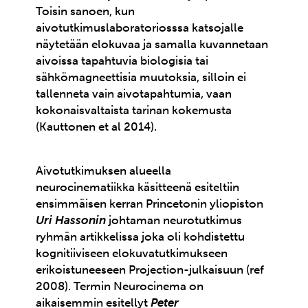
Toisin sanoen, kun
aivotutkimuslaboratoriosssa katsojalle
näytetään elokuvaa ja samalla kuvannetaan
aivoissa tapahtuvia biologisia tai
sähkömagneettisia muutoksia, silloin ei
tallenneta vain aivotapahtumia, vaan
kokonaisvaltaista tarinan kokemusta
(Kauttonen et al 2014).
Aivotutkimuksen alueella
neurocinematiikka käsitteenä esiteltiin
ensimmäisen kerran Princetonin yliopiston
Uri Hassonin
johtaman neurotutkimus
ryhmän artikkelissa joka oli kohdistettu
kognitiiviseen elokuvatutkimukseen
erikoistuneeseen Projection-julkaisuun (ref
2008). Termin Neurocinema on
aikaisemmin esitellyt
Peter