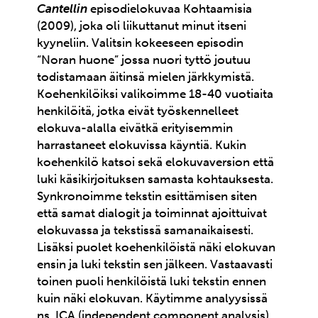
Cantellin
episodielokuvaa Kohtaamisia
(2009), joka oli liikuttanut minut itseni
kyyneliin. Valitsin kokeeseen episodin
“Noran huone” jossa nuori tyttö joutuu
todistamaan äitinsä mielen järkkymistä.
Koehenkilöiksi valikoimme 18-40 vuotiaita
henkilöitä, jotka eivät työskennelleet
elokuva-alalla eivätkä erityisemmin
harrastaneet elokuvissa käyntiä. Kukin
koehenkilö katsoi sekä elokuvaversion että
luki käsikirjoituksen samasta kohtauksesta.
Synkronoimme tekstin esittämisen siten
että samat dialogit ja toiminnat ajoittuivat
elokuvassa ja tekstissä samanaikaisesti.
Lisäksi puolet koehenkilöistä näki elokuvan
ensin ja luki tekstin sen jälkeen. Vastaavasti
toinen puoli henkilöistä luki tekstin ennen
kuin näki elokuvan. Käytimme analyysissä
ns. ICA (independent component analysis)