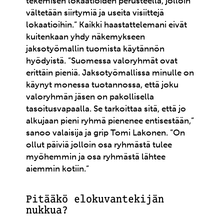
tekemisen lokaatioiden perusteella, jolloin
vältetään siirtymiä ja useita visiittejä
lokaatioihin.” Kaikki haastattelemani eivät
kuitenkaan yhdy näkemykseen
jaksotyömallin tuomista käytännön
hyödyistä. ”Suomessa valoryhmät ovat
erittäin pieniä. Jaksotyömallissa minulle on
käynyt monessa tuotannossa, että joku
valoryhmän jäsen on pakollisella
tasoitusvapaalla. Se tarkoittaa sitä, että jo
alkujaan pieni ryhmä pienenee entisestään,”
sanoo valaisija ja grip Tomi Lakonen. ”On
ollut päiviä jolloin osa ryhmästä tulee
myöhemmin ja osa ryhmästä lähtee
aiemmin kotiin.”
Pitääkö elokuvantekijän
nukkua?