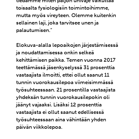
tiedämme miten paljon univaje vaikuttaa
toisaalta fysiologisiin toimintoihimme,
mutta myös vireyteen. Olemme kuitenkin
sellainen laji, joka tarvitsee unen ja
palautumisen.”
Elokuva-alalla lepoaikojen järjestämisessä
ja noudattamisessa onkin selkeä
kehittämisen paikka. Temen vuonna 2017
teettämässä jäsenkyselyssä 31 prosenttia
vastaajista ilmoitti, ettei ollut saanut 11
tunnin vuorokausilepoa viimeisimmässä
työsuhteessaan. 21 prosentilla vastaajista
yhdeksän tunnin vuorokausilepokin oli
jäänyt vajaaksi. Lisäksi 12 prosenttia
vastaajista ei ollut saanut edellisessä
työsuhteessaan aina vähintään yhden
päivän viikkolepoa.