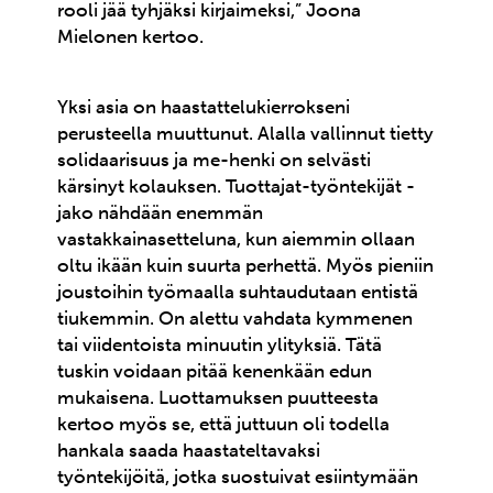
rooli jää tyhjäksi kirjaimeksi,” Joona
Mielonen kertoo.
Yksi asia on haastattelukierrokseni
perusteella muuttunut. Alalla vallinnut tietty
solidaarisuus ja me-henki on selvästi
kärsinyt kolauksen. Tuottajat-työntekijät -
jako nähdään enemmän
vastakkainasetteluna, kun aiemmin ollaan
oltu ikään kuin suurta perhettä. Myös pieniin
joustoihin työmaalla suhtaudutaan entistä
tiukemmin. On alettu vahdata kymmenen
tai viidentoista minuutin ylityksiä. Tätä
tuskin voidaan pitää kenenkään edun
mukaisena. Luottamuksen puutteesta
kertoo myös se, että juttuun oli todella
hankala saada haastateltavaksi
työntekijöitä, jotka suostuivat esiintymään