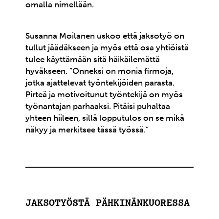
omalla nimellään.
Susanna Moilanen uskoo että jaksotyö on
tullut jäädäkseen ja myös että osa yhtiöistä
tulee käyttämään sitä häikäilemättä
hyväkseen. ”Onneksi on monia firmoja,
jotka ajattelevat työntekijöiden parasta.
Pirteä ja motivoitunut työntekijä on myös
työnantajan parhaaksi. Pitäisi puhaltaa
yhteen hiileen, sillä lopputulos on se mikä
näkyy ja merkitsee tässä työssä.”
JAKSOTYÖSTÄ PÄHKINÄNKUORESSA