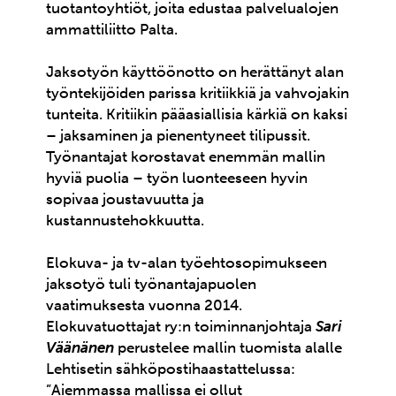
tuotantoyhtiöt, joita edustaa palvelualojen
ammattiliitto Palta.
Jaksotyön käyttöönotto on herättänyt alan
työntekijöiden parissa kritiikkiä ja vahvojakin
tunteita. Kritiikin pääasiallisia kärkiä on kaksi
– jaksaminen ja pienentyneet tilipussit.
Työnantajat korostavat enemmän mallin
hyviä puolia – työn luonteeseen hyvin
sopivaa joustavuutta ja
kustannustehokkuutta.
Elokuva- ja tv-alan työehtosopimukseen
jaksotyö tuli työnantajapuolen
vaatimuksesta vuonna 2014.
Elokuvatuottajat ry:n toiminnanjohtaja
Sari
Väänänen
perustelee mallin tuomista alalle
Lehtisetin sähköpostihaastattelussa:
”Aiemmassa mallissa ei ollut