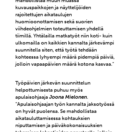
mahdollistaa muun muassa
kuvauspaikkojen ja näyttelijöiden
rajoitettujen aikataulujen
huomioonottamisen sekä suorien
viihdeohjelmien toteuttamisen yhdellä
tiimillä. Yhtälailla matkatyöt niin koti- kuin
ulkomailla on kaikkien kannalta järkevämpi
suunnitella siten, että työtä tehdään
kohteessa lyhyempi määrä pidempiä päiviä,
jolloin vapaapäivien määrä kotona kasvaa.”
Työpäivien järkevän suunnittelun
helpottumisesta puhuu myös
apulaisohjaaja
Joona Mielonen
.
”Apulaisohjaajan työn kannalta jaksotyössä
on hyvät puolensa. Se mahdollistaa
aikatauluttamisessa kohtauksien
niputtamisen ja päiväkokonaisuuksien