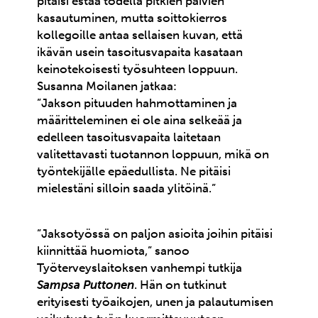
pitäisi estää todella pitkien päivien
kasautuminen, mutta soittokierros
kollegoille antaa sellaisen kuvan, että
ikävän usein tasoitusvapaita kasataan
keinotekoisesti työsuhteen loppuun.
Susanna Moilanen jatkaa:
”Jakson pituuden hahmottaminen ja
määritteleminen ei ole aina selkeää ja
edelleen tasoitusvapaita laitetaan
valitettavasti tuotannon loppuun, mikä on
työntekijälle epäedullista. Ne pitäisi
mielestäni silloin saada ylitöinä.”
”Jaksotyössä on paljon asioita joihin pitäisi
kiinnittää huomiota,” sanoo
Työterveyslaitoksen vanhempi tutkija
Sampsa Puttonen
. Hän on tutkinut
erityisesti työaikojen, unen ja palautumisen