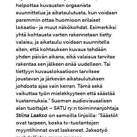
helpottaa kuvausten orgaanista
suunnittelua ja aikataulutusta, kun voidaan
paremmin ottaa huomioon erilaiset
lokaatio- ja muut näkökohdat. Esimerkiksi
yhtä kohtausta varten rakennetaan tietty
valaisu, ja aikataulu voidaan suunnitella
siten, että kohtauksen kuvaus tehdään
yhden päivän aikana, eikä valaisua tarvitse
rakentaa sen jälkeen enää uudelleen. Tai
tiettyyn kuvauslokaatioon tarvitsee
joustavan ja järkevän aikataulutuksen
johdosta ajaa vain kerran. Tämä sekä
vaikuttaa työn mielekkyyteen että säästää
kustannuksia.” Suomen audiovisuaalisen
alan tuottajat – SATU ry:n toiminnanjohtaja
Stiina Laakso
on samoilla linjoilla: ”Säästöt
ovat tarpeen, koska tv-tuotantojen
myyntihinnat ovat laskeneet. Jaksotyö