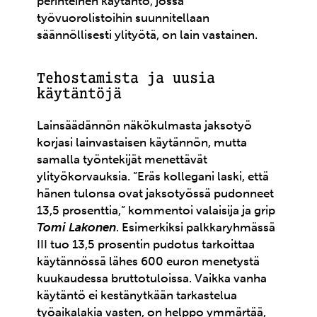
perinteinen käytäntö, jossa
työvuorolistoihin suunnitellaan
säännöllisesti ylityötä, on lain vastainen.
Tehostamista ja uusia
käytäntöjä
Lainsäädännön näkökulmasta jaksotyö
korjasi lainvastaisen käytännön, mutta
samalla työntekijät menettävät
ylityökorvauksia. ”Eräs kollegani laski, että
hänen tulonsa ovat jaksotyössä pudonneet
13,5 prosenttia,” kommentoi valaisija ja grip
Tomi Lakonen
. Esimerkiksi palkkaryhmässä
III tuo 13,5 prosentin pudotus tarkoittaa
käytännössä lähes 600 euron menetystä
kuukaudessa bruttotuloissa. Vaikka vanha
käytäntö ei kestänytkään tarkastelua
työaikalakia vasten, on helppo ymmärtää,