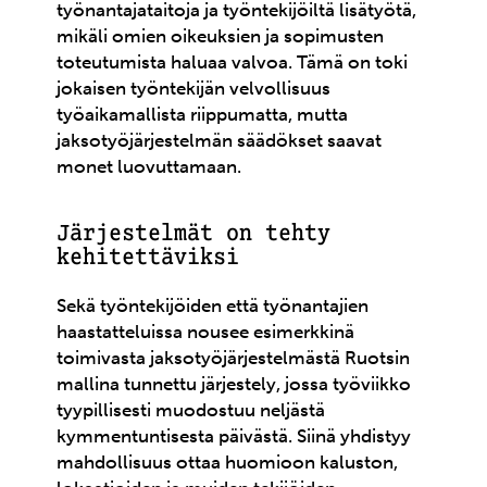
työnantajataitoja ja työntekijöiltä lisätyötä,
mikäli omien oikeuksien ja sopimusten
toteutumista haluaa valvoa. Tämä on toki
jokaisen työntekijän velvollisuus
työaikamallista riippumatta, mutta
jaksotyöjärjestelmän säädökset saavat
monet luovuttamaan.
Järjestelmät on tehty
kehitettäviksi
Sekä työntekijöiden että työnantajien
haastatteluissa nousee esimerkkinä
toimivasta jaksotyöjärjestelmästä Ruotsin
mallina tunnettu järjestely, jossa työviikko
tyypillisesti muodostuu neljästä
kymmentuntisesta päivästä. Siinä yhdistyy
mahdollisuus ottaa huomioon kaluston,