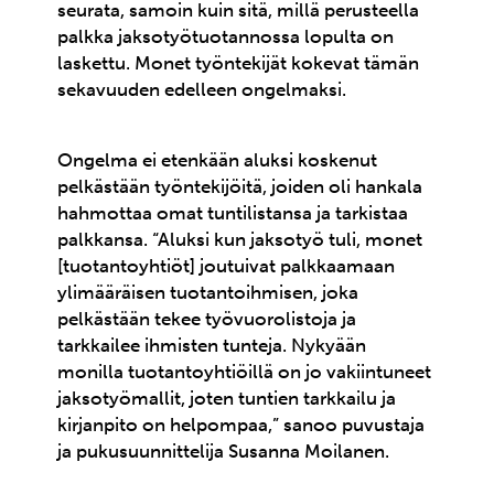
seurata, samoin kuin sitä, millä perusteella
palkka jaksotyötuotannossa lopulta on
laskettu. Monet työntekijät kokevat tämän
sekavuuden edelleen ongelmaksi.
Ongelma ei etenkään aluksi koskenut
pelkästään työntekijöitä, joiden oli hankala
hahmottaa omat tuntilistansa ja tarkistaa
palkkansa. “Aluksi kun jaksotyö tuli, monet
[tuotantoyhtiöt] joutuivat palkkaamaan
ylimääräisen tuotantoihmisen, joka
pelkästään tekee työvuorolistoja ja
tarkkailee ihmisten tunteja. Nykyään
monilla tuotantoyhtiöillä on jo vakiintuneet
jaksotyömallit, joten tuntien tarkkailu ja
kirjanpito on helpompaa,” sanoo puvustaja
ja pukusuunnittelija Susanna Moilanen.