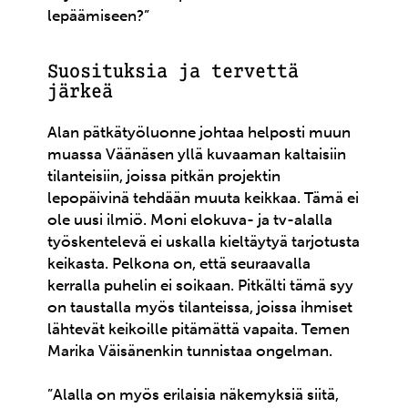
lepäämiseen?”
Suosituksia ja tervettä
järkeä
Alan pätkätyöluonne johtaa helposti muun
muassa Väänäsen yllä kuvaaman kaltaisiin
tilanteisiin, joissa pitkän projektin
lepopäivinä tehdään muuta keikkaa. Tämä ei
ole uusi ilmiö. Moni elokuva- ja tv-alalla
työskentelevä ei uskalla kieltäytyä tarjotusta
keikasta. Pelkona on, että seuraavalla
kerralla puhelin ei soikaan. Pitkälti tämä syy
on taustalla myös tilanteissa, joissa ihmiset
lähtevät keikoille pitämättä vapaita. Temen
Marika Väisänenkin tunnistaa ongelman.
”Alalla on myös erilaisia näkemyksiä siitä,