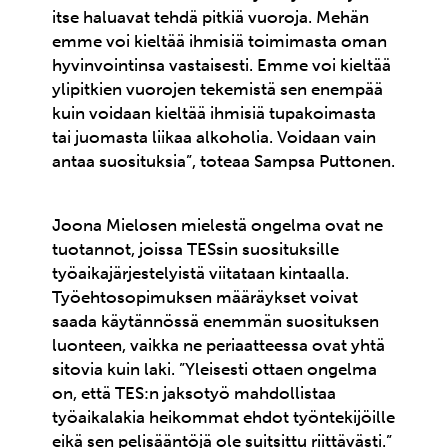
itse haluavat tehdä pitkiä vuoroja. Mehän
emme voi kieltää ihmisiä toimimasta oman
hyvinvointinsa vastaisesti. Emme voi kieltää
ylipitkien vuorojen tekemistä sen enempää
kuin voidaan kieltää ihmisiä tupakoimasta
tai juomasta liikaa alkoholia. Voidaan vain
antaa suosituksia”, toteaa Sampsa Puttonen.
Joona Mielosen mielestä ongelma ovat ne
tuotannot, joissa TESsin suosituksille
työaikajärjestelyistä viitataan kintaalla.
Työehtosopimuksen määräykset voivat
saada käytännössä enemmän suosituksen
luonteen, vaikka ne periaatteessa ovat yhtä
sitovia kuin laki. ”Yleisesti ottaen ongelma
on, että TES:n jaksotyö mahdollistaa
työaikalakia heikommat ehdot työntekijöille
eikä sen pelisääntöjä ole suitsittu riittävästi.”