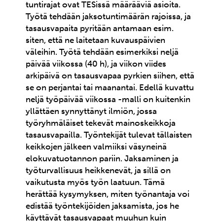
tuntirajat ovat TESissä määrääviä asioita.
Työtä tehdään jaksotuntimäärän rajoissa, ja
tasausvapaita pyritään antamaan esim.
siten, että ne laitetaan kuvauspäivien
väleihin. Työtä tehdään esimerkiksi neljä
päivää viikossa (40 h), ja viikon viides
arkipäivä on tasausvapaa pyrkien siihen, että
se on perjantai tai maanantai. Edellä kuvattu
neljä työpäivää viikossa -malli on kuitenkin
yllättäen synnyttänyt ilmiön, jossa
työryhmäläiset tekevät mainoskeikkoja
tasausvapailla. Työntekijät tulevat tällaisten
keikkojen jälkeen valmiiksi väsyneinä
elokuvatuotannon pariin. Jaksaminen ja
työturvallisuus heikkenevät, ja sillä on
vaikutusta myös työn laatuun. Tämä
herättää kysymyksen, miten työnantaja voi
edistää työntekijöiden jaksamista, jos he
käyttävät tasausvapaat muuhun kuin