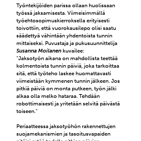
Työntekijöiden parissa ollaan huolissaan
työssä jaksamisesta. Viimeisimmällä
työehtosopimuskierroksella erityisesti
toivottiin, että vuorokausilepo olisi saatu
säädettyä vähintään yhdentoista tunnin
mittaiseksi. Puvustaja ja pukusuunnittelija
Susanna Moilanen
kuvailee:
”Jaksotyön aikana on mahdollista teettää
kolmentoista tunnin päiviä, joka tarkoittaa
sitä, että työteho laskee huomattavasti
viimeistään kymmenen tunnin jälkeen. Jos
pitkiä päiviä on monta putkeen, työn jälki
alkaa olla melko hataraa. Tehdään
robottimaisesti ja yritetään selvitä päivästä
toiseen.”
Periaatteessa jaksotyöhön rakennettujen
suojamekanismien ja tasoitusvapaiden