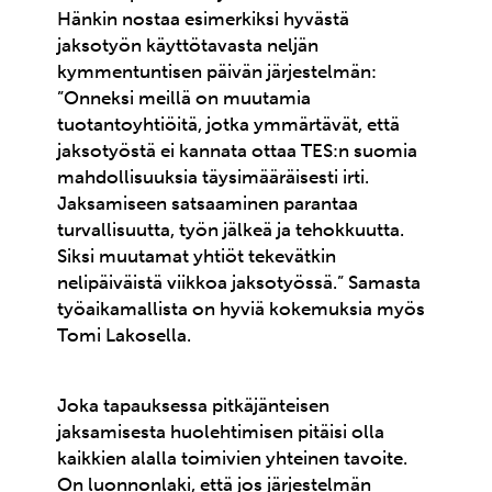
Hänkin nostaa esimerkiksi hyvästä
jaksotyön käyttötavasta neljän
kymmentuntisen päivän järjestelmän:
”Onneksi meillä on muutamia
tuotantoyhtiöitä, jotka ymmärtävät, että
jaksotyöstä ei kannata ottaa TES:n suomia
mahdollisuuksia täysimääräisesti irti.
Jaksamiseen satsaaminen parantaa
turvallisuutta, työn jälkeä ja tehokkuutta.
Siksi muutamat yhtiöt tekevätkin
nelipäiväistä viikkoa jaksotyössä.” Samasta
työaikamallista on hyviä kokemuksia myös
Tomi Lakosella.
Joka tapauksessa pitkäjänteisen
jaksamisesta huolehtimisen pitäisi olla
kaikkien alalla toimivien yhteinen tavoite.
On luonnonlaki, että jos järjestelmän