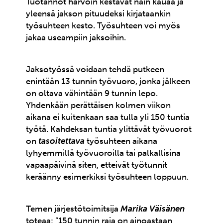
Tuotannot harvoin kestävät näin kauaa ja
yleensä jakson pituudeksi kirjataankin
työsuhteen kesto. Työsuhteen voi myös
jakaa useampiin jaksoihin.
Jaksotyössä voidaan tehdä putkeen
enintään 13 tunnin työvuoro, jonka jälkeen
on oltava vähintään 9 tunnin lepo.
Yhdenkään perättäisen kolmen viikon
aikana ei kuitenkaan saa tulla yli 150 tuntia
työtä. Kahdeksan tuntia ylittävät työvuorot
on
tasoitettava
työsuhteen aikana
lyhyemmillä työvuoroilla tai palkallisina
vapaapäivinä siten, etteivät työtunnit
keräänny esimerkiksi työsuhteen loppuun.
Temen järjestötoimitsija
Marika Väisänen
toteaa: ”150 tunnin raja on ainoastaan