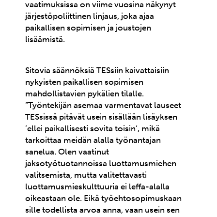
vaatimuksissa on viime vuosina näkynyt
järjestöpoliittinen linjaus, joka ajaa
paikallisen sopimisen ja joustojen
lisäämistä.
Sitovia säännöksiä TESsiin kaivattaisiin
nykyisten paikallisen sopimisen
mahdollistavien pykälien tilalle.
”Työntekijän asemaa varmentavat lauseet
TESsissä pitävät usein sisällään lisäyksen
’ellei paikallisesti sovita toisin’, mikä
tarkoittaa meidän alalla työnantajan
sanelua. Olen vaatinut
jaksotyötuotannoissa luottamusmiehen
valitsemista, mutta valitettavasti
luottamusmieskulttuuria ei leffa-alalla
oikeastaan ole. Eikä työehtosopimuskaan
sille todellista arvoa anna, vaan usein sen