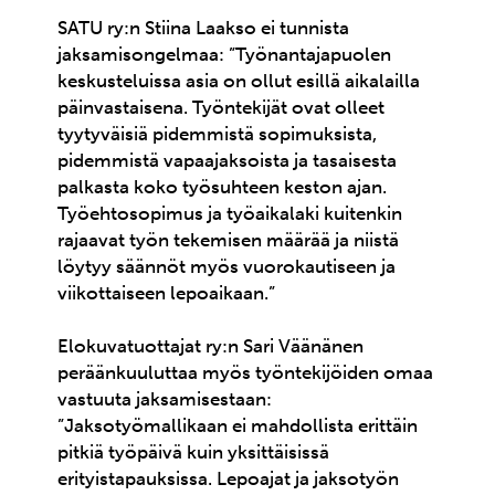
SATU ry:n Stiina Laakso ei tunnista
jaksamisongelmaa: ”Työnantajapuolen
keskusteluissa asia on ollut esillä aikalailla
päinvastaisena. Työntekijät ovat olleet
tyytyväisiä pidemmistä sopimuksista,
pidemmistä vapaajaksoista ja tasaisesta
palkasta koko työsuhteen keston ajan.
Työehtosopimus ja työaikalaki kuitenkin
rajaavat työn tekemisen määrää ja niistä
löytyy säännöt myös vuorokautiseen ja
viikottaiseen lepoaikaan.”
Elokuvatuottajat ry:n Sari Väänänen
peräänkuuluttaa myös työntekijöiden omaa
vastuuta jaksamisestaan:
”Jaksotyömallikaan ei mahdollista erittäin
pitkiä työpäivä kuin yksittäisissä
erityistapauksissa. Lepoajat ja jaksotyön