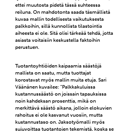
ettei muutosta pidetä tässä suhteessa
reiluna. On mahdotonta saada täsmällistä
kuvaa mallin todellisesta vaikutuksesta
palkkoihin, sillä kunnollista tilastointia
aiheesta ei ole. Sitä olisi tärkeää tehdä, jotta
asiasta voitaisiin keskustella faktoihin
perustuen.
Tuotantoyhtiöiden kaipaamia säästöjä
mallista on saatu, mutta tuottajat
korostavat myös mallin muita etuja. Sari
Väänänen kuvailee: ”Palkkakuluissa
kustannussäästö on joissain tapauksissa
noin kahdeksan prosenttia, mikä on
merkittävä säästö aikana, jolloin elokuvien
rahoitus ei ole kasvanut vuosiin, mutta
kustannustaso on. Jaksotyömalli myös
sujuvoittaa tuotantojen tekemistä, koska se