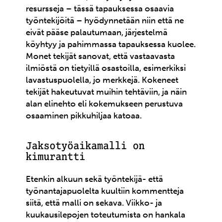
resursseja – tässä tapauksessa osaavia
työntekijöitä – hyödynnetään niin että ne
eivät pääse palautumaan, järjestelmä
köyhtyy ja pahimmassa tapauksessa kuolee.
Monet tekijät sanovat, että vastaavasta
ilmiöstä on tietyillä osastoilla, esimerkiksi
lavastuspuolella, jo merkkejä. Kokeneet
tekijät hakeutuvat muihin tehtäviin, ja näin
alan elinehto eli kokemukseen perustuva
osaaminen pikkuhiljaa katoaa.
Jaksotyöaikamalli on
kimurantti
Etenkin alkuun sekä työntekijä- että
työnantajapuolelta kuultiin kommentteja
siitä, että malli on sekava. Viikko- ja
kuukausilepojen toteutumista on hankala