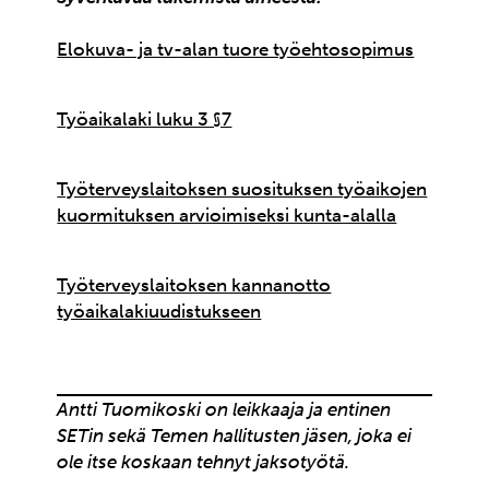
Elokuva- ja tv-alan tuore työehtosopimus
Työaikalaki luku 3 §7
Työterveyslaitoksen suosituksen työaikojen
kuormituksen arvioimiseksi kunta-alalla
Työterveyslaitoksen kannanotto
työaikalakiuudistukseen
Antti Tuomikoski on leikkaaja ja entinen
SETin sekä Temen hallitusten jäsen, joka ei
ole itse koskaan tehnyt jaksotyötä.