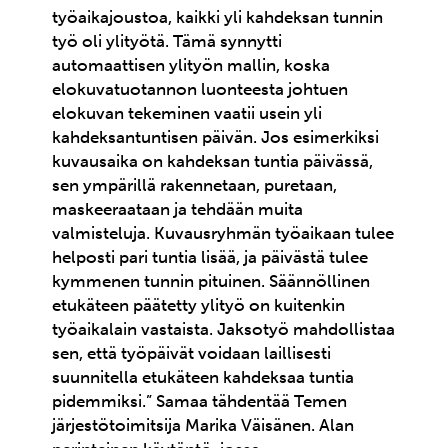
työaikajoustoa, kaikki yli kahdeksan tunnin
työ oli ylityötä. Tämä synnytti
automaattisen ylityön mallin, koska
elokuvatuotannon luonteesta johtuen
elokuvan tekeminen vaatii usein yli
kahdeksantuntisen päivän. Jos esimerkiksi
kuvausaika on kahdeksan tuntia päivässä,
sen ympärillä rakennetaan, puretaan,
maskeeraataan ja tehdään muita
valmisteluja. Kuvausryhmän työaikaan tulee
helposti pari tuntia lisää, ja päivästä tulee
kymmenen tunnin pituinen. Säännöllinen
etukäteen päätetty ylityö on kuitenkin
työaikalain vastaista. Jaksotyö mahdollistaa
sen, että työpäivät voidaan laillisesti
suunnitella etukäteen kahdeksaa tuntia
pidemmiksi.” Samaa tähdentää Temen
järjestötoimitsija Marika Väisänen. Alan