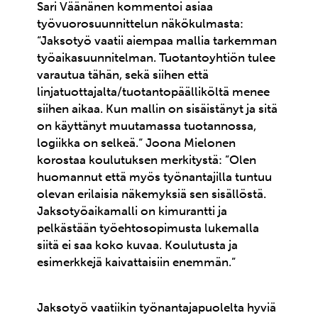
Sari Väänänen kommentoi asiaa
työvuorosuunnittelun näkökulmasta:
“Jaksotyö vaatii aiempaa mallia tarkemman
työaikasuunnitelman. Tuotantoyhtiön tulee
varautua tähän, sekä siihen että
linjatuottajalta/tuotantopäälliköltä menee
siihen aikaa. Kun mallin on sisäistänyt ja sitä
on käyttänyt muutamassa tuotannossa,
logiikka on selkeä.“ Joona Mielonen
korostaa koulutuksen merkitystä: ”Olen
huomannut että myös työnantajilla tuntuu
olevan erilaisia näkemyksiä sen sisällöstä.
Jaksotyöaikamalli on kimurantti ja
pelkästään työehtosopimusta lukemalla
siitä ei saa koko kuvaa. Koulutusta ja
esimerkkejä kaivattaisiin enemmän.”
Jaksotyö vaatiikin työnantajapuolelta hyviä