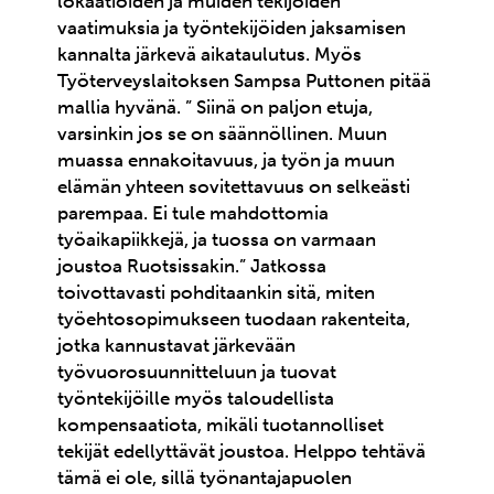
lokaatioiden ja muiden tekijöiden
vaatimuksia ja työntekijöiden jaksamisen
kannalta järkevä aikataulutus. Myös
Työterveyslaitoksen Sampsa Puttonen pitää
mallia hyvänä. ” Siinä on paljon etuja,
varsinkin jos se on säännöllinen. Muun
muassa ennakoitavuus, ja työn ja muun
elämän yhteen sovitettavuus on selkeästi
parempaa. Ei tule mahdottomia
työaikapiikkejä, ja tuossa on varmaan
joustoa Ruotsissakin.” Jatkossa
toivottavasti pohditaankin sitä, miten
työehtosopimukseen tuodaan rakenteita,
jotka kannustavat järkevään
työvuorosuunnitteluun ja tuovat
työntekijöille myös taloudellista
kompensaatiota, mikäli tuotannolliset
tekijät edellyttävät joustoa. Helppo tehtävä
tämä ei ole, sillä työnantajapuolen