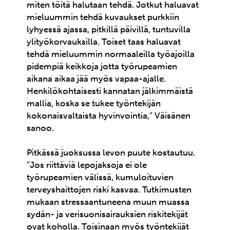
miten töitä halutaan tehdä. Jotkut haluavat
mieluummin tehdä kuvaukset purkkiin
lyhyessä ajassa, pitkillä päivillä, tuntuvilla
ylityökorvauksilla. Toiset taas haluavat
tehdä mieluummin normaaleilla työajoilla
pidempiä keikkoja jotta työrupeamien
aikana aikaa jää myös vapaa-ajalle.
Henkilökohtaisesti kannatan jälkimmäistä
mallia, koska se tukee työntekijän
kokonaisvaltaista hyvinvointia,” Väisänen
sanoo.
Pitkässä juoksussa levon puute kostautuu.
”Jos riittäviä lepojaksoja ei ole
työrupeamien välissä, kumuloituvien
terveyshaittojen riski kasvaa. Tutkimusten
mukaan stressaantuneena muun muassa
sydän- ja verisuonisairauksien riskitekijät
ovat koholla. Toisinaan myös työntekijät