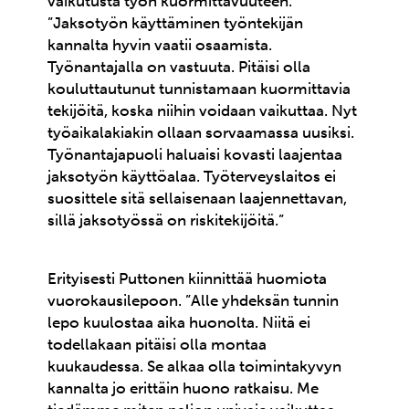
vaikutusta työn kuormittavuuteen.
”Jaksotyön käyttäminen työntekijän
kannalta hyvin vaatii osaamista.
Työnantajalla on vastuuta. Pitäisi olla
kouluttautunut tunnistamaan kuormittavia
tekijöitä, koska niihin voidaan vaikuttaa. Nyt
työaikalakiakin ollaan sorvaamassa uusiksi.
Työnantajapuoli haluaisi kovasti laajentaa
jaksotyön käyttöalaa. Työterveyslaitos ei
suosittele sitä sellaisenaan laajennettavan,
sillä jaksotyössä on riskitekijöitä.”
Erityisesti Puttonen kiinnittää huomiota
vuorokausilepoon. ”Alle yhdeksän tunnin
lepo kuulostaa aika huonolta. Niitä ei
todellakaan pitäisi olla montaa
kuukaudessa. Se alkaa olla toimintakyvyn
kannalta jo erittäin huono ratkaisu. Me