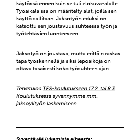
käytössä ennen kuin se tuli elokuva-alalle.
Työaikalaissa on määritelty alat, joilla sen
käyttö sallitaan. Jaksotyön eduksi on
katsottu sen joustavuus suhteessa työn ja
työtehtävien luonteeseen.
Jaksotyö on joustava, mutta erittäin raskas
tapa työskennellä ja siksi lepoaikoja on
oltava tasaisesti koko työsuhteen ajan.
Tervetuloa
TES-koulutukseen 17.2. tai 8.3
.
Koulutuksessa syvennymme mm.
jaksoylityön laskemiseen.
Syventävää lukemista aiheesta: