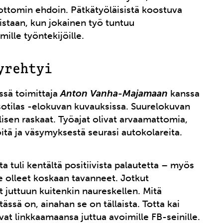
lvottomin ehdoin. Pätkätyöläisistä koostuva
istaan, kun jokainen työ tuntuu
lle työntekijöille.
yrehtyi
ssä toimittaja
Anton Vanha-Majamaan
kanssa
otilas -elokuvan kuvauksissa. Suurelokuvan
lisen raskaat. Työajat olivat arvaamattomia,
töitä ja väsymyksestä seurasi autokolareita.
a tuli kentältä positiivista palautetta – myös
e olleet koskaan tavanneet. Jotkut
 juttuun kuitenkin naureskellen. Mitä
tässä on, ainahan se on tällaista. Totta kai
at linkkaamaansa juttua avoimille FB-seinille.