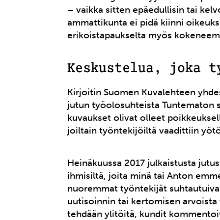
– vaikka sitten epäedullisin tai ke
ammattikunta ei pidä kiinni oikeuks
erikoistapaukselta myös kokeneemmi
Keskustelua, joka t
Kirjoitin Suomen Kuvalehteen yhde
jutun työolosuhteista Tuntematon s
kuvaukset olivat olleet poikkeuksel
joiltain työntekijöiltä vaadittiin yö
Heinäkuussa 2017 julkaistusta jutust
ihmisiltä, joita minä tai Anton emm
nuoremmat työntekijät suhtautuivat
uutisoinnin tai kertomisen arvoista 
tehdään ylitöitä, kundit kommentoiv