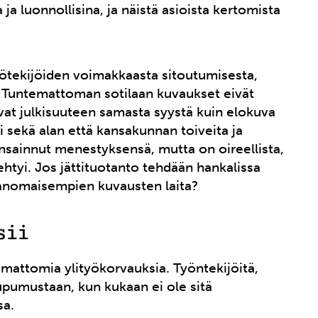
 ja luonnollisina, ja näistä asioista kertomista
ötekijöiden voimakkaasta sitoutumisesta,
n. Tuntemattoman sotilaan kuvaukset eivät
vat julkisuuteen samasta syystä kuin elokuva
tyi sekä alan että kansakunnan toiveita ja
nsainnut menestyksensä, mutta on oireellista,
ehtyi. Jos jättituotanto tehdään hankalissa
anomaisempien kuvausten laita?
sii
attomia ylityökorvauksia. Työntekijöitä,
pumustaan, kun kukaan ei ole sitä
sa.