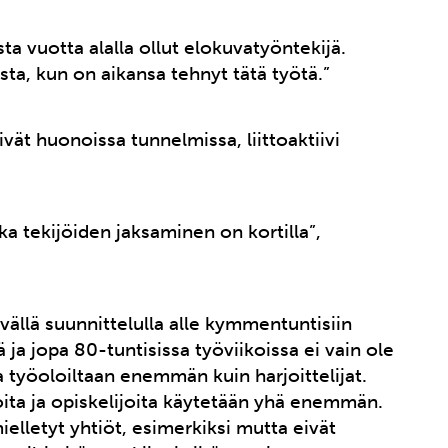
sta vuotta alalla ollut elokuvatyöntekijä.
sta, kun on aikansa tehnyt tätä työtä.”
ät huonoissa tunnelmissa, liittoaktiivi
a tekijöiden jaksaminen on kortilla”,
vällä suunnittelulla alle kymmentuntisiin
 ja jopa 80-tuntisissa työviikoissa ei vain ole
a työoloiltaan enemmän kuin harjoittelijat.
joita ja opiskelijoita käytetään yhä enemmän.
ielletyt yhtiöt, esimerkiksi mutta eivät