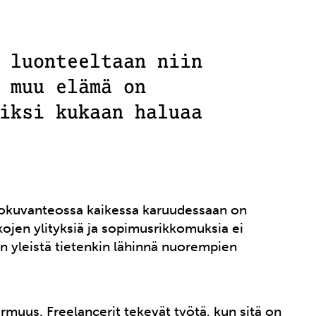
 luonteeltaan niin
 muu elämä on
iksi kukaan haluaa
lokuvanteossa kaikessa karuudessaan on
ikojen ylityksiä ja sopimusrikkomuksia ei
on yleistä tietenkin lähinnä nuorempien
muus. Freelancerit tekevät työtä, kun sitä on