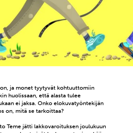
jon, ja monet tyytyvät kohtuuttomiin
kin huolissaan, että alasta tulee
ukaan ei jaksa. Onko elokuvatyöntekijän
 on, mitä se tarkoittaa?
itto Teme jätti lakkovaroituksen joulukuun