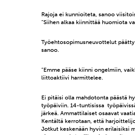
Rajoja ei kunnioiteta, sanoo viisitoi
”Siihen alkaa kiinnittää huomiota va
Työehtosopimusneuvottelut päättyiv
sanoo.
”Emme pääse kiinni ongelmiin, vaikk
liittoaktiivi harmittelee.
Ei pitäisi olla mahdotonta päästä hy
työpäiviin. 14-tuntisissa työpäivissä
järkeä. Ammattilaiset osaavat vaati
Kentältä kerrotaan, että harjoitteli
Jotkut keskenään hyvin erilaisiksi m