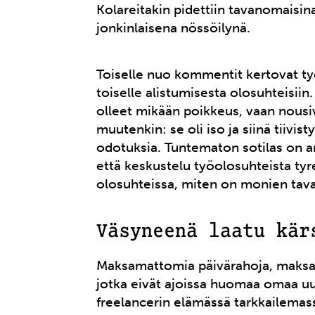
Kolareitakin pidettiin tavanomaisina
jonkinlaisena nössöilynä.
Toiselle nuo kommentit kertovat ty
toiselle alistumisesta olosuhteisii
olleet mikään poikkeus, vaan nousi
muutenkin: se oli iso ja siinä tiivis
odotuksia. Tuntematon sotilas on a
että keskustelu työolosuhteista tyr
olosuhteissa, miten on monien tav
Väsyneenä laatu kär
Maksamattomia päivärahoja, maksam
jotka eivät ajoissa huomaa omaa uu
freelancerin elämässä tarkkailemas