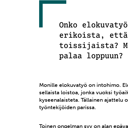
Onko elokuvatyö
erikoista, että
toissijaista? M
palaa loppuun?
Monille elokuvatyö on intohimo. E
sellaista loistoa, jonka vuoksi työa
kyseenalaisteta. Tällainen ajattelu 
työntekijöiden parissa.
Toinen ongelman syy on alan epävar