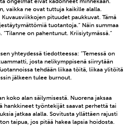
utta ongelmat eivät kadonneet minnekään.
vaikka ne ovat tuttuja kaikille alalla.
. Kuvausviikkojen pituudet paukkuvat. Tämä
järjestäytymättömiä tuotantoja.” Näin summaa
sta. ”Tilanne on pahentunut. Kriisiytymässä.”
uksen yhteydessä tiedotteessa: ”Temessä on
lkuammatti, josta nelikymppisenä siirrytään
uotannoissa tehdään liikaa töitä, liikaa ylitöitä
essin jälkeen tulee burnout.
an koko alan säilymisestä. Nuorena jaksaa
 hankkineet työntekijät saavat perhettä tai
sia jatkaa alalla. Sovitusta yllättäen rajusti
ton taipua, jos pitää hakea lapsia hoidosta.