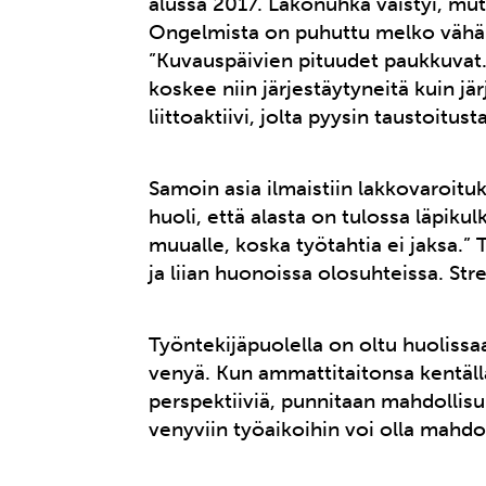
alussa 2017. Lakonuhka väistyi, m
Ongelmista on puhuttu melko vähän, 
”Kuvauspäivien pituudet paukkuvat
koskee niin järjestäytyneitä kuin 
liittoaktiivi, jolta pyysin taustoitu
Samoin asia ilmaistiin lakkovaroit
huoli, että alasta on tulossa läpiku
muualle, koska työtahtia ei jaksa.” T
ja liian huonoissa olosuhteissa. Str
Työntekijäpuolella on oltu huolissa
venyä. Kun ammattitaitonsa kentällä
perspektiiviä, punnitaan mahdollisuuk
venyviin työaikoihin voi olla mahdo