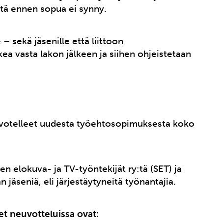
sitä ennen sopua ei synny.
– sekä jäsenille että liittoon
ea vasta lakon jälkeen ja siihen ohjeistetaan
votelleet uudesta työehtosopimuksesta koko
 elokuva- ja TV-työntekijät ry:tä (SET) ja
an jäseniä, eli järjestäytyneitä työnantajia.
et neuvotteluissa ovat: