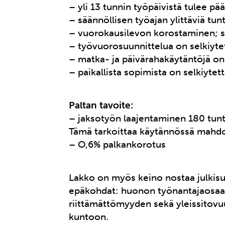
– yli 13 tunnin työpäivistä tulee pä
– säännöllisen työajan ylittäviä tun
– vuorokausilevon korostaminen; sen
– työvuorosuunnittelua on selkiyte
– matka- ja päivärahakäytäntöjä on 
– paikallista sopimista on selkiytet
Paltan tavoite:
– jaksotyön laajentaminen 180 tunt
Tämä tarkoittaa käytännössä mahdol
– O,6% palkankorotus
Lakko on myös keino nostaa julkisu
epäkohdat: huonon työnantajaosaami
riittämättömyyden sekä yleissitovu
kuntoon.