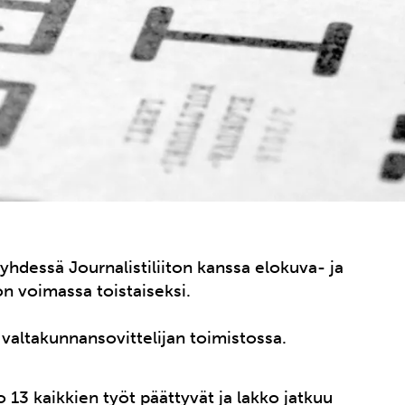
a yhdessä Journalistiliiton kanssa elokuva- ja
 on voimassa toistaiseksi.
7 valtakunnansovittelijan toimistossa.
o 13 kaikkien työt päättyvät ja lakko jatkuu