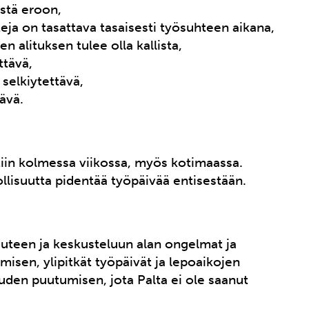
ästä eroon,
teja on tasattava tasaisesti työsuhteen aikana,
 alituksen tulee olla kallista,
ttävä,
selkiytettävä,
tävä.
iin kolmessa viikossa, myös kotimaassa.
lisuutta pidentää työpäivää entisestään.
uteen ja keskusteluun alan ongelmat ja
sen, ylipitkät työpäivät ja lepoaikojen
uden puutumisen, jota Palta ei ole saanut